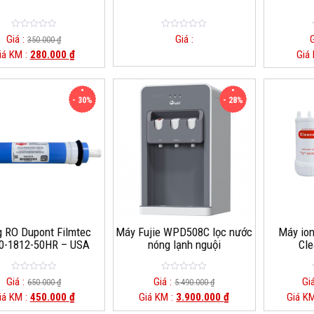
0
0
Giá :
Giá :
G
350.000
₫
o
o
iá KM :
280.000
₫
Giá
u
u
t
t
o
o
f
f
5
5
- 30%
- 28%
 RO Dupont Filmtec
Máy Fujie WPD508C lọc nước
Máy ion
0-1812-50HR – USA
nóng lạnh nguội
Cl
0
0
Giá :
Giá :
Gi
650.000
₫
5.490.000
₫
o
o
iá KM :
450.000
₫
Giá KM :
3.900.000
₫
Giá K
u
u
t
t
o
o