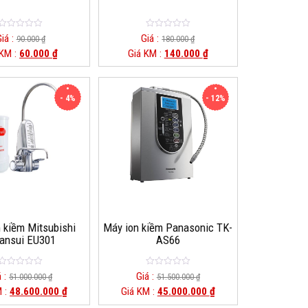
0
0
iá :
Giá :
90.000
₫
180.000
₫
o
o
 KM :
60.000
₫
Giá KM :
140.000
₫
u
u
t
t
o
o
f
f
5
5
- 4%
- 12%
 kiềm Mitsubishi
Máy ion kiềm Panasonic TK-
eansui EU301
AS66
0
0
á :
Giá :
51.000.000
₫
51.500.000
₫
o
o
M :
48.600.000
₫
Giá KM :
45.000.000
₫
u
u
t
t
o
o