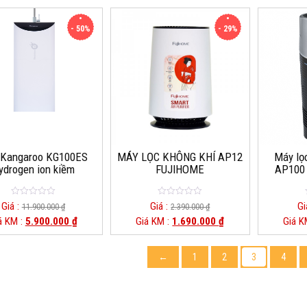
f
f
5
5
- 50%
- 29%
 Kangaroo KG100ES
MÁY LỌC KHÔNG KHÍ AP12
Máy lọc
ydrogen ion kiềm
FUJIHOME
AP100 
0
0
Giá :
Giá :
Gi
11.900.000
₫
2.390.000
₫
o
o
á KM :
5.900.000
₫
Giá KM :
1.690.000
₫
Giá K
u
u
t
t
o
o
f
f
5
5
←
1
2
3
4