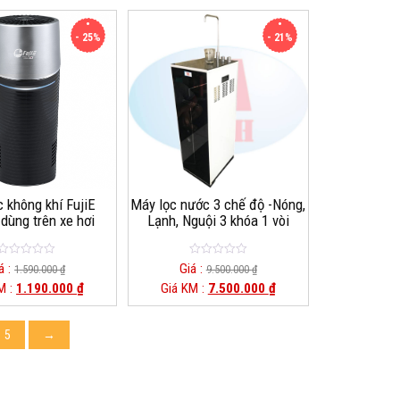
f
f
5
5
- 25%
- 21%
 không khí FujiE
Máy lọc nước 3 chế độ -Nóng,
dùng trên xe hơi
Lạnh, Nguội 3 khóa 1 vòi
0
0
á :
Giá :
1.590.000
₫
9.500.000
₫
o
o
M :
1.190.000
₫
Giá KM :
7.500.000
₫
u
u
t
t
o
o
f
f
5
5
5
→