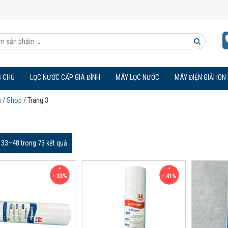
Tìm
kiếm
 CHỦ
LỌC NƯỚC CẤP GIA ĐÌNH
MÁY LỌC NƯỚC
MÁY ĐIỆN GIẢI ION
sản
ủ
/
Shop
/ Trang 3
phẩm
ị 33–48 trong 73 kết quả
- 33%
- 41%