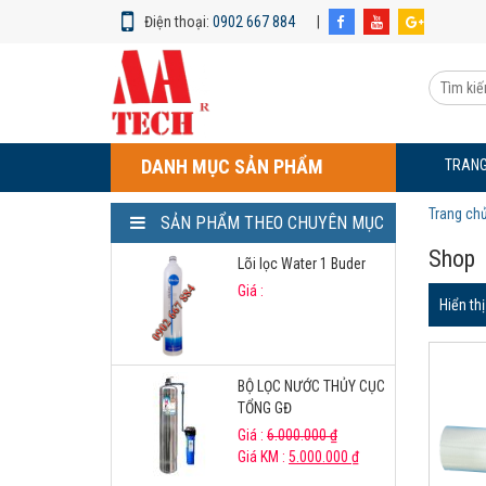
Điện thoại:
0902 667 884
|
Lõi
lọc
Tìm
PP
kiếm
1
sản
micron
phẩm:
AATECH
DANH MỤC SẢN PHẨM
TRANG
Trang ch
SẢN PHẨM THEO CHUYÊN MỤC
Shop
Lõi lọc Water 1 Buder
Giá :
Hiển th
BỘ LỌC NƯỚC THỦY CỤC
TỔNG GĐ
Giá :
6.000.000
₫
Giá KM :
5.000.000
₫