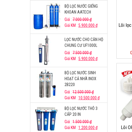
BỘ LỌC NƯỚC GIẾNG
KHOAN AATECH
Giá :
7.000.000
₫
Lõi l
Giá KM :
5.900.000
₫
LỌC NƯỚC CHO CĂN HỘ
CHUNG CƯ UF1000L
Giá :
7.500.000
₫
Giá KM :
5.900.000
₫
BỘ LỌC NƯỚC SINH
HOẠT CẢ NHÀ INOX
2B220
Giá :
12.500.000
₫
Giá KM :
10.500.000
₫
BỘ LỌC NƯỚC THÔ 3
CẤP 20 IN
Giá :
1.500.000
₫
Lõi O
Giá KM :
1.200.000
₫