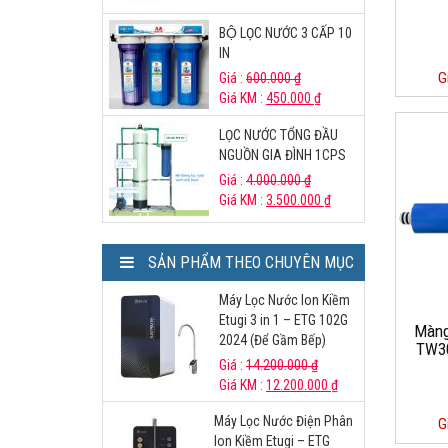
BỘ LỌC NƯỚC 3 CẤP 10
IN
G
Giá :
600.000
₫
Giá KM :
450.000
₫
LỌC NƯỚC TỔNG ĐẦU
NGUỒN GIA ĐÌNH 1CPS
Giá :
4.000.000
₫
Giá KM :
3.500.000
₫
SẢN PHẨM THEO CHUYÊN MỤC
Máy Lọc Nước Ion Kiềm
Etugi 3 in 1 – ETG 102G
Màng
2024 (Để Gầm Bếp)
TW3
Giá :
14.200.000
₫
Giá KM :
12.200.000
₫
Máy Lọc Nước Điện Phân
G
Ion Kiềm Etugi – ETG