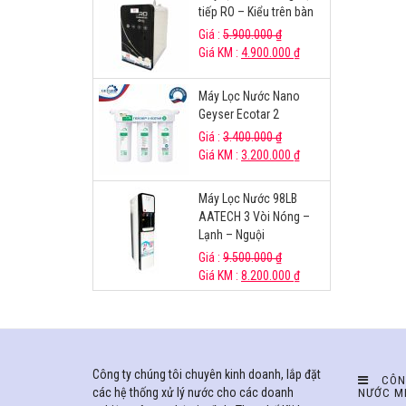
tiếp RO – Kiểu trên bàn
Giá :
5.900.000
₫
Giá KM :
4.900.000
₫
Máy Lọc Nước Nano
Geyser Ecotar 2
Giá :
3.400.000
₫
Giá KM :
3.200.000
₫
Máy Lọc Nước 98LB
AATECH 3 Vòi Nóng –
Lạnh – Nguội
Giá :
9.500.000
₫
Giá KM :
8.200.000
₫
Công ty chúng tôi chuyên kinh doanh, lắp đặt
CÔN
các hệ thống xử lý nước cho các doanh
NƯỚC M