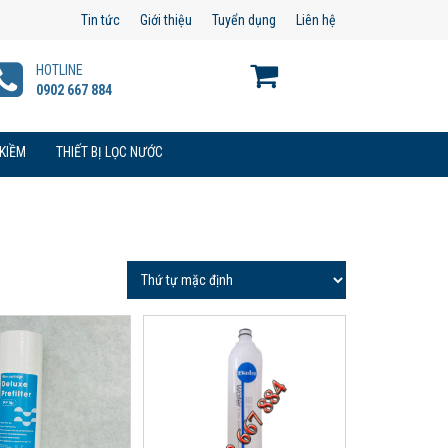
Tin tức
Giới thiệu
Tuyển dụng
Liên hệ
HOTLINE
0902 667 884
 KIỀM
THIẾT BỊ LỌC NƯỚC