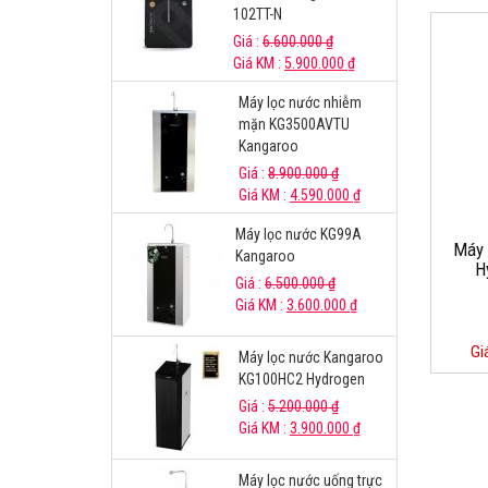
102TT-N
Giá :
6.600.000
₫
Giá KM :
5.900.000
₫
Máy lọc nước nhiễm
mặn KG3500AVTU
Kangaroo
Giá :
8.900.000
₫
Giá KM :
4.590.000
₫
Máy lọc nước KG99A
Máy
Kangaroo
H
Giá :
6.500.000
₫
Giá KM :
3.600.000
₫
Gi
Máy lọc nước Kangaroo
KG100HC2 Hydrogen
Giá :
5.200.000
₫
Giá KM :
3.900.000
₫
Máy lọc nước uống trực