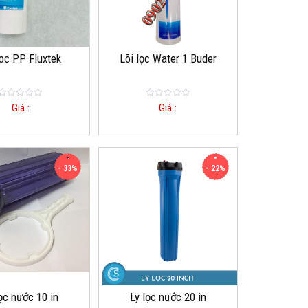
loc PP Fluxtek
Lõi lọc Water 1 Buder
0
0
Giá :
Giá :
o
o
u
u
t
t
o
o
f
f
5
5
- 33%
- 22%
lọc nước 10 in
Ly lọc nước 20 in