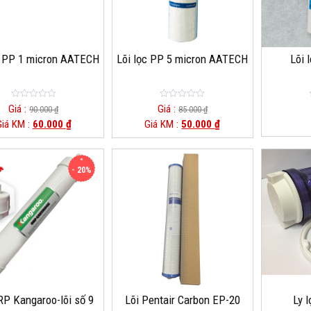
ọc PP 1 micron AATECH
Lõi lọc PP 5 micron AATECH
Lõi 
0
0
Giá :
Giá :
90.000
₫
85.000
₫
o
o
Giá KM :
60.000
₫
Giá KM :
50.000
₫
u
u
t
t
o
o
f
f
5
5
- 20%
RP Kangaroo-lõi số 9
Lõi Pentair Carbon EP-20
Ly 