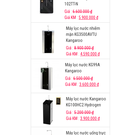
102TT-N
Giá :
6.600.000
₫
Giá KM :
5.900.000
₫
Máy lọc nước nhiễm
mặn KG3500AVTU
Kangaroo
Giá :
8.900.000
₫
Giá KM :
4.590.000
₫
Máy lọc nước KG99A
Kangaroo
Giá :
6.500.000
₫
Giá KM :
3.600.000
₫
Máy lọc nước Kangaroo
KG100HC2 Hydrogen
Giá :
5.200.000
₫
Giá KM :
3.900.000
₫
Máy lọc nước uống trực