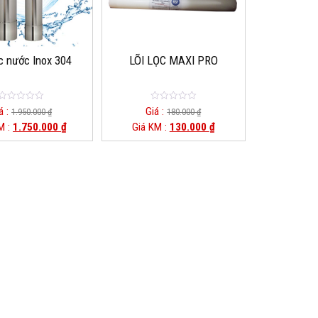
c nước Inox 304
LÕI LỌC MAXI PRO
0
0
á :
Giá :
1.950.000
₫
180.000
₫
o
o
M :
1.750.000
₫
Giá KM :
130.000
₫
u
u
t
t
o
o
f
f
5
5