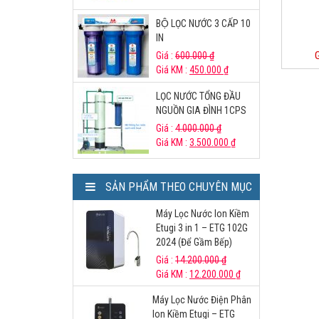
BỘ LỌC NƯỚC 3 CẤP 10
IN
Giá :
600.000
₫
Giá KM :
450.000
₫
LỌC NƯỚC TỔNG ĐẦU
NGUỒN GIA ĐÌNH 1CPS
Giá :
4.000.000
₫
Giá KM :
3.500.000
₫
SẢN PHẨM THEO CHUYÊN MỤC
Máy Lọc Nước Ion Kiềm
Etugi 3 in 1 – ETG 102G
2024 (Để Gầm Bếp)
Giá :
14.200.000
₫
Giá KM :
12.200.000
₫
Máy Lọc Nước Điện Phân
Ion Kiềm Etugi – ETG