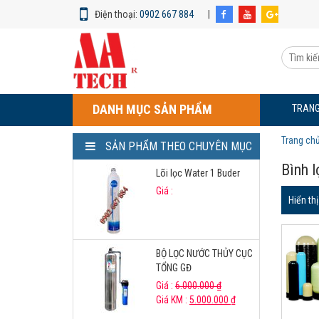
Điện thoại:
0902 667 884
|
Bình
lọc
Tìm
nước
kiếm
Composite
sản
948
phẩm:
DANH MỤC SẢN PHẨM
TRANG
Trang ch
SẢN PHẨM THEO CHUYÊN MỤC
Bình 
Lõi lọc Water 1 Buder
Giá :
Hiển th
BỘ LỌC NƯỚC THỦY CỤC
TỔNG GĐ
Giá :
6.000.000
₫
Giá KM :
5.000.000
₫