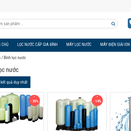
Tìm
kiếm
 CHỦ
LỌC NƯỚC CẤP GIA ĐÌNH
MÁY LỌC NƯỚC
MÁY ĐIỆN GIẢI ION
sản
ủ
/ Bình lọc nước
phẩm
lọc nước
ị kết quả duy nhất
- 35%
- 14%