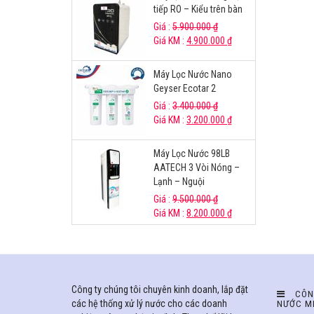
tiếp RO – Kiểu trên bàn
Giá :
5.900.000
₫
Giá KM :
4.900.000
₫
Máy Lọc Nước Nano
Geyser Ecotar 2
Giá :
3.400.000
₫
Giá KM :
3.200.000
₫
Máy Lọc Nước 98LB
AATECH 3 Vòi Nóng –
Lạnh – Nguội
Giá :
9.500.000
₫
Giá KM :
8.200.000
₫
Công ty chúng tôi chuyên kinh doanh, lắp đặt
CÔN
các hệ thống xử lý nước cho các doanh
NƯỚC M