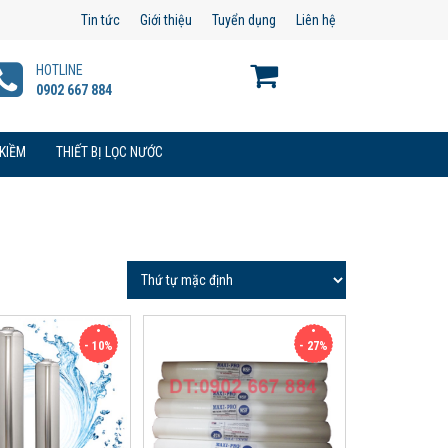
Tin tức
Giới thiệu
Tuyển dụng
Liên hệ
HOTLINE
0902 667 884
 KIỀM
THIẾT BỊ LỌC NƯỚC
- 10%
- 27%