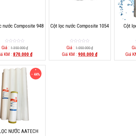
ọc nước Composite 948
Cột lọc nước Composite 1054
Cột lọ
0
0
Giá :
Giá :
Gi
1.350.000
₫
1.050.000
₫
o
o
iá KM :
870.000
₫
Giá KM :
900.000
₫
Giá K
u
u
t
t
o
o
f
f
5
5
- 44%
 LỌC NƯỚC AATECH