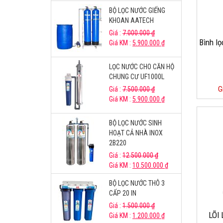
BỘ LỌC NƯỚC GIẾNG
KHOAN AATECH
Giá :
7.000.000
₫
Bình l
Giá KM :
5.900.000
₫
LỌC NƯỚC CHO CĂN HỘ
CHUNG CƯ UF1000L
G
Giá :
7.500.000
₫
Giá KM :
5.900.000
₫
BỘ LỌC NƯỚC SINH
HOẠT CẢ NHÀ INOX
2B220
Giá :
12.500.000
₫
Giá KM :
10.500.000
₫
BỘ LỌC NƯỚC THÔ 3
CẤP 20 IN
Giá :
1.500.000
₫
LÕI
Giá KM :
1.200.000
₫