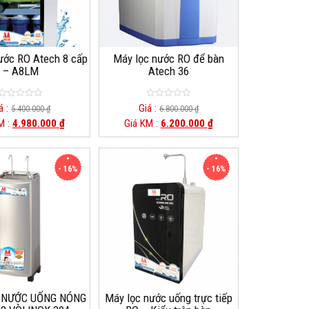
ước RO Atech 8 cấp
Máy lọc nước RO để bàn
– A8LM
Atech 36
0
0
á :
Giá :
5.400.000
₫
6.800.000
₫
o
o
M :
4.980.000
₫
Giá KM :
6.200.000
₫
u
u
t
t
o
o
f
f
5
5
- 16%
- 16%
 NƯỚC UỐNG NÓNG
Máy lọc nước uống trực tiếp