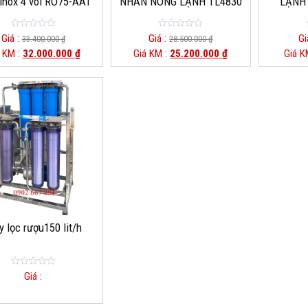
inox 4 vòi RO75-AAT
NHÂN NÓNG LẠNH TL4830
LẠNH 
0
0
Giá :
Giá :
Gi
33.400.000
₫
28.500.000
₫
o
o
 KM :
32.000.000
₫
Giá KM :
25.200.000
₫
Giá K
u
u
t
t
o
o
f
f
5
5
 lọc rượu150 lit/h
0
Giá :
o
u
t
o