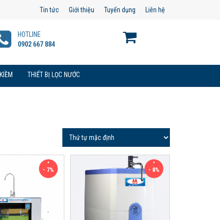
Tin tức
Giới thiệu
Tuyển dụng
Liên hệ
HOTLINE
0902 667 884
 KIỀM
THIẾT BỊ LỌC NƯỚC
- 7%
- 8%