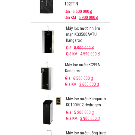
102TT-N
Giá :
6.600.000
₫
Giá KM :
5.900.000
₫
Máy lọc nước nhiễm
mặn KG3500AVTU
Kangaroo
Giá :
8.900.000
₫
Giá KM :
4.590.000
₫
Máy lọc nước KG99A
Kangaroo
Giá :
6.500.000
₫
Giá KM :
3.600.000
₫
Máy lọc nước Kangaroo
KG100HC2 Hydrogen
Giá :
5.200.000
₫
Giá KM :
3.900.000
₫
Máy lọc nước uống trực