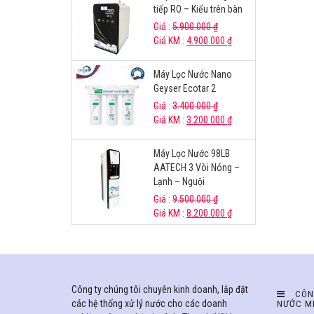
tiếp RO – Kiểu trên bàn
Giá :
5.900.000
₫
Giá KM :
4.900.000
₫
Máy Lọc Nước Nano
Geyser Ecotar 2
Giá :
3.400.000
₫
Giá KM :
3.200.000
₫
Máy Lọc Nước 98LB
AATECH 3 Vòi Nóng –
Lạnh – Nguội
Giá :
9.500.000
₫
Giá KM :
8.200.000
₫
Công ty chúng tôi chuyên kinh doanh, lắp đặt
CÔN
các hệ thống xử lý nước cho các doanh
NƯỚC M