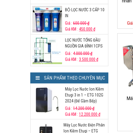
nhân 
BỘ LỌC NƯỚC 3 CẤP 10
IN
Giá
Giá :
600.000
₫
Giá KM :
450.000
₫
LỌC NƯỚC TỔNG ĐẦU
NGUỒN GIA ĐÌNH 1CPS
Giá :
4.000.000
₫
Giá KM :
3.500.000
₫
SẢN PHẨM THEO CHUYÊN MỤC
Máy Lọc Nước Ion Kiềm
Etugi 3 in 1 – ETG 102G
Máy
2024 (Để Gầm Bếp)
Giá :
14.200.000
₫
Giá KM :
12.200.000
₫
Máy Lọc Nước Điện Phân
Ion Kiềm Etugi – ETG