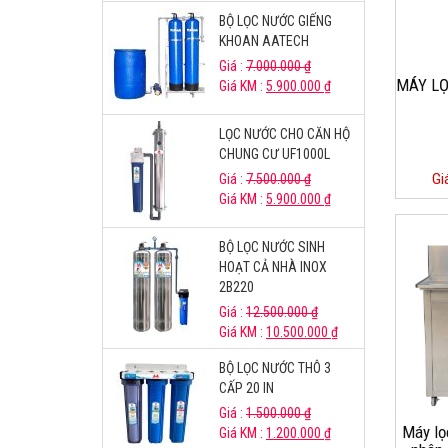
BỘ LỌC NƯỚC GIẾNG
KHOAN AATECH
Giá :
7.000.000
₫
MÁY LỌ
Giá KM :
5.900.000
₫
LỌC NƯỚC CHO CĂN HỘ
CHUNG CƯ UF1000L
Gi
Giá :
7.500.000
₫
Giá KM :
5.900.000
₫
BỘ LỌC NƯỚC SINH
HOẠT CẢ NHÀ INOX
2B220
Giá :
12.500.000
₫
Giá KM :
10.500.000
₫
BỘ LỌC NƯỚC THÔ 3
CẤP 20 IN
Giá :
1.500.000
₫
Máy lọ
Giá KM :
1.200.000
₫