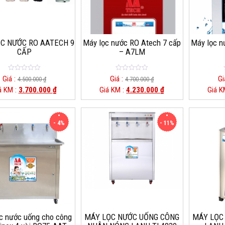
C NƯỚC RO AATECH 9
Máy lọc nước RO Atech 7 cấp
Máy lọc n
CẤP
– A7LM
0
0
Giá :
Giá :
Gi
4.500.000
₫
4.700.000
₫
o
o
á KM :
3.700.000
₫
Giá KM :
4.230.000
₫
Giá K
u
u
t
t
o
o
f
f
5
5
- 4%
- 11%
c nước uống cho công
MÁY LỌC NƯỚC UỐNG CÔNG
MÁY LỌC