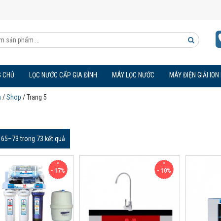
Tìm
kiếm
 CHỦ
LỌC NƯỚC CẤP GIA ĐÌNH
MÁY LỌC NƯỚC
MÁY ĐIỆN GIẢI ION
sản
ủ
/
Shop
/ Trang 5
phẩm
ị 65–73 trong 73 kết quả
- 17%
- 10%