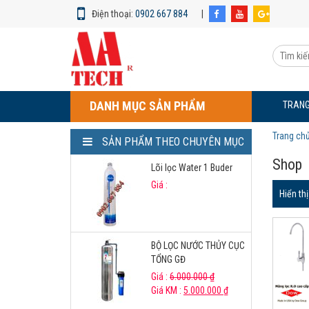
Điện thoại:
0902 667 884
|
MÁY
LỌC
Tìm
NƯỚC
kiếm
RO
sản
AATECH
phẩm:
9
DANH MỤC SẢN PHẨM
TRANG
CẤP
Trang ch
SẢN PHẨM THEO CHUYÊN MỤC
Shop
Lõi lọc Water 1 Buder
Giá :
Hiển th
BỘ LỌC NƯỚC THỦY CỤC
TỔNG GĐ
Giá :
6.000.000
₫
Giá KM :
5.000.000
₫