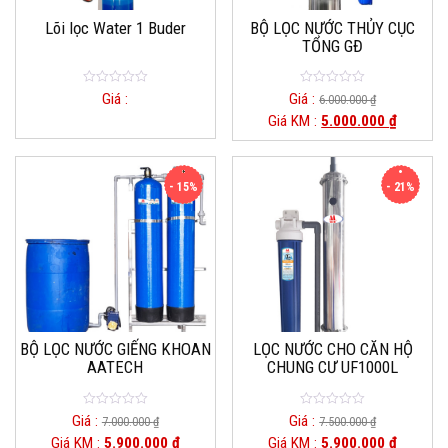
Lõi lọc Water 1 Buder
BỘ LỌC NƯỚC THỦY CỤC
TỔNG GĐ
0
0
Giá :
Giá :
6.000.000
₫
out
out
Giá KM :
5.000.000
₫
of
of
5
5
- 15%
- 21%
BỘ LỌC NƯỚC GIẾNG KHOAN
LỌC NƯỚC CHO CĂN HỘ
AATECH
CHUNG CƯ UF1000L
0
0
Giá :
Giá :
7.000.000
₫
7.500.000
₫
out
out
Giá KM :
5.900.000
₫
Giá KM :
5.900.000
₫
of
of