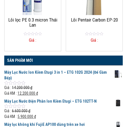
Lõi lọc PE 0.3 micron Thái
Lõi Pentair Carbon EP-20
Lan
0
0
Giá :
Giá :
out
out
of
of
5
5
SẢN PHẨM MỚI
Máy Lọc Nước Ion Kiềm Etugi 3 in 1 – ETG 102G 2024 (Để Gầm
Bếp)
Giá :
14.200.000
₫
0
out
Giá KM :
12.200.000
₫
of
5
Máy Lọc Nước Điện Phân Ion Kiềm Etugi – ETG 102TT-N
Giá :
6.600.000
₫
0
out
Giá KM :
5.900.000
₫
of
5
Máy lọc không khí FujiE AP100 dùng trên xe hơi