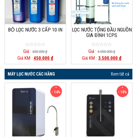
BỘ LỌC NƯỚC 3 CẤP 10 IN
LỌC NƯỚC TỔNG ĐẦU NGUỒN
GIA ĐÌNH 1CPS
0
0
Giá :
Giá :
600.000
₫
4.000.000
₫
out
out
Giá KM :
450.000
₫
Giá KM :
3.500.000
₫
of
of
5
5
MÁY LỌC NƯỚC CÁC HÃNG
Xem tất cả
- 14%
- 10%