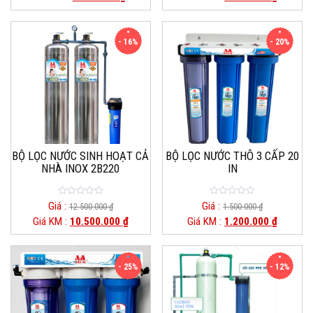
5
5
- 16%
- 20%
BỘ LỌC NƯỚC SINH HOẠT CẢ
BỘ LỌC NƯỚC THÔ 3 CẤP 20
NHÀ INOX 2B220
IN
0
0
Giá :
Giá :
12.500.000
₫
1.500.000
₫
out
out
Giá KM :
10.500.000
₫
Giá KM :
1.200.000
₫
of
of
5
5
- 25%
- 12%