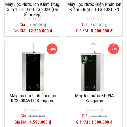
Máy Lọc Nước Ion Kiềm Etugi
Máy Lọc Nước Điện Phân Ion
3 in 1 – ETG 102G 2024 (Để
Kiềm Etugi – ETG 102TT-N
Gầm Bếp)
0
0
Giá :
Giá :
14.200.000
₫
6.600.000
₫
out
out
Giá KM :
12.200.000
₫
Giá KM :
5.900.000
₫
of
of
5
5
- 48%
- 44%
Máy lọc nước nhiễm mặn
Máy lọc nước KG99A
KG3500AVTU Kangaroo
Kangaroo
0
0
Giá :
Giá :
8.900.000
₫
6.500.000
₫
out
out
Giá KM :
4.590.000
₫
Giá KM :
3.600.000
₫
of
of
5
5