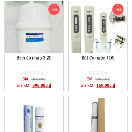
- 22%
- 25%
Bình áp nhựa 3.2G
Bút đo nước TDS
0
0
Giá :
Giá :
500.000
₫
200.000
₫
out
out
Giá KM :
390.000
₫
Giá KM :
150.000
₫
of
of
5
5