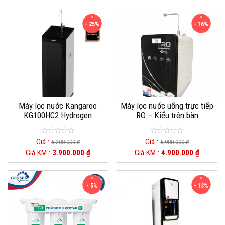
- 25%
- 16%
Máy lọc nước Kangaroo
Máy lọc nước uống trực tiếp
KG100HC2 Hydrogen
RO – Kiểu trên bàn
0
0
Giá :
Giá :
5.200.000
₫
5.900.000
₫
out
out
Giá KM :
3.900.000
₫
Giá KM :
4.900.000
₫
of
of
5
5
- 5%
- 13%