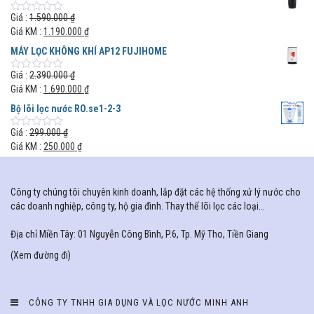
Giá :
1.590.000
₫
0
out
Giá KM :
1.190.000
₫
of
5
MÁY LỌC KHÔNG KHÍ AP12 FUJIHOME
Giá :
2.390.000
₫
0
out
Giá KM :
1.690.000
₫
of
5
Bộ lõi lọc nước RO.se1-2-3
Giá :
299.000
₫
0
out
Giá KM :
250.000
₫
of
5
Công ty chúng tôi chuyên kinh doanh, lắp đặt các hệ thống xử lý nước cho
các doanh nghiệp, công ty, hộ gia đình. Thay thế lõi lọc các loại...
Địa chỉ Miền Tây: 01 Nguyễn Công Bình, P.6, Tp. Mỹ Tho, Tiền Giang
(
Xem đường đi
)
CÔNG TY TNHH GIA DỤNG VÀ LỌC NƯỚC MINH ANH