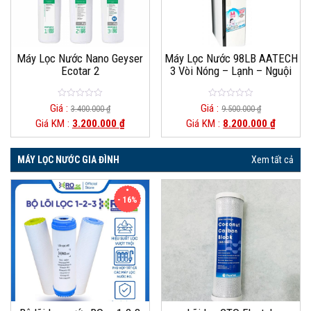
Máy Lọc Nước Nano Geyser
Máy Lọc Nước 98LB AATECH
Ecotar 2
3 Vòi Nóng – Lạnh – Nguội
0
0
Giá :
Giá :
3.400.000
₫
9.500.000
₫
out
out
Giá KM :
3.200.000
₫
Giá KM :
8.200.000
₫
of
of
5
5
MÁY LỌC NƯỚC GIA ĐÌNH
Xem tất cả
- 16%