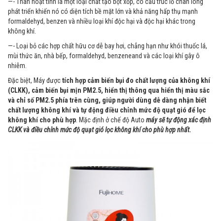
—- Than hoạt tính là một loại chất tạo bọt xốp, có cấu trúc lỗ chân lông
phát triển khiến nó có diện tích bề mặt lớn và khả năng hấp thụ mạnh
formaldehyd, benzen và nhiều loại khí độc hại và độc hại khác trong
không khí.
—- Loại bỏ các hợp chất hữu cơ dễ bay hơi, chẳng hạn như khói thuốc lá,
mùi thức ăn, nhà bếp, formaldehyd, benzeneand và các loại khí gây ô
nhiễm.
Đặc biệt, Máy được
tích hợp cảm biến bụi đo chất lượng của không khí
(CLKK), cảm biến bụi mịn PM2.5, hiển thị thông qua hiển thị màu sắc
và chỉ số PM2.5 phía trên cùng, giúp người dùng dễ dàng nhận biết
chất lượng không khí và tự động điều chỉnh mức độ quạt gió để lọc
không khí cho phù hợp
. Mặc định ở chế độ Auto
máy sẽ tự động xác định
CLKK và điều chỉnh mức độ quạt gió lọc không khí cho phù hợp nhất.