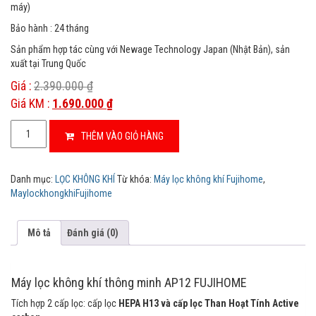
máy)
Bảo hành : 24 tháng
Sản phẩm hợp tác cùng với Newage Technology Japan (Nhật Bản), sản
xuất tại Trung Quốc
Giá :
2.390.000
₫
Giá KM :
1.690.000
₫
MÁY
THÊM VÀO GIỎ HÀNG
LỌC
KHÔNG
KHÍ
Danh mục:
LỌC KHÔNG KHÍ
Từ khóa:
Máy lọc không khí Fujihome
,
AP12
MaylockhongkhiFujihome
FUJIHOME
số
lượng
Mô tả
Đánh giá (0)
Máy lọc không khí thông minh AP12 FUJIHOME
Tích hợp 2 cấp lọc: cấp lọc
HEPA H13 và cấp lọc Than Hoạt Tính Active