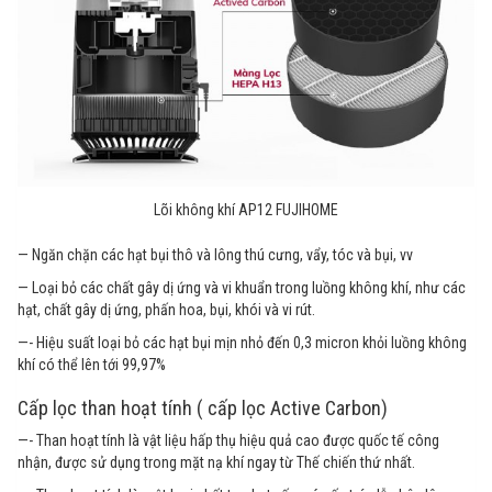
Lõi không khí AP12 FUJIHOME
— Ngăn chặn các hạt bụi thô và lông thú cưng, vẩy, tóc và bụi, vv
— Loại bỏ các chất gây dị ứng và vi khuẩn trong luồng không khí, như các
hạt, chất gây dị ứng, phấn hoa, bụi, khói và vi rút.
—- Hiệu suất loại bỏ các hạt bụi mịn nhỏ đến 0,3 micron khỏi luồng không
khí có thể lên tới 99,97%
Cấp lọc than hoạt tính ( cấp lọc Active Carbon)
—- Than hoạt tính là vật liệu hấp thụ hiệu quả cao được quốc tế công
nhận, được sử dụng trong mặt nạ khí ngay từ Thế chiến thứ nhất.