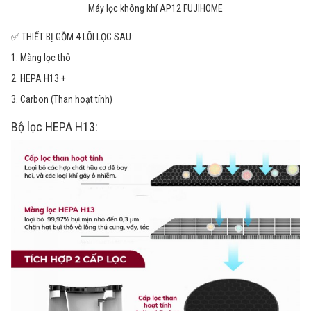
Máy lọc không khí AP12 FUJIHOME
✅ THIẾT BỊ GỒM 4 LÕI LỌC SAU:
1. Màng lọc thô
2. HEPA H13 +
3. Carbon (Than hoạt tính)
Bộ lọc HEPA H13: