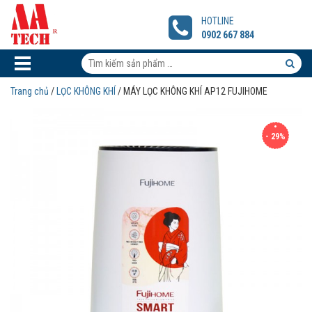
MÁY
LỌC
HOTLINE
KHÔNG
0902 667 884
KHÍ
AP12
Tìm
FUJIHOME
kiếm
Tìm
Trang chủ
/
LỌC KHÔNG KHÍ
/ MÁY LỌC KHÔNG KHÍ AP12 FUJIHOME
sản
kiếm
phẩm:
sản
- 29%
phẩm