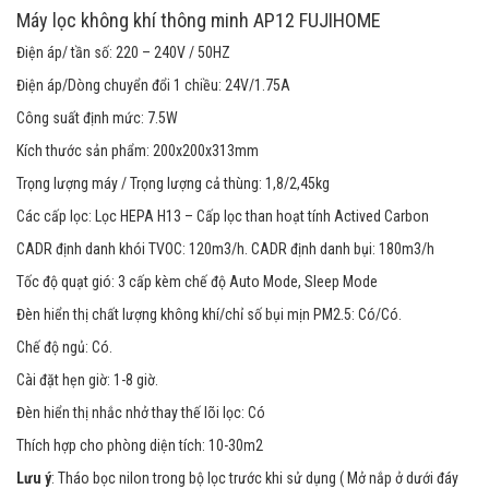
o
Máy lọc không khí thông minh AP12 FUJIHOME
u
t
Điện áp/ tần số: 220 – 240V / 50HZ
o
f
Điện áp/Dòng chuyển đổi 1 chiều: 24V/1.75A
b
a
Công suất định mức: 7.5W
s
e
d
Kích thước sản phẩm: 200x200x313mm
o
n
Trọng lượng máy / Trọng lượng cả thùng: 1,8/2,45kg
c
u
Các cấp lọc: Lọc HEPA H13 – Cấp lọc than hoạt tính Actived Carbon
s
t
CADR định danh khói TVOC: 120m3/h. CADR định danh bụi: 180m3/h
o
m
Tốc độ quạt gió: 3 cấp kèm chế độ Auto Mode, Sleep Mode
e
r
Đèn hiển thị chất lượng không khí/chỉ số bụi mịn PM2.5: Có/Có.
r
a
Chế độ ngủ: Có.
t
i
n
Cài đặt hẹn giờ: 1-8 giờ.
g
s
Đèn hiển thị nhắc nhở thay thế lõi lọc: Có
Thích hợp cho phòng diện tích: 10-30m2
Lưu ý
: Tháo bọc nilon trong bộ lọc trước khi sử dụng ( Mở nắp ở dưới đáy