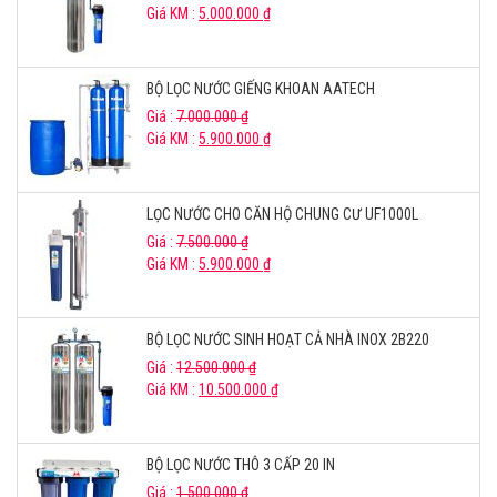
Giá KM :
5.000.000
₫
BỘ LỌC NƯỚC GIẾNG KHOAN AATECH
Giá :
7.000.000
₫
Giá KM :
5.900.000
₫
LỌC NƯỚC CHO CĂN HỘ CHUNG CƯ UF1000L
Giá :
7.500.000
₫
Giá KM :
5.900.000
₫
BỘ LỌC NƯỚC SINH HOẠT CẢ NHÀ INOX 2B220
Giá :
12.500.000
₫
Giá KM :
10.500.000
₫
BỘ LỌC NƯỚC THÔ 3 CẤP 20 IN
Giá :
1.500.000
₫