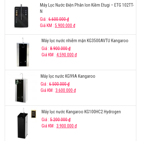
Máy Lọc Nước Điện Phân Ion Kiềm Etugi – ETG 102TT-
N
Giá :
6.600.000
₫
Giá KM :
5.900.000
₫
Máy lọc nước nhiễm mặn KG3500AVTU Kangaroo
Giá :
8.900.000
₫
Giá KM :
4.590.000
₫
Máy lọc nước KG99A Kangaroo
Giá :
6.500.000
₫
Giá KM :
3.600.000
₫
Máy lọc nước Kangaroo KG100HC2 Hydrogen
Giá :
5.200.000
₫
Giá KM :
3.900.000
₫