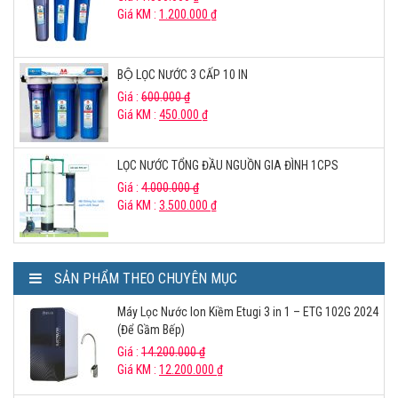
Giá KM :
1.200.000
₫
BỘ LỌC NƯỚC 3 CẤP 10 IN
Giá :
600.000
₫
Giá KM :
450.000
₫
LỌC NƯỚC TỔNG ĐẦU NGUỒN GIA ĐÌNH 1CPS
Giá :
4.000.000
₫
Giá KM :
3.500.000
₫
SẢN PHẨM THEO CHUYÊN MỤC
Máy Lọc Nước Ion Kiềm Etugi 3 in 1 – ETG 102G 2024
(Để Gầm Bếp)
Giá :
14.200.000
₫
Giá KM :
12.200.000
₫