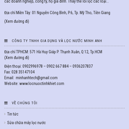
các doanh nghiệp, công ty, hộ gia đình. Thay thế lõi lọc các loại...
Địa chỉ Miền Tây: 01 Nguyễn Công Bình, P.6, Tp. Mỹ Tho, Tiền Giang
(
Xem đường đi
)
CÔNG TY TNHH GIA DỤNG VÀ LỌC NƯỚC MINH ANH
Địa chỉ TPHCM: 571 Hà Huy Giáp P. Thạnh Xuân, Q 12, Tp.HCM
(
Xem đường đi
)
Điện thoại: 0902996978 – 0902 667 884 – 0936207837
Fax: 028 35147104
Email: minhanhtech@gmail.com
Website: www.locnuoctinhkhiet.com
VỀ CHÚNG TÔI
Tin tức
Sửa chữa máy lọc nước