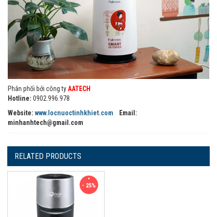
Phân phối bởi công ty
AATECH
Hotline:
0902.996.978
Website:
www.locnuoctinhkhiet.com
Email:
minhanhtech@gmail.com
RELATED PRODUCTS
- 25%