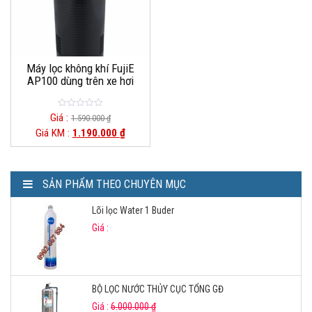
Máy lọc không khí FujiE
AP100 dùng trên xe hơi
0
Giá :
1.590.000
₫
o
Giá KM :
1.190.000
₫
u
t
o
f
5
SẢN PHẨM THEO CHUYÊN MỤC
Lõi lọc Water 1 Buder
Giá :
BỘ LỌC NƯỚC THỦY CỤC TỔNG GĐ
Giá :
6.000.000
₫