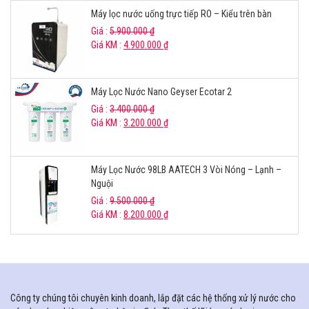
Máy lọc nước uống trực tiếp RO – Kiểu trên bàn
Giá :
5.900.000
₫
Giá KM :
4.900.000
₫
Máy Lọc Nước Nano Geyser Ecotar 2
Giá :
3.400.000
₫
Giá KM :
3.200.000
₫
Máy Lọc Nước 98LB AATECH 3 Vòi Nóng – Lạnh –
Nguội
Giá :
9.500.000
₫
Giá KM :
8.200.000
₫
Công ty chúng tôi chuyên kinh doanh, lắp đặt các hệ thống xử lý nước cho