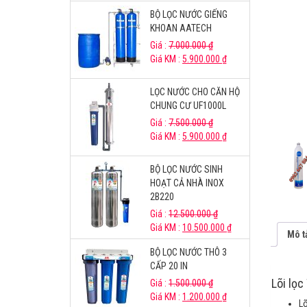
BỘ LỌC NƯỚC GIẾNG
KHOAN AATECH
Giá :
7.000.000
₫
Giá KM :
5.900.000
₫
LỌC NƯỚC CHO CĂN HỘ
CHUNG CƯ UF1000L
Giá :
7.500.000
₫
Giá KM :
5.900.000
₫
BỘ LỌC NƯỚC SINH
HOẠT CẢ NHÀ INOX
2B220
Giá :
12.500.000
₫
Giá KM :
10.500.000
₫
Mô t
BỘ LỌC NƯỚC THÔ 3
CẤP 20 IN
Lõi lọc
Giá :
1.500.000
₫
Giá KM :
1.200.000
₫
Lõ