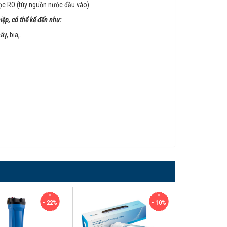
lọc RO (tùy nguồn nước đầu vào).
ệp, có thể kể đến như:
ây, bia,…
- 22%
- 10%