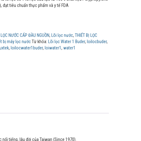
), đạt tiêu chuẩn thực phẩm và y tế FDA
:
LỌC NƯỚC CẤP ĐẦU NGUỒN
,
Lõi lọc nước
,
THIẾT BỊ LỌC
ết bị máy lọc nước
Từ khóa:
Lõi lọc Water 1 Buder
,
loilocbuder
,
luxtek
,
loilocwater1buder
,
loiwater1
,
water1
nổi tiếng, lâu đời của Taiwan (Since 1970).