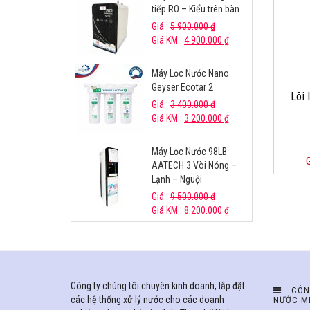
tiếp RO – Kiểu trên bàn
Giá :
5.900.000
₫
Giá KM :
4.900.000
₫
Máy Lọc Nước Nano
Geyser Ecotar 2
Lõi 
Giá :
3.400.000
₫
Giá KM :
3.200.000
₫
Máy Lọc Nước 98LB
AATECH 3 Vòi Nóng –
Lạnh – Nguội
Giá :
9.500.000
₫
Giá KM :
8.200.000
₫
Công ty chúng tôi chuyên kinh doanh, lắp đặt
CÔN
các hệ thống xử lý nước cho các doanh
NƯỚC M