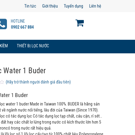
Tin tức
Giới thiệu
Tuyển dụng
Liên hệ
HOTLINE
0902 667 884
 KIỀM
THIẾT BỊ LỌC NƯỚC
ọc Water 1 Buder
(Hãy trở thành người đánh giá đầu tiên)
Water 1 Buder
 lọc water 1 buder Made in Taiwan 100%. BUDER là hãng sản
t về ngành nước nổi tiếng, lâu đời của Taiwan (Since 1970).
 lọc có tác dụng lọc Có tác dụng lọc tạp chất, cáu cặn, rỉ sét…
 đất hay các chất lơ lửng trong nước có kích thước lớn hơn 5
roncó trong nước rất hiệu quả.
 là lõi lọc số 1 lõi lọc cấu tạo từ 100% chất liệu Polypropylene