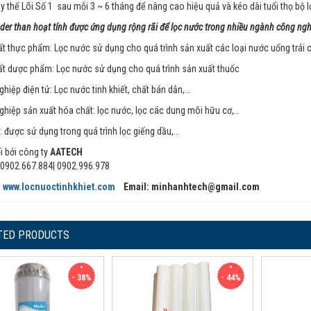
y thế Lõi Số 1 sau mỗi 3 ~ 6 tháng để nâng cao hiệu quả và kéo dài tuổi thọ bộ 
uder than hoạt tính được ứng dụng rộng rãi để lọc nước trong nhiều ngành công nghi
t thực phẩm: Lọc nước sử dụng cho quá trình sản xuất các loại nước uống trái c
ất dược phẩm: Lọc nước sử dụng cho quá trình sản xuất thuốc
hiệp điện tử: Lọc nước tinh khiết, chất bán dẫn,…
ghiệp sản xuất hóa chất: lọc nước, lọc các dung môi hữu cơ,…
: được sử dụng trong quá trình lọc giếng dầu,…
i bởi công ty
AATECH
0902.667.884| 0902.996.978
:
www.locnuoctinhkhiet.com
Email: minhanhtech@gmail.com
TED PRODUCTS
- 38%
- 44%