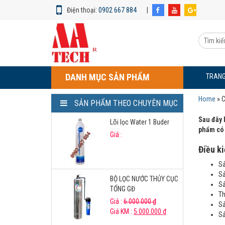
Điện thoại:
0902 667 884
|
Chính
sách
Tìm
bảo
kiếm
hành
sản
phẩm:
DANH MỤC SẢN PHẨM
TRANG
Home
»
C
SẢN PHẨM THEO CHUYÊN MỤC
Sau đây 
Lõi lọc Water 1 Buder
phẩm có 
Giá :
Điều k
Sả
Sả
BỘ LỌC NƯỚC THỦY CỤC
Sả
TỔNG GĐ
Th
Giá :
6.000.000
₫
Sả
Giá KM :
5.000.000
₫
Sả