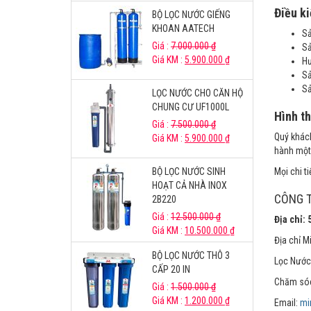
Điều ki
BỘ LỌC NƯỚC GIẾNG
KHOAN AATECH
Sả
Giá :
7.000.000
₫
Sả
Giá KM :
5.900.000
₫
Hư
Sả
Sả
LỌC NƯỚC CHO CĂN HỘ
CHUNG CƯ UF1000L
Hình t
Giá :
7.500.000
₫
Quý khách
Giá KM :
5.900.000
₫
hành một 
BỘ LỌC NƯỚC SINH
Mọi chi ti
HOẠT CẢ NHÀ INOX
CÔNG 
2B220
Giá :
12.500.000
₫
Địa chỉ:
Giá KM :
10.500.000
₫
Địa chỉ M
BỘ LỌC NƯỚC THÔ 3
Lọc Nước
CẤP 20 IN
Chăm sóc
Giá :
1.500.000
₫
Giá KM :
1.200.000
₫
Email:
mi