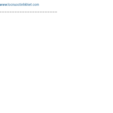
www.locnuoctinhkhiet.com
———————————————————————