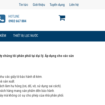
Tin tức
Giới thiệu
Tuyển dụng
Liên hệ
HOTLINE
0902 667 884
 KIỀM
THIẾT BỊ LỌC NƯỚC
 chúng tôi phân phối tại đại lý. Áp dụng cho các sản
như các giấy tờ bảo hành đi kèm.
à sản xuất.
ch làm hư hỏng (rơi, đổ, vỡ, sử dụng sai cách).
a khách hàng mang sản phẩm đến bảo hành.
áy mà không có sự cho phép của nhà phân phối.