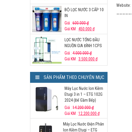
Website:
BỘ LỌC NƯỚC 3 CẤP 10
—————
IN
Giá :
600.000
₫
Giá KM :
450.000
₫
LỌC NƯỚC TỔNG ĐẦU
NGUỒN GIA ĐÌNH 1CPS
Giá :
4.000.000
₫
Giá KM :
3.500.000
₫
SẢN PHẨM THEO CHUYÊN MỤC
Máy Lọc Nước Ion Kiềm
Etugi 3 in 1 – ETG 102G
2024 (Để Gầm Bếp)
Giá :
14.200.000
₫
Giá KM :
12.200.000
₫
Máy Lọc Nước Điện Phân
Ion Kiềm Etugi – ETG