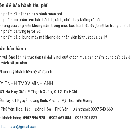
ện để bảo hành thu phí
n phẩm đã hết hạn bảo hành miễn phí.
n phẩm có phần tem bảo hành bị rách, nhòe hay không rõ số.
 hỏng các phụ kiện không nằm trong mục bảo hành đã được liệt kê trong phiếu
n phẩm đã từng bị rơi, vỡ.
n phẩm đã bị bung máy mà không do nhân viên kỹ thuật của đại lý.
hức bảo hành
 vui lòng liên hệ trực tiếp tại đại lý nơi quý khách mua sản phẩm, cung cấp đầy
cách tối ưu nhất.
ết xin quý khách liên hệ về địa chỉ:
TY TNHH TMDV MINH ANH
 571 Hà Huy Giáp P. Thạnh Xuân, Q 12, Tp.HCM
iền Tây: 01 Nguyễn Công Bình, P. 6, Tp. Mỹ Tho, Tiền Giang
 Phú Yên: Hòa Hiệp – Đông Hòa – Phú Yên – Điện thoại: 0907 540 669
 khách hàng:
0902 996 978 – 0902 667 884 – 0936 207 837
nhanhtech@gmail.com