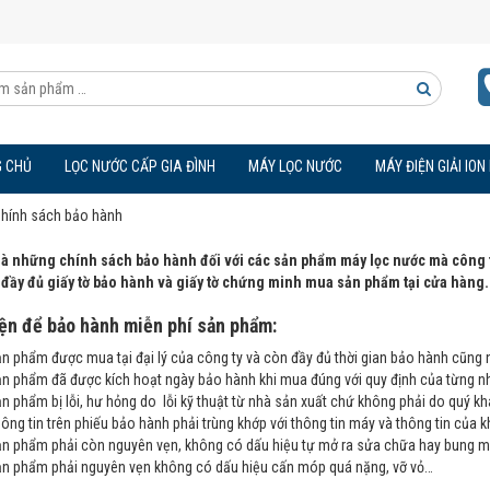
Tìm
kiếm
 CHỦ
LỌC NƯỚC CẤP GIA ĐÌNH
MÁY LỌC NƯỚC
MÁY ĐIỆN GIẢI ION
sản
hính sách bảo hành
phẩm
là những chính sách bảo hành đối với các sản phẩm máy lọc nước mà công ty
đầy đủ giấy tờ bảo hành và giấy tờ chứng minh mua sản phẩm tại cửa hàng.
iện để bảo hành miễn phí sản phẩm:
n phẩm được mua tại đại lý của công ty và còn đầy đủ thời gian bảo hành cũng 
n phẩm đã được kích hoạt ngày bảo hành khi mua đúng với quy định của từng nh
n phẩm bị lỗi, hư hỏng do lỗi kỹ thuật từ nhà sản xuất chứ không phải do quý khá
ông tin trên phiếu bảo hành phải trùng khớp với thông tin máy và thông tin củ
n phẩm phải còn nguyên vẹn, không có dấu hiệu tự mở ra sửa chữa hay bung m
n phẩm phải nguyên vẹn không có dấu hiệu cấn móp quá nặng, vỡ vỏ…