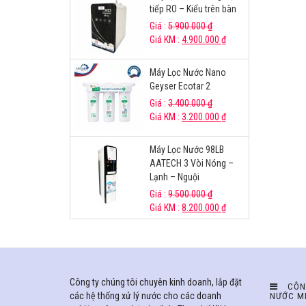
tiếp RO – Kiểu trên bàn
Giá :
5.900.000
₫
Giá KM :
4.900.000
₫
Máy Lọc Nước Nano
Geyser Ecotar 2
Giá :
3.400.000
₫
Giá KM :
3.200.000
₫
Máy Lọc Nước 98LB
AATECH 3 Vòi Nóng –
Lạnh – Nguội
Giá :
9.500.000
₫
Giá KM :
8.200.000
₫
Công ty chúng tôi chuyên kinh doanh, lắp đặt
CÔN
các hệ thống xử lý nước cho các doanh
NƯỚC M