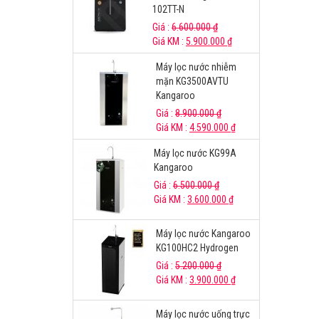
102TT-N
Giá :
6.600.000
₫
Giá KM :
5.900.000
₫
Máy lọc nước nhiễm
mặn KG3500AVTU
Kangaroo
Giá :
8.900.000
₫
Giá KM :
4.590.000
₫
Máy lọc nước KG99A
Kangaroo
Giá :
6.500.000
₫
Giá KM :
3.600.000
₫
Máy lọc nước Kangaroo
KG100HC2 Hydrogen
Giá :
5.200.000
₫
Giá KM :
3.900.000
₫
Máy lọc nước uống trực