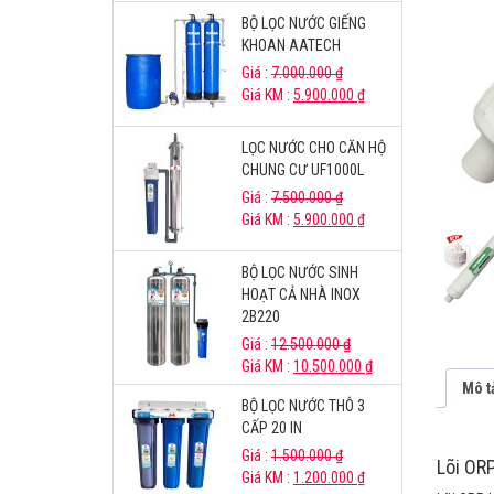
BỘ LỌC NƯỚC GIẾNG
KHOAN AATECH
Giá :
7.000.000
₫
Giá KM :
5.900.000
₫
LỌC NƯỚC CHO CĂN HỘ
CHUNG CƯ UF1000L
Giá :
7.500.000
₫
Giá KM :
5.900.000
₫
BỘ LỌC NƯỚC SINH
HOẠT CẢ NHÀ INOX
2B220
Giá :
12.500.000
₫
Giá KM :
10.500.000
₫
Mô t
BỘ LỌC NƯỚC THÔ 3
CẤP 20 IN
Giá :
1.500.000
₫
Lõi ORP
Giá KM :
1.200.000
₫