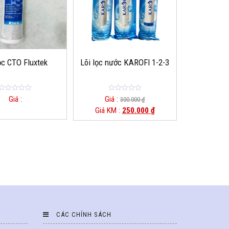
ọc CTO Fluxtek
Lõi lọc nước KAROFI 1-2-3
0
0
Giá :
Giá :
300.000
₫
o
o
Giá KM :
250.000
₫
u
u
t
t
o
o
f
f
5
5
CÁC CHÍNH SÁCH