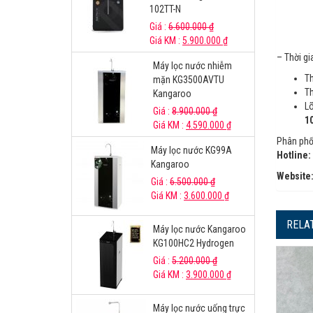
102TT-N
Giá :
6.600.000
₫
Giá KM :
5.900.000
₫
– Thời gi
Máy lọc nước nhiễm
Th
mặn KG3500AVTU
Th
Kangaroo
Lõ
Giá :
8.900.000
₫
10
Giá KM :
4.590.000
₫
Phân phố
Máy lọc nước KG99A
Hotline:
Kangaroo
Website
Giá :
6.500.000
₫
Giá KM :
3.600.000
₫
RELA
Máy lọc nước Kangaroo
KG100HC2 Hydrogen
Giá :
5.200.000
₫
Giá KM :
3.900.000
₫
Máy lọc nước uống trực