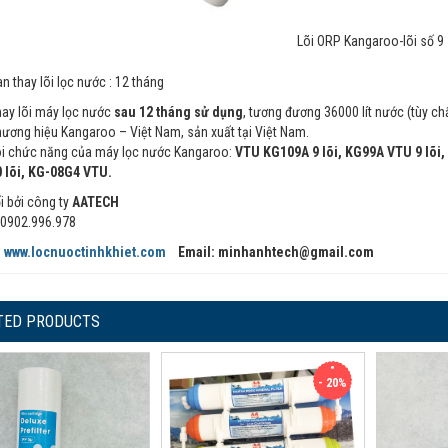
Lõi ORP Kangaroo-lõi số 9
an thay lõi lọc nước : 12 tháng
ay lõi máy lọc nước
sau 12 tháng sử dụng
, tương đương 36000 lít nước (tùy c
ương hiệu Kangaroo – Việt Nam, sản xuất tại Việt Nam.
i chức năng của máy lọc nước Kangaroo:
VTU KG109A 9 lõi, KG99A VTU 9 lõi,
 lõi, KG-08G4 VTU.
i bởi công ty
AATECH
0902.996.978
:
www.locnuoctinhkhiet.com
Email: minhanhtech@gmail.com
TED PRODUCTS
- 20%