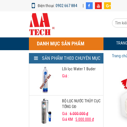
Điện thoại:
0902 667 884
|
Lõi
ORP
Tìm
Kangaroo-
kiếm
lõi
sản
số
phẩm:
9
DANH MỤC SẢN PHẨM
TRANG
Trang ch
SẢN PHẨM THEO CHUYÊN MỤC
Lõi lọc Water 1 Buder
Giá :
BỘ LỌC NƯỚC THỦY CỤC
TỔNG GĐ
Giá :
6.000.000
₫
Giá KM :
5.000.000
₫