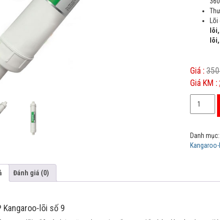
360
n
Thư
c
u
Lõi
s
lõi
t
lõi
o
m
e
r
r
Giá :
350
a
Giá KM :
t
i
n
Lõi
g
ORP
s
Kangaroo
lõi
Danh mục
số
Kangaroo-l
9
số
lượng
ả
Đánh giá (0)
 Kangaroo-lõi số 9