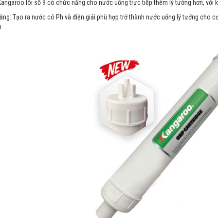
angaroo lõi số 9 có chức năng cho nước uống trực tiếp thêm lý tưởng hơn, với 
ng: Tạo ra nước có Ph và điện giải phù hợp trở thành nước uống lý tưởng cho cơ
.