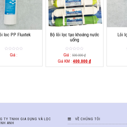
õi loc PP Fluxtek
Bộ lõi lọc tạo khoáng nước
Lõi l
uống
0
0
Giá :
Giá :
500.000
₫
o
o
Giá KM :
400.000
₫
u
u
t
t
o
o
f
f
5
5
G TY TNHH GIA DỤNG VÀ LỌC
VỀ CHÚNG TÔI
INH ANH