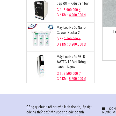
tiếp RO – Kiểu trên bàn
Giá :
5.900.000
₫
Giá KM :
4.900.000
₫
Máy Lọc Nước Nano
L
Geyser Ecotar 2
Giá :
3.400.000
₫
Giá KM :
3.200.000
₫
Máy Lọc Nước 98LB
AATECH 3 Vòi Nóng –
Lạnh – Nguội
Giá :
9.500.000
₫
Giá KM :
8.200.000
₫
Công ty chúng tôi chuyên kinh doanh, lắp đặt
CÔN
các hệ thống xử lý nước cho các doanh
NƯỚC M