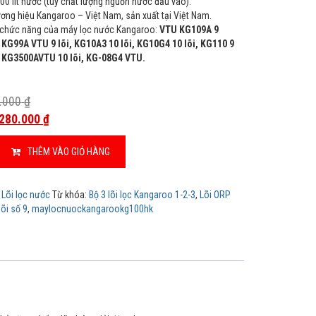
00 lít nước (tùy chất lượng nguồn nước đầu vào).
ơng hiệu Kangaroo – Việt Nam, sản xuất tại Việt Nam.
 chức năng của máy lọc nước Kangaroo:
VTU KG109A 9
, KG99A VTU 9 lõi, KG10A3 10 lõi, KG10G4 10 lõi, KG110 9
, KG3500AVTU 10 lõi, KG-08G4 VTU.
.000
₫
280.000
₫
THÊM VÀO GIỎ HÀNG
-
:
Lõi lọc nước
Từ khóa:
Bộ 3 lõi lọc Kangaroo 1-2-3
,
Lõi ORP
õi số 9
,
maylocnuockangarookg100hk