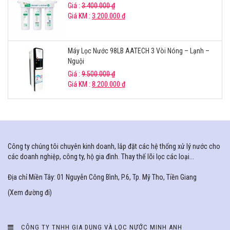
Giá :
3.400.000
₫
Giá KM :
3.200.000
₫
Máy Lọc Nước 98LB AATECH 3 Vòi Nóng – Lạnh –
Nguội
Giá :
9.500.000
₫
Giá KM :
8.200.000
₫
Công ty chúng tôi chuyên kinh doanh, lắp đặt các hệ thống xử lý nước cho
các doanh nghiệp, công ty, hộ gia đình. Thay thế lõi lọc các loại...
Địa chỉ Miền Tây: 01 Nguyễn Công Bình, P.6, Tp. Mỹ Tho, Tiền Giang
(
Xem đường đi
)
CÔNG TY TNHH GIA DỤNG VÀ LỌC NƯỚC MINH ANH