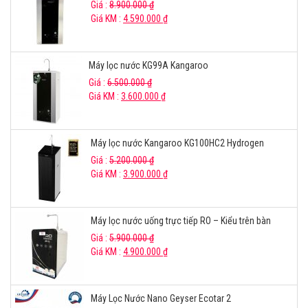
Giá :
8.900.000
₫
Giá KM :
4.590.000
₫
Máy lọc nước KG99A Kangaroo
Giá :
6.500.000
₫
Giá KM :
3.600.000
₫
Máy lọc nước Kangaroo KG100HC2 Hydrogen
Giá :
5.200.000
₫
Giá KM :
3.900.000
₫
Máy lọc nước uống trực tiếp RO – Kiểu trên bàn
Giá :
5.900.000
₫
Giá KM :
4.900.000
₫
Máy Lọc Nước Nano Geyser Ecotar 2