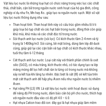
Vật liệu lọc nước là những loại hạt có chức năng trong việc lọc các chất
thải, chất bẩn, cặn bã trong nguồn nước sinh hoạt của hộ gia đình, công
nghiệp ví dụ như Fe, Mn hay As…giúp tạo ra nguồn nước sạch. Một số vật
liệu lọc nước thông dụng như sau:
Than hoạt tính: Than hoạt tính này có cấu trúc gồm nhiều lỗ li ti
giúp loại bỏ tạp chất và các hạt bẩn trong nước, đồng thời còn giúp
khử mùi, khử màu và các chất độc tố trong nước.
Sỏi thạch anh lọc nước (sỏi lọc): Có kích thước tầm 2-4 mm và tỷ
trọng là 1400kg/m3. Sỏi cứng, bề mặt bóng, dùng làm lớp đỡ dưới
cùng, giúp giữ lại các cặn bẩn và tạp chất có kích thước khác nhau,
tuổi thọ tầm 6-12 tháng.
Cát thạch anh lọc nước: Loại cát này với thành phần chính là oxit
silic (SiO2), có màu trắng, kích thước nhỏ, có tác dụng tạo ra lớp
màng mỏng để lọc hết chất rắn lơ lửng có trong nước mà không
xảy ra kết tủa khi lắng tự nhiên. Đặc biệt là sắt (III) sẽ kết tủa trên
mặt cát thạch anh để hấp phụ Asen nếu như nguồn nước bị nhiễm
Asen.
Hạt nâng PH (LS) VN: Là vật liệu lọc nước sinh hoạt được sử dụng
để nâng độ PH trong nước, đảm bảo cân bộ pH cho nước, thích hợp
với nguồn nước đầu vào có độ pH 4.0 – 6.0.
Hạt nhựa Cation trao đổi ion: đây gọi là hạt nhựa giúp làm mềm