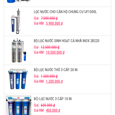
LỌC NƯỚC CHO CĂN HỘ CHUNG CƯ UF1000L
Giá :
7.500.000
₫
Giá KM :
5.900.000
₫
BỘ LỌC NƯỚC SINH HOẠT CẢ NHÀ INOX 2B220
Giá :
12.500.000
₫
Giá KM :
10.500.000
₫
BỘ LỌC NƯỚC THÔ 3 CẤP 20 IN
Giá :
1.500.000
₫
Giá KM :
1.200.000
₫
BỘ LỌC NƯỚC 3 CẤP 10 IN
Giá :
600.000
₫
Giá KM :
450.000
₫