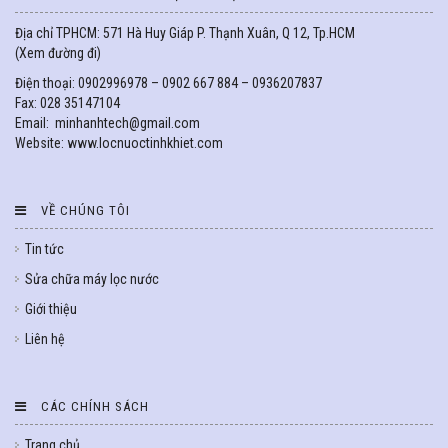
Địa chỉ TPHCM: 571 Hà Huy Giáp P. Thạnh Xuân, Q 12, Tp.HCM
(
Xem đường đi
)
Điện thoại: 0902996978 – 0902 667 884 – 0936207837
Fax: 028 35147104
Email: minhanhtech@gmail.com
Website: www.locnuoctinhkhiet.com
VỀ CHÚNG TÔI
Tin tức
Sửa chữa máy lọc nước
Giới thiệu
Liên hệ
CÁC CHÍNH SÁCH
Trang chủ