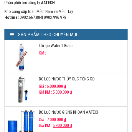
Phân phối bởi công ty
AATECH
Kho cung cấp toàn Miền Nam và Miền Tây
Hotline:
0902.667.884| 0902.996.978
SẢN PHẨM THEO CHUYÊN MỤC
Lõi lọc Water 1 Buder
Giá :
BỘ LỌC NƯỚC THỦY CỤC TỔNG GĐ
Giá :
6.000.000
₫
Giá KM :
5.000.000
₫
BỘ LỌC NƯỚC GIẾNG KHOAN AATECH
Giá :
7.000.000
₫
Giá KM :
5.900.000
₫