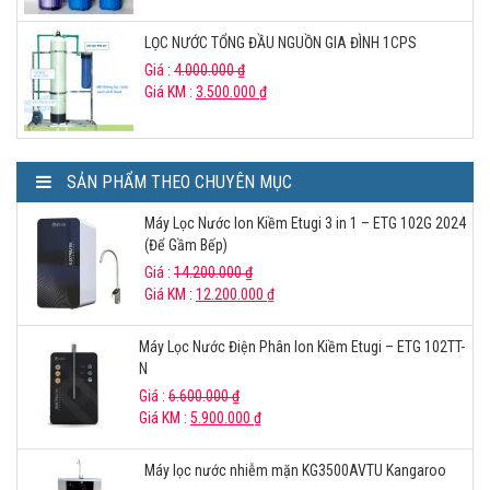
LỌC NƯỚC TỔNG ĐẦU NGUỒN GIA ĐÌNH 1CPS
Giá :
4.000.000
₫
Giá KM :
3.500.000
₫
SẢN PHẨM THEO CHUYÊN MỤC
Máy Lọc Nước Ion Kiềm Etugi 3 in 1 – ETG 102G 2024
(Để Gầm Bếp)
Giá :
14.200.000
₫
Giá KM :
12.200.000
₫
Máy Lọc Nước Điện Phân Ion Kiềm Etugi – ETG 102TT-
N
Giá :
6.600.000
₫
Giá KM :
5.900.000
₫
Máy lọc nước nhiễm mặn KG3500AVTU Kangaroo