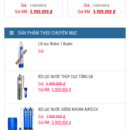
0
0
Giá :
Giá :
7.500.000
₫
7.000.000
₫
o
o
Giá KM :
5.900.000
₫
Giá KM :
5.900.000
₫
u
u
t
t
o
o
f
f
5
5
SẢN PHẨM THEO CHUYÊN MỤC
Lõi lọc Water 1 Buder
Giá :
BỘ LỌC NƯỚC THỦY CỤC TỔNG GĐ
Giá :
6.000.000
₫
Giá KM :
5.000.000
₫
BỘ LỌC NƯỚC GIẾNG KHOAN AATECH
Giá :
7.000.000
₫
Giá KM :
5.900.000
₫