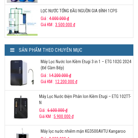
LỌC NƯỚC TỔNG ĐẦU NGUỒN GIA ĐÌNH 1CPS
Giá :
4.000.000
₫
Giá KM :
3.500.000
₫
SẢN PHẨM THEO CHUYÊN MỤC
Máy Lọc Nước Ion Kiềm Etugi 3 in 1 – ETG 102G 2024
(Để Gầm Bếp)
Giá :
14.200.000
₫
Giá KM :
12.200.000
₫
Máy Lọc Nước Điện Phân Ion Kiềm Etugi – ETG 102TT-
N
Giá :
6.600.000
₫
Giá KM :
5.900.000
₫
Máy lọc nước nhiễm mặn KG3500AVTU Kangaroo