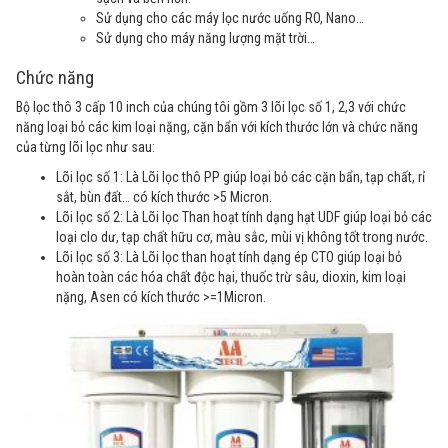
Sử dụng cho các máy lọc nước uống RO, Nano…
Sử dụng cho máy năng lượng mặt trời…
Chức năng
Bộ lọc thô 3 cấp 10 inch của chúng tôi gồm 3 lõi lọc số 1, 2,3 với chức
năng loại bỏ các kim loại nặng, cặn bẩn với kích thước lớn và chức năng
của từng lõi lọc như sau:
Lõi lọc số 1: Là Lõi lọc thô PP giúp loại bỏ các cặn bẩn, tạp chất, rỉ
sắt, bùn đất… có kích thước >5 Micron.
Lõi lọc số 2: Là Lõi lọc Than hoạt tính dạng hạt UDF giúp loại bỏ các
loại clo dư, tạp chất hữu cơ, màu sắc, mùi vị không tốt trong nước.
Lõi lọc số 3: Là Lõi lọc than hoạt tính dạng ép CTO giúp loại bỏ
hoàn toàn các hóa chất độc hại, thuốc trừ sâu, dioxin, kim loại
nặng, Asen có kích thước >=1Micron.