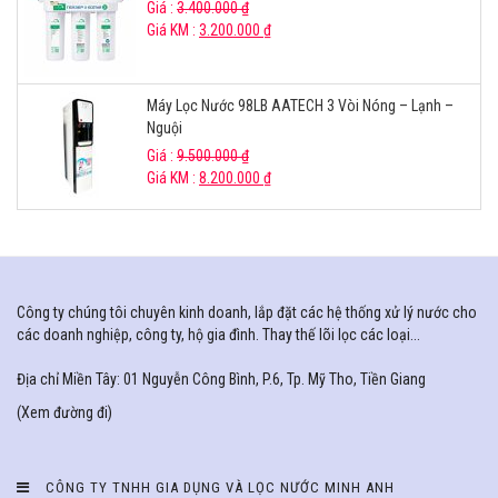
Giá :
3.400.000
₫
Giá KM :
3.200.000
₫
Máy Lọc Nước 98LB AATECH 3 Vòi Nóng – Lạnh –
Nguội
Giá :
9.500.000
₫
Giá KM :
8.200.000
₫
Công ty chúng tôi chuyên kinh doanh, lắp đặt các hệ thống xử lý nước cho
các doanh nghiệp, công ty, hộ gia đình. Thay thế lõi lọc các loại...
Địa chỉ Miền Tây: 01 Nguyễn Công Bình, P.6, Tp. Mỹ Tho, Tiền Giang
(
Xem đường đi
)
CÔNG TY TNHH GIA DỤNG VÀ LỌC NƯỚC MINH ANH