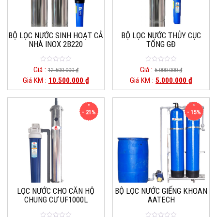
BỘ LỌC NƯỚC SINH HOẠT CẢ
BỘ LỌC NƯỚC THỦY CỤC
NHÀ INOX 2B220
TỔNG GĐ
0
0
Giá :
Giá :
12.500.000
₫
6.000.000
₫
o
o
Giá KM :
10.500.000
₫
Giá KM :
5.000.000
₫
u
u
t
t
o
o
f
f
5
5
- 21%
- 15%
LỌC NƯỚC CHO CĂN HỘ
BỘ LỌC NƯỚC GIẾNG KHOAN
CHUNG CƯ UF1000L
AATECH