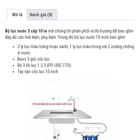
n
10
c
IN
u
Mô tả
Đánh giá (0)
s
số
t
lượng
o
m
Bộ lọc nước 3 cấp 10 in
mà chúng tôi phân phối ra thị trường đã bao gồm
e
đầy đủ các linh kiện, phụ kiện. Trong đó bộ lọc nước 10 inch bao gồm:
r
r
2 ly lọc màu trắng hoặc xanh, 1 ly lọc màu trong với 2 zoăng chống
a
t
xì nước.
i
Bass 3 giữ cốc lọc.
n
g
Bộ 3 lõi lọc 1 2 3 (PP, UDF, CTO).
s
Tay vặn cốc lọc 10 inch