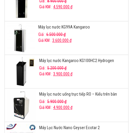
Giá :
8.900.000
₫
Giá KM :
4.590.000
₫
Máy lọc nước KG99A Kangaroo
Giá :
6.500.000
₫
Giá KM :
3.600.000
₫
Máy lọc nước Kangaroo KG100HC2 Hydrogen
Giá :
5.200.000
₫
Giá KM :
3.900.000
₫
Máy lọc nước uống trực tiếp RO – Kiểu trên bàn
Giá :
5.900.000
₫
Giá KM :
4.900.000
₫
Máy Lọc Nước Nano Geyser Ecotar 2