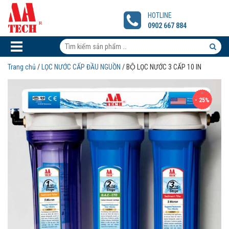
BỘ
LỌC
HOTLINE
NƯỚC
0902 667 884
3
CẤP
Tìm
10
kiếm
Tìm
IN
Trang chủ
/
LỌC NƯỚC CẤP ĐẦU NGUỒN
/ BỘ LỌC NƯỚC 3 CẤP 10 IN
sản
kiếm
phẩm:
sản
- 25%
phẩm