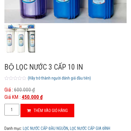
BỘ LỌC NƯỚC 3 CẤP 10 IN
(Hãy trở thành người đánh giá đầu tiên)
0
5
0
o
Giá :
600.000
₫
u
Giá KM :
450.000
₫
t
o
f
BỘ
b
THÊM VÀO GIỎ HÀNG
LỌC
a
s
NƯỚC
e
3
d
Danh mục:
LỌC NƯỚC CẤP ĐẦU NGUỒN
,
LỌC NƯỚC CẤP GIA ĐÌNH
o
CẤP