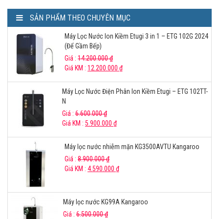
SẢN PHẨM THEO CHUYÊN MỤC
Máy Lọc Nước Ion Kiềm Etugi 3 in 1 – ETG 102G 2024
(Để Gầm Bếp)
Giá :
14.200.000
₫
Giá KM :
12.200.000
₫
Máy Lọc Nước Điện Phân Ion Kiềm Etugi – ETG 102TT-
N
Giá :
6.600.000
₫
Giá KM :
5.900.000
₫
Máy lọc nước nhiễm mặn KG3500AVTU Kangaroo
Giá :
8.900.000
₫
Giá KM :
4.590.000
₫
Máy lọc nước KG99A Kangaroo
Giá :
6.500.000
₫