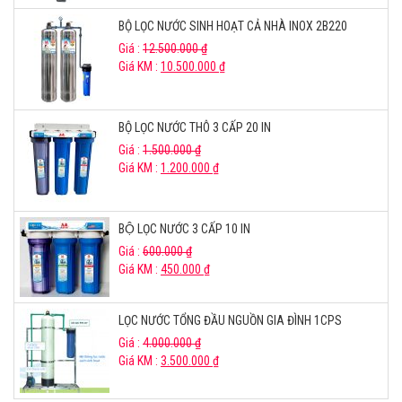
BỘ LỌC NƯỚC SINH HOẠT CẢ NHÀ INOX 2B220
Giá :
12.500.000
₫
Giá KM :
10.500.000
₫
BỘ LỌC NƯỚC THÔ 3 CẤP 20 IN
Giá :
1.500.000
₫
Giá KM :
1.200.000
₫
BỘ LỌC NƯỚC 3 CẤP 10 IN
Giá :
600.000
₫
Giá KM :
450.000
₫
LỌC NƯỚC TỔNG ĐẦU NGUỒN GIA ĐÌNH 1CPS
Giá :
4.000.000
₫
Giá KM :
3.500.000
₫