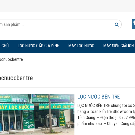
Tìm
kiếm
 CHỦ
LỌC NƯỚC CẤP GIA ĐÌNH
MÁY LỌC NƯỚC
MÁY ĐIỆN GIẢI ION
sản
ocnuocbentre
phẩm
ocnuocbentre
LỌC NƯỚC BẾN TRE
LỌC NƯỚC BẾN TRE chúng tôi có 
hàng ở toàn Bến Tre Showroom lọc
Tiền Giang – Điện thoại: 0902 99
phẩm như sau: – Chuyên Cung cấ