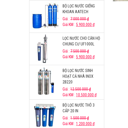
BỘ LỌC NƯỚC GIẾNG
KHOAN AATECH
Giá :
7.000.000
₫
Giá KM :
5.900.000
₫
LỌC NƯỚC CHO CĂN HỘ
CHUNG CƯ UF1000L
Giá :
7.500.000
₫
Giá KM :
5.900.000
₫
BỘ LỌC NƯỚC SINH
HOẠT CẢ NHÀ INOX
2B220
Giá :
12.500.000
₫
Giá KM :
10.500.000
₫
BỘ LỌC NƯỚC THÔ 3
CẤP 20 IN
Giá :
1.500.000
₫
Giá KM :
1.200.000
₫