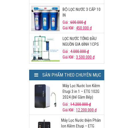
BỘ LỌC NƯỚC 3 CẤP 10
IN
Giá :
600.000
₫
Giá KM :
450.000
₫
LỌC NƯỚC TỔNG ĐẦU
NGUỒN GIA ĐÌNH 1CPS
Giá :
4.000.000
₫
Giá KM :
3.500.000
₫
SẢN PHẨM THEO CHUYÊN MỤC
Máy Lọc Nước Ion Kiềm
Etugi 3 in 1 – ETG 102G
2024 (Để Gầm Bếp)
Giá :
14.200.000
₫
Giá KM :
12.200.000
₫
Máy Lọc Nước Điện Phân
Ion Kiềm Etugi – ETG