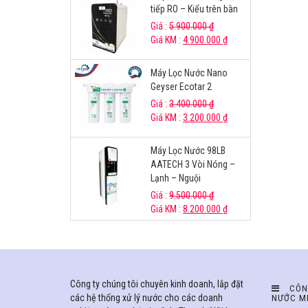
tiếp RO – Kiểu trên bàn
Giá :
5.900.000
₫
Giá KM :
4.900.000
₫
Máy Lọc Nước Nano
Geyser Ecotar 2
Giá :
3.400.000
₫
Giá KM :
3.200.000
₫
Máy Lọc Nước 98LB
AATECH 3 Vòi Nóng –
Lạnh – Nguội
Giá :
9.500.000
₫
Giá KM :
8.200.000
₫
Công ty chúng tôi chuyên kinh doanh, lắp đặt
CÔN
các hệ thống xử lý nước cho các doanh
NƯỚC M