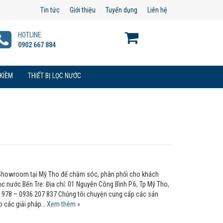
Tin tức
Giới thiệu
Tuyển dụng
Liên hệ
HOTLINE
0902 667 884
 KIỀM
THIẾT BỊ LỌC NƯỚC
Showroom tại Mỹ Tho để chăm sóc, phân phối cho khách
 nước Bến Tre: Địa chỉ: 01 Nguyễn Công Bình P.6, Tp Mỹ Tho,
6 978 – 0936 207 837 Chúng tôi chuyện cung cấp các sản
p các giải pháp…
Xem thêm »