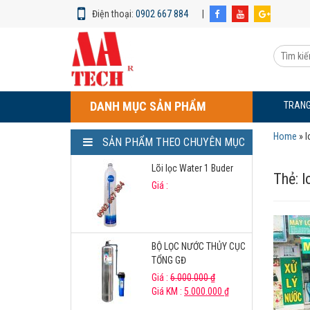
Điện thoại:
0902 667 884
|
LỌC
NƯỚC
Tìm
BẾN
kiếm
TRE
sản
phẩm:
DANH MỤC SẢN PHẨM
TRANG
Home
»
l
SẢN PHẨM THEO CHUYÊN MỤC
Lõi lọc Water 1 Buder
Thẻ:
l
Giá :
BỘ LỌC NƯỚC THỦY CỤC
TỔNG GĐ
Giá :
6.000.000
₫
Giá KM :
5.000.000
₫