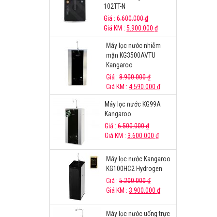
102TT-N
Giá :
6.600.000
₫
Giá KM :
5.900.000
₫
Máy lọc nước nhiễm
mặn KG3500AVTU
Kangaroo
Giá :
8.900.000
₫
Giá KM :
4.590.000
₫
Máy lọc nước KG99A
Kangaroo
Giá :
6.500.000
₫
Giá KM :
3.600.000
₫
Máy lọc nước Kangaroo
KG100HC2 Hydrogen
Giá :
5.200.000
₫
Giá KM :
3.900.000
₫
Máy lọc nước uống trực