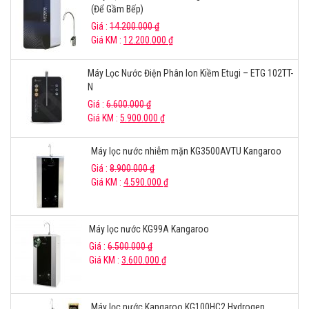
(Để Gầm Bếp)
Giá :
14.200.000
₫
Giá KM :
12.200.000
₫
Máy Lọc Nước Điện Phân Ion Kiềm Etugi – ETG 102TT-
N
Giá :
6.600.000
₫
Giá KM :
5.900.000
₫
Máy lọc nước nhiễm mặn KG3500AVTU Kangaroo
Giá :
8.900.000
₫
Giá KM :
4.590.000
₫
Máy lọc nước KG99A Kangaroo
Giá :
6.500.000
₫
Giá KM :
3.600.000
₫
Máy lọc nước Kangaroo KG100HC2 Hydrogen