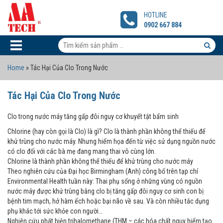
Tác
Hại
HOTLINE
Của
0902 667 884
Clo
Trong
Tìm
Nước
kiếm
Tìm
Home
»
Tác Hại Của Clo Trong Nước
sản
kiếm
phẩm:
sản
Tác Hại Của Clo Trong Nước
phẩm
Clo trong nước máy tăng gấp đôi nguy cơ khuyết tật bẩm sinh
Chlorine (hay còn gọi là Clo) là gì? Clo là thành phần không thể thiếu để
khử trùng cho nước máy. Nhưng hiểm họa đến từ việc sử dụng nguồn nước
có clo đối với các bà mẹ đang mang thai vô cùng lớn.
Chlorine là thành phần không thể thiếu để khử trùng cho nước máy
Theo nghiên cứu của Đại học Birmingham (Anh) công bố trên tạp chí
Environmental Health tuần này: Thai phụ sống ở những vùng có nguồn
nước máy được khử trùng bằng clo bị tăng gấp đôi nguy cơ sinh con bị
bệnh tim mạch, hở hàm ếch hoặc bại não về sau. Và còn nhiều tác dụng
phụ khác tới sức khỏe con người…
Nghiên cứu phát hiện trihalomethane (THM – các hóa chất nguy hiểm tạo