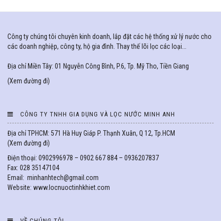
Công ty chúng tôi chuyên kinh doanh, lắp đặt các hệ thống xử lý nước cho
các doanh nghiệp, công ty, hộ gia đình. Thay thế lõi lọc các loại...
Địa chỉ Miền Tây: 01 Nguyễn Công Bình, P.6, Tp. Mỹ Tho, Tiền Giang
(
Xem đường đi
)
CÔNG TY TNHH GIA DỤNG VÀ LỌC NƯỚC MINH ANH
Địa chỉ TPHCM: 571 Hà Huy Giáp P. Thạnh Xuân, Q 12, Tp.HCM
(
Xem đường đi
)
Điện thoại: 0902996978 – 0902 667 884 – 0936207837
Fax: 028 35147104
Email: minhanhtech@gmail.com
Website: www.locnuoctinhkhiet.com
VỀ CHÚNG TÔI