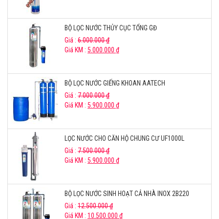
BỘ LỌC NƯỚC THỦY CỤC TỔNG GĐ
Giá :
6.000.000
₫
Giá KM :
5.000.000
₫
BỘ LỌC NƯỚC GIẾNG KHOAN AATECH
Giá :
7.000.000
₫
Giá KM :
5.900.000
₫
LỌC NƯỚC CHO CĂN HỘ CHUNG CƯ UF1000L
Giá :
7.500.000
₫
Giá KM :
5.900.000
₫
BỘ LỌC NƯỚC SINH HOẠT CẢ NHÀ INOX 2B220
Giá :
12.500.000
₫
Giá KM :
10.500.000
₫