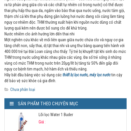
ra từ phản ứng giữa clo và các chất tự nhiên có trong nước) có thể được
thai phụ hấp thu qua da, ngấm vào bào thai qua nước uống, nước tắm gội,
thậm chí cả khi thai phụ đứng gần luồng hơi nước đang sôi cũng làm tăng
nguy cơ nhiễm độc. THM thường xuất hiện khi nguồn nước dùng có chất
lượng quá kém nên được bổ sung clo để khử trùng.
Nước nhiễm clo ảnh hưởng lớn đến thai nhi
Một nghiên cứu khác về mối liên quan giữa nước chứa clo và nguy cơ gia
tăng chết non, sẩy thai, dị tật thai nhi và ung thư bàng quang tiến hành với
400.000 trẻ tại Đài Loan cũng cho thấy: Tỷ trẻ bị khuyết tật khi sinh do mức
THM trong nước uống khác nhau giữa các vùng. Đa số trẻ sống ở những
vùng có mức THM trong nước trên 20µg/lít bị tăng từ 50% đến gấp đôi
nguy cơ bệnh tim mạch, hở hàm ếch và thiểu năng.
Hãy bắt đầu bằng việc sử dụng các
thiết bị lọc nước
,
máy lọc nước
tin cậy
để bảo vệ sức khỏe cả gia đình.
Chưa phân loại
SẢN PHẨM THEO CHUYÊN MỤC
Lõi lọc Water 1 Buder
Giá :