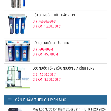
BỘ LỌC NƯỚC THÔ 3 CẤP 20 IN
Giá :
1.500.000
₫
Giá KM :
1.200.000
₫
BỘ LỌC NƯỚC 3 CẤP 10 IN
Giá :
600.000
₫
Giá KM :
450.000
₫
LỌC NƯỚC TỔNG ĐẦU NGUỒN GIA ĐÌNH 1CPS
Giá :
4.000.000
₫
Giá KM :
3.500.000
₫
SẢN PHẨM THEO CHUYÊN MỤC
Máy Lọc Nước Ion Kiềm Etugi 3 in 1 – ETG 102G 2024