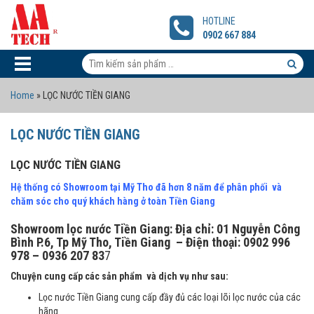
LỌC
NƯỚC
HOTLINE
TIỀN
0902 667 884
GIANG
Tìm
kiếm
Tìm
Home
»
LỌC NƯỚC TIỀN GIANG
sản
kiếm
phẩm:
sản
LỌC NƯỚC TIỀN GIANG
phẩm
LỌC NƯỚC TIỀN GIANG
Hệ thống có Showroom tại Mỹ Tho đã hơn 8 năm để phân phối và
chăm sóc cho quý khách hàng ở toàn Tiền Giang
Showroom lọc nước Tiền Giang: Địa chỉ: 01 Nguyễn Công
Bình P.6, Tp Mỹ Tho, Tiền Giang – Điện thoại: 0902 996
978 – 0936 207 83
7
Chuyện cung cấp các sản phẩm và dịch vụ như sau:
Lọc nước Tiền Giang cung cấp đầy đủ các loại lõi lọc nước của các
hãng