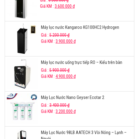
Giá KM :
3.600.000
₫
Máy lọc nước Kangaroo KG100HC2 Hydrogen
Giá :
5.200.000
₫
Giá KM :
3.900.000
₫
Máy lọc nước uống trực tiếp RO – Kiểu trên bàn
Giá :
5.900.000
₫
Giá KM :
4.900.000
₫
Máy Lọc Nước Nano Geyser Ecotar 2
Giá :
3.400.000
₫
Giá KM :
3.200.000
₫
Máy Lọc Nước 98LB AATECH 3 Vòi Nóng – Lạnh –
Nguội