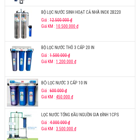
BỘ LỌC NƯỚC SINH HOẠT CẢ NHÀ INOX 2B220
Giá :
12.500.000
₫
Giá KM :
10.500.000
₫
BỘ LỌC NƯỚC THÔ 3 CẤP 20 IN
Giá :
1.500.000
₫
Giá KM :
1.200.000
₫
BỘ LỌC NƯỚC 3 CẤP 10 IN
Giá :
600.000
₫
Giá KM :
450.000
₫
LỌC NƯỚC TỔNG ĐẦU NGUỒN GIA ĐÌNH 1CPS
Giá :
4.000.000
₫
Giá KM :
3.500.000
₫