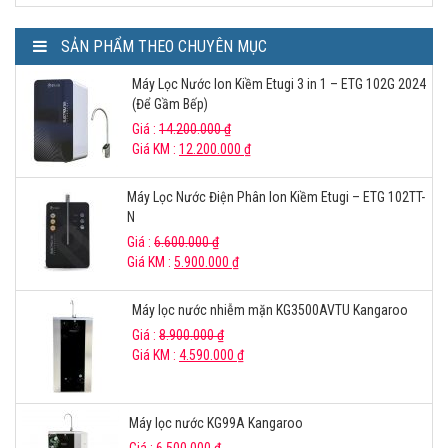
SẢN PHẨM THEO CHUYÊN MỤC
Máy Lọc Nước Ion Kiềm Etugi 3 in 1 – ETG 102G 2024
(Để Gầm Bếp)
Giá :
14.200.000
₫
Giá KM :
12.200.000
₫
Máy Lọc Nước Điện Phân Ion Kiềm Etugi – ETG 102TT-
N
Giá :
6.600.000
₫
Giá KM :
5.900.000
₫
Máy lọc nước nhiễm mặn KG3500AVTU Kangaroo
Giá :
8.900.000
₫
Giá KM :
4.590.000
₫
Máy lọc nước KG99A Kangaroo
Giá :
6.500.000
₫