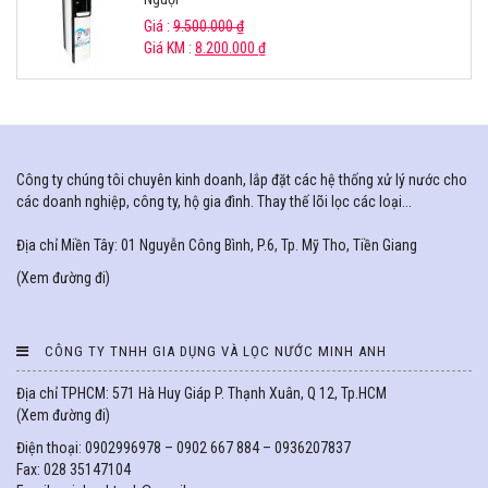
Giá :
9.500.000
₫
Giá KM :
8.200.000
₫
Công ty chúng tôi chuyên kinh doanh, lắp đặt các hệ thống xử lý nước cho
các doanh nghiệp, công ty, hộ gia đình. Thay thế lõi lọc các loại...
Địa chỉ Miền Tây: 01 Nguyễn Công Bình, P.6, Tp. Mỹ Tho, Tiền Giang
(
Xem đường đi
)
CÔNG TY TNHH GIA DỤNG VÀ LỌC NƯỚC MINH ANH
Địa chỉ TPHCM: 571 Hà Huy Giáp P. Thạnh Xuân, Q 12, Tp.HCM
(
Xem đường đi
)
Điện thoại: 0902996978 – 0902 667 884 – 0936207837
Fax: 028 35147104