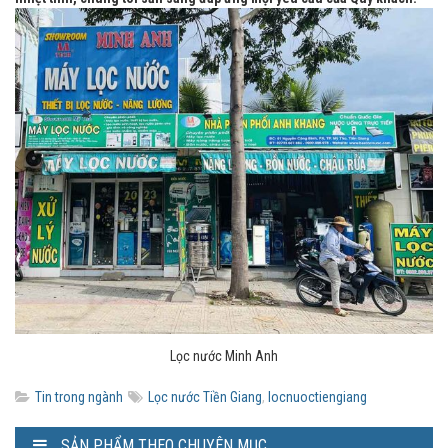
Lọc nước Minh Anh
Tin trong ngành
Lọc nước Tiền Giang
,
locnuoctiengiang
SẢN PHẨM THEO CHUYÊN MỤC