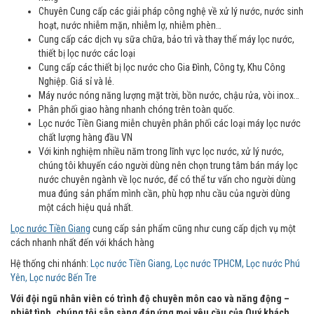
Chuyên Cung cấp các giải pháp công nghệ về xử lý nước, nước sinh
hoạt, nước nhiễm mặn, nhiễm lợ, nhiễm phèn…
Cung cấp các dịch vụ sữa chữa, bảo trì và thay thế máy lọc nước,
thiết bị lọc nước các loại
Cung cấp các thiết bị lọc nước cho Gia Đình, Công ty, Khu Công
Nghiệp. Giá sỉ và lẻ.
Máy nước nóng năng lượng mặt trời, bồn nước, chậu rửa, vòi inox…
Phân phối giao hàng nhanh chóng trên toàn quốc.
Lọc nước Tiền Giang miễn chuyên phân phối các loại máy lọc nước
chất lượng hàng đầu VN
Với kinh nghiệm nhiều năm trong lĩnh vực lọc nước, xử lý nước,
chúng tôi khuyến cáo người dùng nên chọn trung tâm bán máy lọc
nước chuyên ngành về lọc nước, để có thể tư vấn cho người dùng
mua đúng sản phẩm mình cần, phù hợp nhu cầu của người dùng
một cách hiệu quả nhất.
Lọc nước Tiền Giang
cung cấp sản phẩm cũng như cung cấp dịch vụ một
cách nhanh nhất đến với khách hàng
Hệ thống chi nhánh:
Lọc nước Tiền Giang, Lọc nước TPHCM, Lọc nước Phú
Yên, Lọc nước Bến Tre
Với đội ngũ nhân viên có trình độ chuyên môn cao và năng động –
nhiệt tình, chúng tôi sẵn sàng đáp ứng mọi yêu cầu của Quý khách.