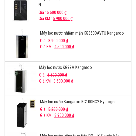
N
Giá :
6.600.000
₫
Giá KM :
5.900.000
₫
Máy lọc nước nhiễm mặn KG3500AVTU Kangaroo
Giá :
8.900.000
₫
Giá KM :
4.590.000
₫
Máy lọc nước KG99A Kangaroo
Giá :
6.500.000
₫
Giá KM :
3.600.000
₫
Máy lọc nước Kangaroo KG100HC2 Hydrogen
Giá :
5.200.000
₫
Giá KM :
3.900.000
₫
Máy lọc nước uống trực tiếp RO – Kiểu trên bàn