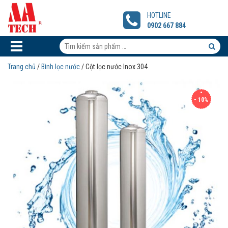
Cột
lọc
HOTLINE
nước
0902 667 884
Inox
304
Tìm
kiếm
Tìm
Trang chủ
/
Bình lọc nước
/ Cột lọc nước Inox 304
sản
kiếm
phẩm:
sản
- 10%
phẩm