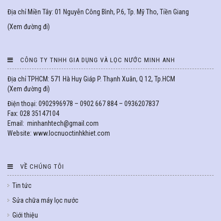
Địa chỉ Miền Tây: 01 Nguyễn Công Bình, P.6, Tp. Mỹ Tho, Tiền Giang
(
Xem đường đi
)
CÔNG TY TNHH GIA DỤNG VÀ LỌC NƯỚC MINH ANH
Địa chỉ TPHCM: 571 Hà Huy Giáp P. Thạnh Xuân, Q 12, Tp.HCM
(
Xem đường đi
)
Điện thoại: 0902996978 – 0902 667 884 – 0936207837
Fax: 028 35147104
Email: minhanhtech@gmail.com
Website: www.locnuoctinhkhiet.com
VỀ CHÚNG TÔI
Tin tức
Sửa chữa máy lọc nước
Giới thiệu