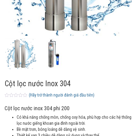
Cột lọc nước Inox 304
(Hãy trở thành người đánh giá đầu tiên)
0
5
0
o
Cột lọc nước inox 304 phi 200
u
t
Có khả năng chống mòn, chống oxy hóa, phù hợp cho các hệ thống
o
f
lọc nước giếng khoan gia đình ngoài trời.
b
Bề mặt trơn, bóng loáng dễ dàng vệ sinh.
a
Thiết kế van 3 chiều dễ dàng sử dụng và thay thế.
s