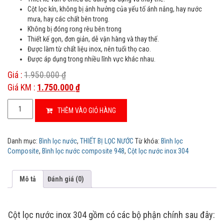
e
Cột lọc kín, không bị ảnh hưởng của yếu tố ánh nắng, hay nước
d
mưa, hay các chất bên trong.
o
n
Không bị đóng rong rêu bên trong
c
Thiết kế gọn, đơn giản, dễ vận hàng và thay thế.
u
s
Được làm từ chất liệu inox, nên tuổi thọ cao.
t
Được áp dụng trong nhiều lĩnh vực khác nhau.
o
m
Giá :
1.950.000
₫
e
r
Giá KM :
1.750.000
₫
r
a
Cột
t
THÊM VÀO GIỎ HÀNG
i
lọc
n
nước
g
s
Inox
Danh mục:
Bình lọc nước
,
THIẾT BỊ LỌC NƯỚC
Từ khóa:
Bình lọc
304
Composite
,
Bình lọc nước composite 948
,
Cột lọc nước inox 304
số
lượng
Mô tả
Đánh giá (0)
Cột lọc nước inox 304 gồm có các bộ phận chính sau đây: