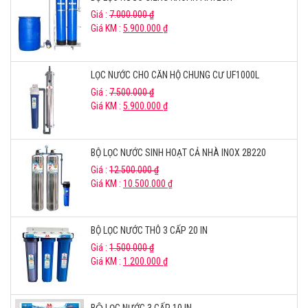
Giá :
7.000.000
₫
Giá KM :
5.900.000
₫
LỌC NƯỚC CHO CĂN HỘ CHUNG CƯ UF1000L
Giá :
7.500.000
₫
Giá KM :
5.900.000
₫
BỘ LỌC NƯỚC SINH HOẠT CẢ NHÀ INOX 2B220
Giá :
12.500.000
₫
Giá KM :
10.500.000
₫
BỘ LỌC NƯỚC THÔ 3 CẤP 20 IN
Giá :
1.500.000
₫
Giá KM :
1.200.000
₫