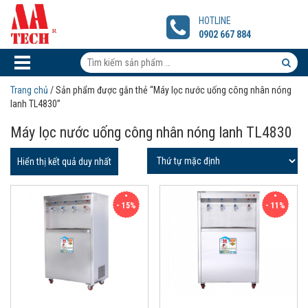
Máy
lọc
HOTLINE
nước
0902 667 884
nóng
lạnh
Tìm
inox
kiếm
Tìm
cho
Trang chủ
/ Sản phẩm được gắn thẻ “Máy lọc nước uống công nhân nóng
công
sản
kiếm
lanh TL4830”
nhân
phẩm:
sản
Máy lọc nước uống công nhân nóng lanh TL4830
phẩm
Hiển thị kết quả duy nhất
- 15%
- 11%