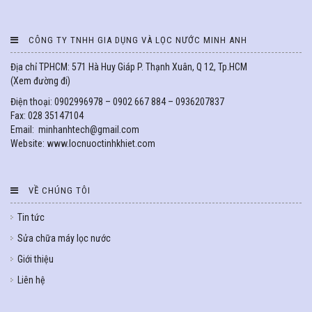
CÔNG TY TNHH GIA DỤNG VÀ LỌC NƯỚC MINH ANH
Địa chỉ TPHCM: 571 Hà Huy Giáp P. Thạnh Xuân, Q 12, Tp.HCM
(
Xem đường đi
)
Điện thoại: 0902996978 – 0902 667 884 – 0936207837
Fax: 028 35147104
Email: minhanhtech@gmail.com
Website: www.locnuoctinhkhiet.com
VỀ CHÚNG TÔI
Tin tức
Sửa chữa máy lọc nước
Giới thiệu
Liên hệ