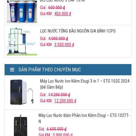
BỘ LỌC NƯỚC 3 CẤP 10 IN
Giá :
600.000
₫
Giá KM :
450.000
₫
LỌC NƯỚC TỔNG ĐẦU NGUỒN GIA ĐÌNH 1CPS
Giá :
4.000.000
₫
Giá KM :
3.500.000
₫
SẢN PHẨM THEO CHUYÊN MỤC
Máy Lọc Nước Ion Kiềm Etugi 3 in 1 – ETG 102G 2024
(Để Gầm Bếp)
Giá :
14.200.000
₫
Giá KM :
12.200.000
₫
Máy Lọc Nước Điện Phân Ion Kiềm Etugi – ETG 102TT-
N
Giá :
6.600.000
₫
Giá KM :
5.900.000
₫