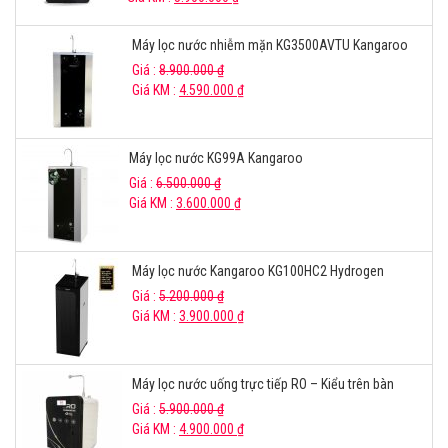
Máy lọc nước nhiễm mặn KG3500AVTU Kangaroo
Giá :
8.900.000
₫
Giá KM :
4.590.000
₫
Máy lọc nước KG99A Kangaroo
Giá :
6.500.000
₫
Giá KM :
3.600.000
₫
Máy lọc nước Kangaroo KG100HC2 Hydrogen
Giá :
5.200.000
₫
Giá KM :
3.900.000
₫
Máy lọc nước uống trực tiếp RO – Kiểu trên bàn
Giá :
5.900.000
₫
Giá KM :
4.900.000
₫