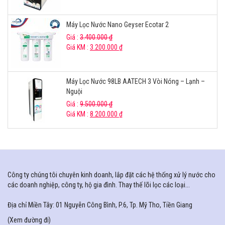
Máy Lọc Nước Nano Geyser Ecotar 2
Giá :
3.400.000
₫
Giá KM :
3.200.000
₫
Máy Lọc Nước 98LB AATECH 3 Vòi Nóng – Lạnh –
Nguội
Giá :
9.500.000
₫
Giá KM :
8.200.000
₫
Công ty chúng tôi chuyên kinh doanh, lắp đặt các hệ thống xử lý nước cho
các doanh nghiệp, công ty, hộ gia đình. Thay thế lõi lọc các loại...
Địa chỉ Miền Tây: 01 Nguyễn Công Bình, P.6, Tp. Mỹ Tho, Tiền Giang
(
Xem đường đi
)