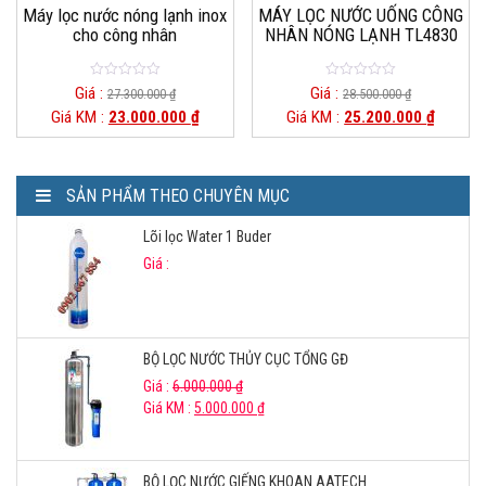
Máy lọc nước nóng lạnh inox
MÁY LỌC NƯỚC UỐNG CÔNG
cho công nhân
NHÂN NÓNG LẠNH TL4830
0
0
Giá :
Giá :
27.300.000
₫
28.500.000
₫
o
o
Giá KM :
23.000.000
₫
Giá KM :
25.200.000
₫
u
u
t
t
o
o
f
f
5
5
SẢN PHẨM THEO CHUYÊN MỤC
Lõi lọc Water 1 Buder
Giá :
BỘ LỌC NƯỚC THỦY CỤC TỔNG GĐ
Giá :
6.000.000
₫
Giá KM :
5.000.000
₫
BỘ LỌC NƯỚC GIẾNG KHOAN AATECH