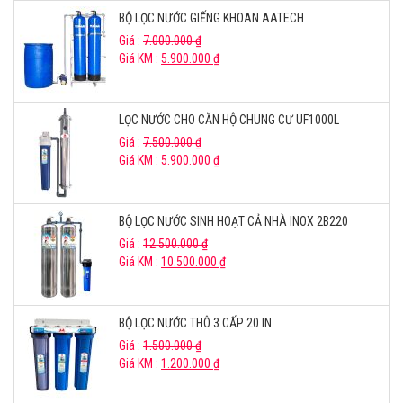
BỘ LỌC NƯỚC GIẾNG KHOAN AATECH
Giá :
7.000.000
₫
Giá KM :
5.900.000
₫
LỌC NƯỚC CHO CĂN HỘ CHUNG CƯ UF1000L
Giá :
7.500.000
₫
Giá KM :
5.900.000
₫
BỘ LỌC NƯỚC SINH HOẠT CẢ NHÀ INOX 2B220
Giá :
12.500.000
₫
Giá KM :
10.500.000
₫
BỘ LỌC NƯỚC THÔ 3 CẤP 20 IN
Giá :
1.500.000
₫
Giá KM :
1.200.000
₫