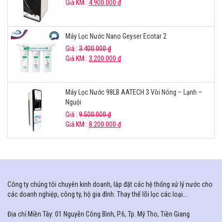
Giá KM :
4.900.000
₫
Máy Lọc Nước Nano Geyser Ecotar 2
Giá :
3.400.000
₫
Giá KM :
3.200.000
₫
Máy Lọc Nước 98LB AATECH 3 Vòi Nóng – Lạnh –
Nguội
Giá :
9.500.000
₫
Giá KM :
8.200.000
₫
Công ty chúng tôi chuyên kinh doanh, lắp đặt các hệ thống xử lý nước cho
các doanh nghiệp, công ty, hộ gia đình. Thay thế lõi lọc các loại...
Địa chỉ Miền Tây: 01 Nguyễn Công Bình, P.6, Tp. Mỹ Tho, Tiền Giang