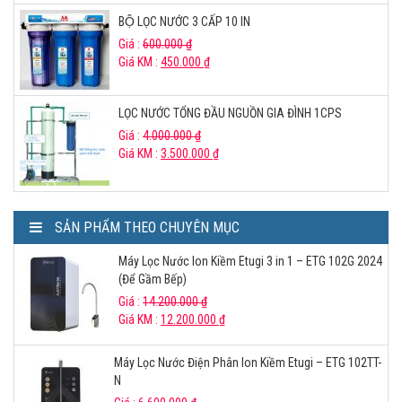
BỘ LỌC NƯỚC 3 CẤP 10 IN
Giá :
600.000
₫
Giá KM :
450.000
₫
LỌC NƯỚC TỔNG ĐẦU NGUỒN GIA ĐÌNH 1CPS
Giá :
4.000.000
₫
Giá KM :
3.500.000
₫
SẢN PHẨM THEO CHUYÊN MỤC
Máy Lọc Nước Ion Kiềm Etugi 3 in 1 – ETG 102G 2024
(Để Gầm Bếp)
Giá :
14.200.000
₫
Giá KM :
12.200.000
₫
Máy Lọc Nước Điện Phân Ion Kiềm Etugi – ETG 102TT-
N