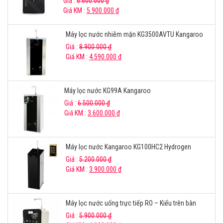
Giá :
6.600.000
₫
Giá KM :
5.900.000
₫
Máy lọc nước nhiễm mặn KG3500AVTU Kangaroo
Giá :
8.900.000
₫
Giá KM :
4.590.000
₫
Máy lọc nước KG99A Kangaroo
Giá :
6.500.000
₫
Giá KM :
3.600.000
₫
Máy lọc nước Kangaroo KG100HC2 Hydrogen
Giá :
5.200.000
₫
Giá KM :
3.900.000
₫
Máy lọc nước uống trực tiếp RO – Kiểu trên bàn
Giá :
5.900.000
₫