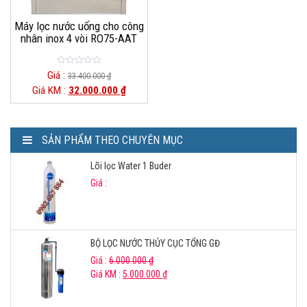
Máy lọc nước uống cho công
nhân inox 4 vòi RO75-AAT
0
Giá :
33.400.000
₫
o
Giá KM :
32.000.000
₫
u
t
o
f
5
SẢN PHẨM THEO CHUYÊN MỤC
Lõi lọc Water 1 Buder
Giá :
BỘ LỌC NƯỚC THỦY CỤC TỔNG GĐ
Giá :
6.000.000
₫
Giá KM :
5.000.000
₫