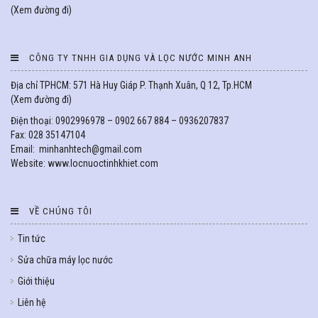
(
Xem đường đi
)
CÔNG TY TNHH GIA DỤNG VÀ LỌC NƯỚC MINH ANH
Địa chỉ TPHCM: 571 Hà Huy Giáp P. Thạnh Xuân, Q 12, Tp.HCM
(
Xem đường đi
)
Điện thoại: 0902996978 – 0902 667 884 – 0936207837
Fax: 028 35147104
Email: minhanhtech@gmail.com
Website: www.locnuoctinhkhiet.com
VỀ CHÚNG TÔI
Tin tức
Sửa chữa máy lọc nước
Giới thiệu
Liên hệ