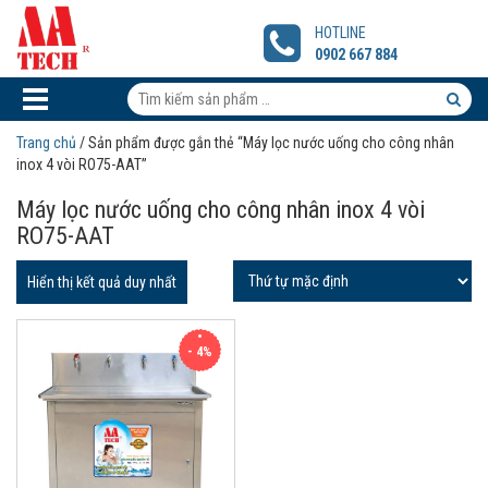
Máy
lọc
HOTLINE
nước
0902 667 884
uống
cho
Tìm
công
kiếm
Tìm
nhân
Trang chủ
/ Sản phẩm được gắn thẻ “Máy lọc nước uống cho công nhân
inox
sản
kiếm
inox 4 vòi RO75-AAT”
4
phẩm:
sản
vòi
Máy lọc nước uống cho công nhân inox 4 vòi
RO75-
phẩm
RO75-AAT
AAT
Hiển thị kết quả duy nhất
- 4%