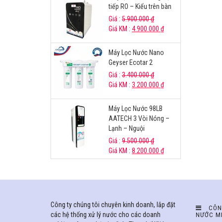
tiếp RO – Kiểu trên bàn
Giá :
5.900.000
₫
Giá KM :
4.900.000
₫
Máy Lọc Nước Nano
Geyser Ecotar 2
Giá :
3.400.000
₫
Giá KM :
3.200.000
₫
Máy Lọc Nước 98LB
AATECH 3 Vòi Nóng –
Lạnh – Nguội
Giá :
9.500.000
₫
Giá KM :
8.200.000
₫
Công ty chúng tôi chuyên kinh doanh, lắp đặt
CÔN
các hệ thống xử lý nước cho các doanh
NƯỚC M