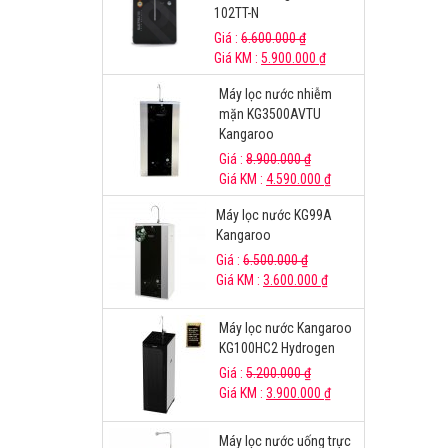
102TT-N
Giá :
6.600.000
₫
Giá KM :
5.900.000
₫
Máy lọc nước nhiễm
mặn KG3500AVTU
Kangaroo
Giá :
8.900.000
₫
Giá KM :
4.590.000
₫
Máy lọc nước KG99A
Kangaroo
Giá :
6.500.000
₫
Giá KM :
3.600.000
₫
Máy lọc nước Kangaroo
KG100HC2 Hydrogen
Giá :
5.200.000
₫
Giá KM :
3.900.000
₫
Máy lọc nước uống trực