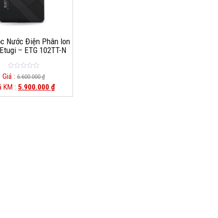
c Nước Điện Phân Ion
Etugi – ETG 102TT-N
0
Giá :
6.600.000
₫
o
á KM :
5.900.000
₫
u
t
o
f
5