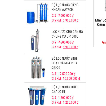
BỘ LỌC NƯỚC GIẾNG
KHOAN AATECH
Giá :
7.000.000
₫
Máy Lọ
Giá KM :
5.900.000
₫
Kiềm 
LỌC NƯỚC CHO CĂN HỘ
CHUNG CƯ UF1000L
Gi
Giá :
7.500.000
₫
Giá KM :
5.900.000
₫
BỘ LỌC NƯỚC SINH
HOẠT CẢ NHÀ INOX
2B220
Giá :
12.500.000
₫
Giá KM :
10.500.000
₫
BỘ LỌC NƯỚC THÔ 3
CẤP 20 IN
Giá :
1.500.000
₫
Giá KM :
1.200.000
₫