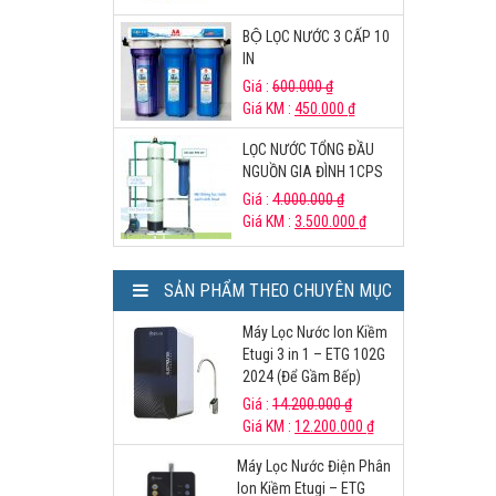
BỘ LỌC NƯỚC 3 CẤP 10
IN
Giá :
600.000
₫
Giá KM :
450.000
₫
LỌC NƯỚC TỔNG ĐẦU
NGUỒN GIA ĐÌNH 1CPS
Giá :
4.000.000
₫
Giá KM :
3.500.000
₫
SẢN PHẨM THEO CHUYÊN MỤC
Máy Lọc Nước Ion Kiềm
Etugi 3 in 1 – ETG 102G
2024 (Để Gầm Bếp)
Giá :
14.200.000
₫
Giá KM :
12.200.000
₫
Máy Lọc Nước Điện Phân
Ion Kiềm Etugi – ETG