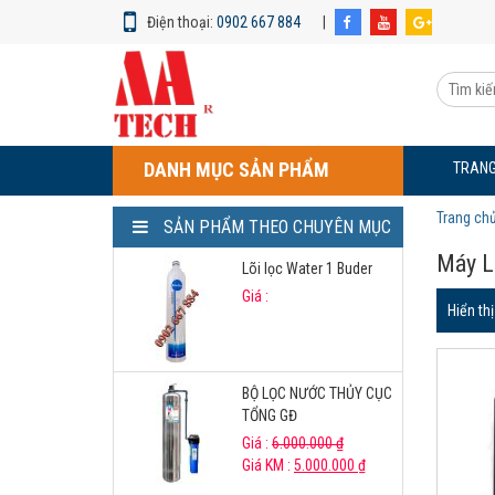
Điện thoại:
0902 667 884
|
Máy
Lọc
Tìm
Nước
kiếm
Điện
sản
Phân
phẩm:
Ion
DANH MỤC SẢN PHẨM
TRANG
Kiềm
Etugi
Trang ch
–
SẢN PHẨM THEO CHUYÊN MỤC
ETG
Máy L
102TT-
Lõi lọc Water 1 Buder
N
Giá :
Hiển th
BỘ LỌC NƯỚC THỦY CỤC
TỔNG GĐ
Giá :
6.000.000
₫
Giá KM :
5.000.000
₫