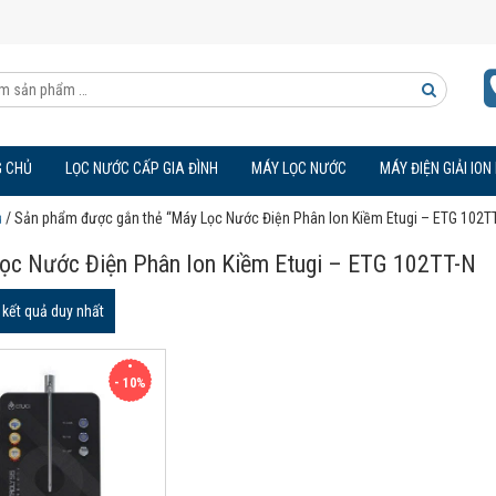
Tìm
kiếm
 CHỦ
LỌC NƯỚC CẤP GIA ĐÌNH
MÁY LỌC NƯỚC
MÁY ĐIỆN GIẢI ION
sản
ủ
/ Sản phẩm được gắn thẻ “Máy Lọc Nước Điện Phân Ion Kiềm Etugi – ETG 102TT
phẩm
ọc Nước Điện Phân Ion Kiềm Etugi – ETG 102TT-N
ị kết quả duy nhất
- 10%