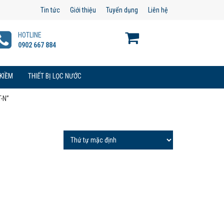
Tin tức
Giới thiệu
Tuyển dụng
Liên hệ
HOTLINE
0902 667 884
 KIỀM
THIẾT BỊ LỌC NƯỚC
-N”