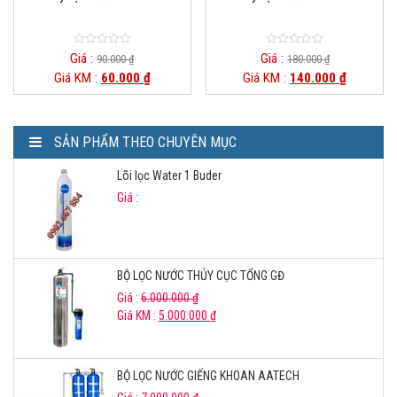
0
0
Giá :
Giá :
90.000
₫
180.000
₫
o
o
Giá KM :
60.000
₫
Giá KM :
140.000
₫
u
u
t
t
o
o
f
f
5
5
SẢN PHẨM THEO CHUYÊN MỤC
Lõi lọc Water 1 Buder
Giá :
BỘ LỌC NƯỚC THỦY CỤC TỔNG GĐ
Giá :
6.000.000
₫
Giá KM :
5.000.000
₫
BỘ LỌC NƯỚC GIẾNG KHOAN AATECH