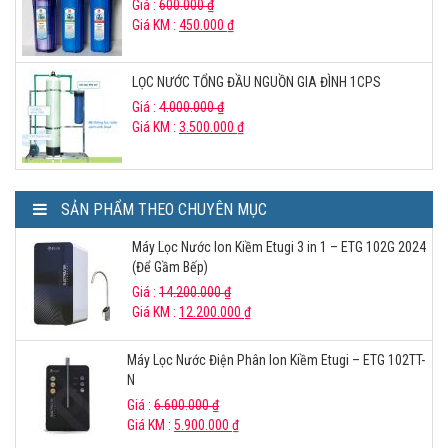
Giá :
600.000
₫
Giá KM :
450.000
₫
LỌC NƯỚC TỔNG ĐẦU NGUỒN GIA ĐÌNH 1CPS
Giá :
4.000.000
₫
Giá KM :
3.500.000
₫
SẢN PHẨM THEO CHUYÊN MỤC
Máy Lọc Nước Ion Kiềm Etugi 3 in 1 – ETG 102G 2024
(Để Gầm Bếp)
Giá :
14.200.000
₫
Giá KM :
12.200.000
₫
Máy Lọc Nước Điện Phân Ion Kiềm Etugi – ETG 102TT-
N
Giá :
6.600.000
₫
Giá KM :
5.900.000
₫