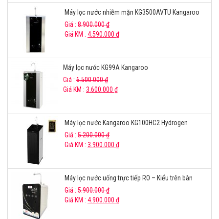
Máy lọc nước nhiễm mặn KG3500AVTU Kangaroo
Giá :
8.900.000
₫
Giá KM :
4.590.000
₫
Máy lọc nước KG99A Kangaroo
Giá :
6.500.000
₫
Giá KM :
3.600.000
₫
Máy lọc nước Kangaroo KG100HC2 Hydrogen
Giá :
5.200.000
₫
Giá KM :
3.900.000
₫
Máy lọc nước uống trực tiếp RO – Kiểu trên bàn
Giá :
5.900.000
₫
Giá KM :
4.900.000
₫