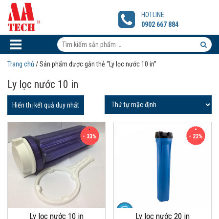
Ly
lọc
HOTLINE
nước
0902 667 884
10
in
Tìm
kiếm
Tìm
Trang chủ
/ Sản phẩm được gắn thẻ “Ly lọc nước 10 in”
sản
kiếm
Ly lọc nước 10 in
phẩm:
sản
phẩm
Hiển thị kết quả duy nhất
- 33%
- 22%
Ly lọc nước 10 in
Ly lọc nước 20 in