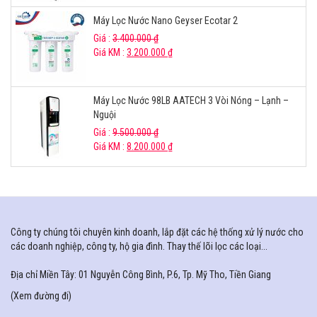
Máy Lọc Nước Nano Geyser Ecotar 2
Giá :
3.400.000
₫
Giá KM :
3.200.000
₫
Máy Lọc Nước 98LB AATECH 3 Vòi Nóng – Lạnh –
Nguội
Giá :
9.500.000
₫
Giá KM :
8.200.000
₫
Công ty chúng tôi chuyên kinh doanh, lắp đặt các hệ thống xử lý nước cho
các doanh nghiệp, công ty, hộ gia đình. Thay thế lõi lọc các loại...
Địa chỉ Miền Tây: 01 Nguyễn Công Bình, P.6, Tp. Mỹ Tho, Tiền Giang
(
Xem đường đi
)