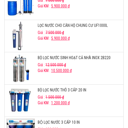
Giá :
7.000.000
₫
Giá KM :
5.900.000
₫
LỌC NƯỚC CHO CĂN HỘ CHUNG CƯ UF1000L
Giá :
7.500.000
₫
Giá KM :
5.900.000
₫
BỘ LỌC NƯỚC SINH HOẠT CẢ NHÀ INOX 2B220
Giá :
12.500.000
₫
Giá KM :
10.500.000
₫
BỘ LỌC NƯỚC THÔ 3 CẤP 20 IN
Giá :
1.500.000
₫
Giá KM :
1.200.000
₫
BỘ LỌC NƯỚC 3 CẤP 10 IN