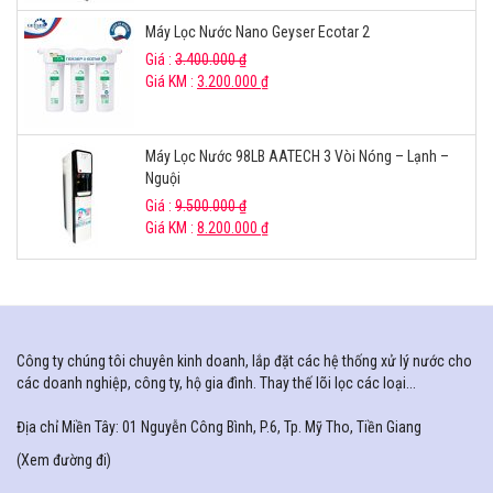
Máy Lọc Nước Nano Geyser Ecotar 2
Giá :
3.400.000
₫
Giá KM :
3.200.000
₫
Máy Lọc Nước 98LB AATECH 3 Vòi Nóng – Lạnh –
Nguội
Giá :
9.500.000
₫
Giá KM :
8.200.000
₫
Công ty chúng tôi chuyên kinh doanh, lắp đặt các hệ thống xử lý nước cho
các doanh nghiệp, công ty, hộ gia đình. Thay thế lõi lọc các loại...
Địa chỉ Miền Tây: 01 Nguyễn Công Bình, P.6, Tp. Mỹ Tho, Tiền Giang
(
Xem đường đi
)