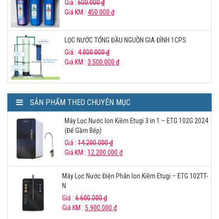
Giá :
600.000
₫
Giá KM :
450.000
₫
LỌC NƯỚC TỔNG ĐẦU NGUỒN GIA ĐÌNH 1CPS
Giá :
4.000.000
₫
Giá KM :
3.500.000
₫
SẢN PHẨM THEO CHUYÊN MỤC
Máy Lọc Nước Ion Kiềm Etugi 3 in 1 – ETG 102G 2024
(Để Gầm Bếp)
Giá :
14.200.000
₫
Giá KM :
12.200.000
₫
Máy Lọc Nước Điện Phân Ion Kiềm Etugi – ETG 102TT-
N
Giá :
6.600.000
₫
Giá KM :
5.900.000
₫