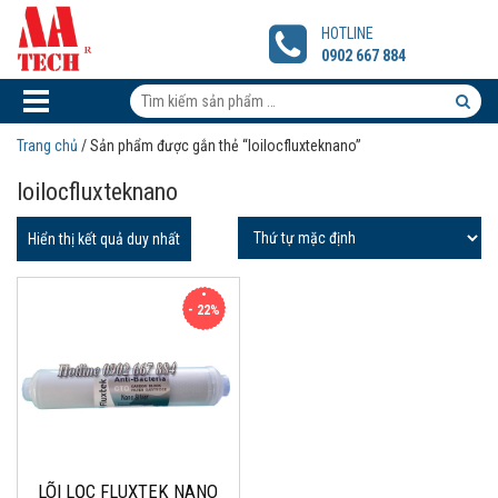
LÕI
LỌC
HOTLINE
FLUXTEK
0902 667 884
NANO
SILVER
Tìm
kiếm
Tìm
Trang chủ
/ Sản phẩm được gắn thẻ “loilocfluxteknano”
sản
kiếm
loilocfluxteknano
phẩm:
sản
phẩm
Hiển thị kết quả duy nhất
- 22%
LÕI LỌC FLUXTEK NANO