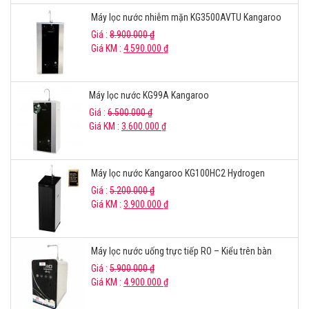
Máy lọc nước nhiễm mặn KG3500AVTU Kangaroo
Giá :
8.900.000
₫
Giá KM :
4.590.000
₫
Máy lọc nước KG99A Kangaroo
Giá :
6.500.000
₫
Giá KM :
3.600.000
₫
Máy lọc nước Kangaroo KG100HC2 Hydrogen
Giá :
5.200.000
₫
Giá KM :
3.900.000
₫
Máy lọc nước uống trực tiếp RO – Kiểu trên bàn
Giá :
5.900.000
₫
Giá KM :
4.900.000
₫