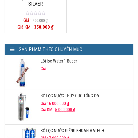
SILVER
0
Giá :
450.000
₫
o
Giá KM :
350.000
₫
u
t
o
f
5
SẢN PHẨM THEO CHUYÊN MỤC
Lõi lọc Water 1 Buder
Giá :
BỘ LỌC NƯỚC THỦY CỤC TỔNG GĐ
Giá :
6.000.000
₫
Giá KM :
5.000.000
₫
BỘ LỌC NƯỚC GIẾNG KHOAN AATECH