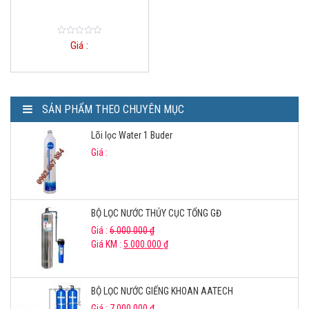
0
Giá :
o
u
t
o
f
5
SẢN PHẨM THEO CHUYÊN MỤC
Lõi lọc Water 1 Buder
Giá :
BỘ LỌC NƯỚC THỦY CỤC TỔNG GĐ
Giá :
6.000.000
₫
Giá KM :
5.000.000
₫
BỘ LỌC NƯỚC GIẾNG KHOAN AATECH
Giá :
7.000.000
₫