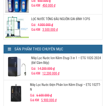
Giá :
600.000
₫
Giá KM :
450.000
₫
LỌC NƯỚC TỔNG ĐẦU NGUỒN GIA ĐÌNH 1CPS
Giá :
4.000.000
₫
Giá KM :
3.500.000
₫
SẢN PHẨM THEO CHUYÊN MỤC
Máy Lọc Nước Ion Kiềm Etugi 3 in 1 – ETG 102G 2024
(Để Gầm Bếp)
Giá :
14.200.000
₫
Giá KM :
12.200.000
₫
Máy Lọc Nước Điện Phân Ion Kiềm Etugi – ETG 102TT-
N
Giá :
6.600.000
₫
Giá KM :
5.900.000
₫