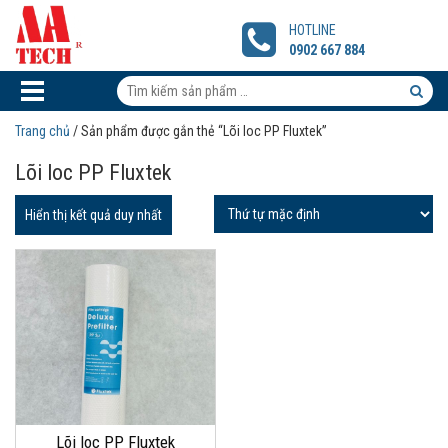
Lõi
loc
HOTLINE
PP
0902 667 884
Fluxtek
Tìm
kiếm
Tìm
Trang chủ
/ Sản phẩm được gắn thẻ “Lõi loc PP Fluxtek”
sản
kiếm
Lõi loc PP Fluxtek
phẩm:
sản
phẩm
Hiển thị kết quả duy nhất
Lõi loc PP Fluxtek