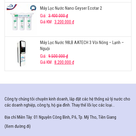
Máy Lọc Nước Nano Geyser Ecotar 2
Giá :
3.400.000
₫
Giá KM :
3.200.000
₫
Máy Lọc Nước 98LB AATECH 3 Vòi Nóng – Lạnh –
Nguội
Giá :
9.500.000
₫
Giá KM :
8.200.000
₫
Công ty chúng tôi chuyên kinh doanh, lắp đặt các hệ thống xử lý nước cho
các doanh nghiệp, công ty, hộ gia đình. Thay thế lõi lọc các loại...
Địa chỉ Miền Tây: 01 Nguyễn Công Bình, P.6, Tp. Mỹ Tho, Tiền Giang
(
Xem đường đi
)