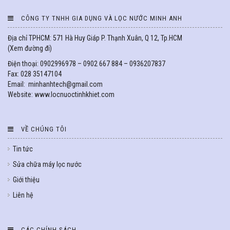
CÔNG TY TNHH GIA DỤNG VÀ LỌC NƯỚC MINH ANH
Địa chỉ TPHCM: 571 Hà Huy Giáp P. Thạnh Xuân, Q 12, Tp.HCM
(
Xem đường đi
)
Điện thoại: 0902996978 – 0902 667 884 – 0936207837
Fax: 028 35147104
Email: minhanhtech@gmail.com
Website: www.locnuoctinhkhiet.com
VỀ CHÚNG TÔI
Tin tức
Sửa chữa máy lọc nước
Giới thiệu
Liên hệ
CÁC CHÍNH SÁCH