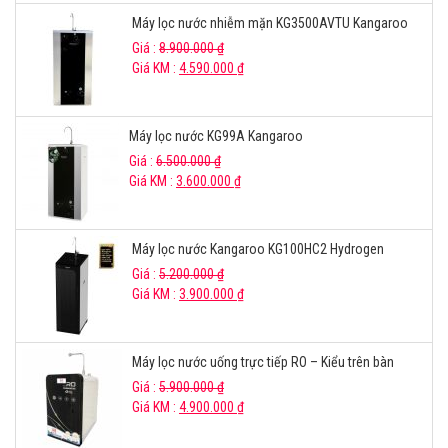
Máy lọc nước nhiễm mặn KG3500AVTU Kangaroo
Giá :
8.900.000
₫
Giá KM :
4.590.000
₫
Máy lọc nước KG99A Kangaroo
Giá :
6.500.000
₫
Giá KM :
3.600.000
₫
Máy lọc nước Kangaroo KG100HC2 Hydrogen
Giá :
5.200.000
₫
Giá KM :
3.900.000
₫
Máy lọc nước uống trực tiếp RO – Kiểu trên bàn
Giá :
5.900.000
₫
Giá KM :
4.900.000
₫