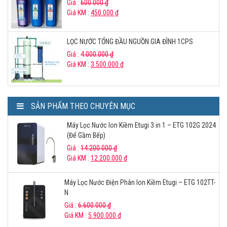
Giá :
600.000
₫
Giá KM :
450.000
₫
LỌC NƯỚC TỔNG ĐẦU NGUỒN GIA ĐÌNH 1CPS
Giá :
4.000.000
₫
Giá KM :
3.500.000
₫
SẢN PHẨM THEO CHUYÊN MỤC
Máy Lọc Nước Ion Kiềm Etugi 3 in 1 – ETG 102G 2024
(Để Gầm Bếp)
Giá :
14.200.000
₫
Giá KM :
12.200.000
₫
Máy Lọc Nước Điện Phân Ion Kiềm Etugi – ETG 102TT-
N
Giá :
6.600.000
₫
Giá KM :
5.900.000
₫