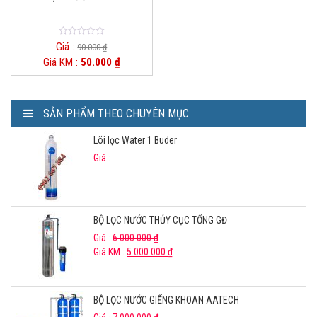
0
Giá :
90.000
₫
o
Giá KM :
50.000
₫
u
t
o
f
5
SẢN PHẨM THEO CHUYÊN MỤC
Lõi lọc Water 1 Buder
Giá :
BỘ LỌC NƯỚC THỦY CỤC TỔNG GĐ
Giá :
6.000.000
₫
Giá KM :
5.000.000
₫
BỘ LỌC NƯỚC GIẾNG KHOAN AATECH