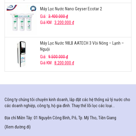
Máy Lọc Nước Nano Geyser Ecotar 2
Giá :
3.400.000
₫
Giá KM :
3.200.000
₫
Máy Lọc Nước 98LB AATECH 3 Vòi Nóng – Lạnh –
Nguội
Giá :
9.500.000
₫
Giá KM :
8.200.000
₫
Công ty chúng tôi chuyên kinh doanh, lắp đặt các hệ thống xử lý nước cho
các doanh nghiệp, công ty, hộ gia đình. Thay thế lõi lọc các loại...
Địa chỉ Miền Tây: 01 Nguyễn Công Bình, P.6, Tp. Mỹ Tho, Tiền Giang
(
Xem đường đi
)