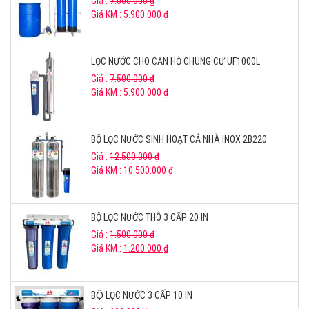
Giá :
7.000.000
₫
Giá KM :
5.900.000
₫
LỌC NƯỚC CHO CĂN HỘ CHUNG CƯ UF1000L
Giá :
7.500.000
₫
Giá KM :
5.900.000
₫
BỘ LỌC NƯỚC SINH HOẠT CẢ NHÀ INOX 2B220
Giá :
12.500.000
₫
Giá KM :
10.500.000
₫
BỘ LỌC NƯỚC THÔ 3 CẤP 20 IN
Giá :
1.500.000
₫
Giá KM :
1.200.000
₫
BỘ LỌC NƯỚC 3 CẤP 10 IN