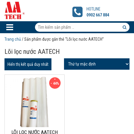
LÕI
LỌC
HOTLINE
NƯỚC
0902 667 884
AATECH
Tìm
kiếm
Tìm
Trang chủ
/ Sản phẩm được gắn thẻ “Lõi lọc nước AATECH”
sản
kiếm
Lõi lọc nước AATECH
phẩm:
sản
phẩm
Hiển thị kết quả duy nhất
- 44%
LÕI LỌC NƯỚC AATECH