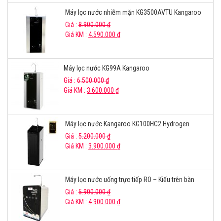
Máy lọc nước nhiễm mặn KG3500AVTU Kangaroo
Giá :
8.900.000
₫
Giá KM :
4.590.000
₫
Máy lọc nước KG99A Kangaroo
Giá :
6.500.000
₫
Giá KM :
3.600.000
₫
Máy lọc nước Kangaroo KG100HC2 Hydrogen
Giá :
5.200.000
₫
Giá KM :
3.900.000
₫
Máy lọc nước uống trực tiếp RO – Kiểu trên bàn
Giá :
5.900.000
₫
Giá KM :
4.900.000
₫