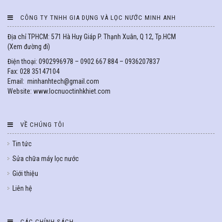
CÔNG TY TNHH GIA DỤNG VÀ LỌC NƯỚC MINH ANH
Địa chỉ TPHCM: 571 Hà Huy Giáp P. Thạnh Xuân, Q 12, Tp.HCM
(
Xem đường đi
)
Điện thoại: 0902996978 – 0902 667 884 – 0936207837
Fax: 028 35147104
Email: minhanhtech@gmail.com
Website: www.locnuoctinhkhiet.com
VỀ CHÚNG TÔI
Tin tức
Sửa chữa máy lọc nước
Giới thiệu
Liên hệ
CÁC CHÍNH SÁCH