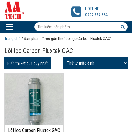
Lõi
lọc
HOTLINE
Carbon
0902 667 884
Fluxtek
GAC
Tìm
kiếm
Tìm
Trang chủ
/ Sản phẩm được gắn thẻ “Lõi lọc Carbon Fluxtek GAC”
sản
kiếm
Lõi lọc Carbon Fluxtek GAC
phẩm:
sản
phẩm
Hiển thị kết quả duy nhất
Lõi lọc Carbon Fluxtek GAC