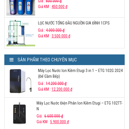
Giá :
600.000
₫
Giá KM :
450.000
₫
LỌC NƯỚC TỔNG ĐẦU NGUỒN GIA ĐÌNH 1CPS
Giá :
4.000.000
₫
Giá KM :
3.500.000
₫
SẢN PHẨM THEO CHUYÊN MỤC
Máy Lọc Nước Ion Kiềm Etugi 3 in 1 – ETG 102G 2024
(Để Gầm Bếp)
Giá :
14.200.000
₫
Giá KM :
12.200.000
₫
Máy Lọc Nước Điện Phân Ion Kiềm Etugi – ETG 102TT-
N
Giá :
6.600.000
₫
Giá KM :
5.900.000
₫