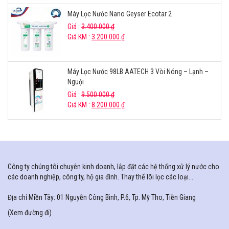
Máy Lọc Nước Nano Geyser Ecotar 2
Giá :
3.400.000
₫
Giá KM :
3.200.000
₫
Máy Lọc Nước 98LB AATECH 3 Vòi Nóng – Lạnh –
Nguội
Giá :
9.500.000
₫
Giá KM :
8.200.000
₫
Công ty chúng tôi chuyên kinh doanh, lắp đặt các hệ thống xử lý nước cho
các doanh nghiệp, công ty, hộ gia đình. Thay thế lõi lọc các loại...
Địa chỉ Miền Tây: 01 Nguyễn Công Bình, P.6, Tp. Mỹ Tho, Tiền Giang
(
Xem đường đi
)