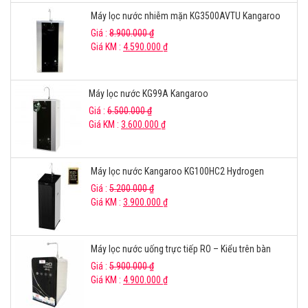
Máy lọc nước nhiễm mặn KG3500AVTU Kangaroo
Giá :
8.900.000
₫
Giá KM :
4.590.000
₫
Máy lọc nước KG99A Kangaroo
Giá :
6.500.000
₫
Giá KM :
3.600.000
₫
Máy lọc nước Kangaroo KG100HC2 Hydrogen
Giá :
5.200.000
₫
Giá KM :
3.900.000
₫
Máy lọc nước uống trực tiếp RO – Kiểu trên bàn
Giá :
5.900.000
₫
Giá KM :
4.900.000
₫