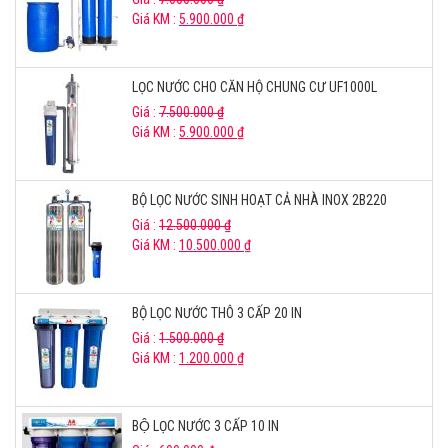
Giá KM :
5.900.000
₫
LỌC NƯỚC CHO CĂN HỘ CHUNG CƯ UF1000L
Giá :
7.500.000
₫
Giá KM :
5.900.000
₫
BỘ LỌC NƯỚC SINH HOẠT CẢ NHÀ INOX 2B220
Giá :
12.500.000
₫
Giá KM :
10.500.000
₫
BỘ LỌC NƯỚC THÔ 3 CẤP 20 IN
Giá :
1.500.000
₫
Giá KM :
1.200.000
₫
BỘ LỌC NƯỚC 3 CẤP 10 IN