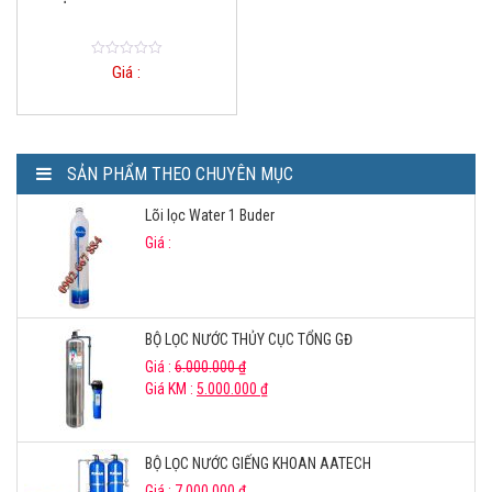
0
Giá :
o
u
t
o
f
5
SẢN PHẨM THEO CHUYÊN MỤC
Lõi lọc Water 1 Buder
Giá :
BỘ LỌC NƯỚC THỦY CỤC TỔNG GĐ
Giá :
6.000.000
₫
Giá KM :
5.000.000
₫
BỘ LỌC NƯỚC GIẾNG KHOAN AATECH
Giá :
7.000.000
₫