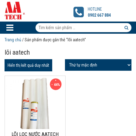
LÕI
LỌC
HOTLINE
NƯỚC
0902 667 884
AATECH
Tìm
kiếm
Tìm
Trang chủ
/ Sản phẩm được gắn thẻ “lõi aatech”
sản
kiếm
lõi aatech
phẩm:
sản
phẩm
Hiển thị kết quả duy nhất
- 44%
LÕI LỌC NƯỚC AATECH