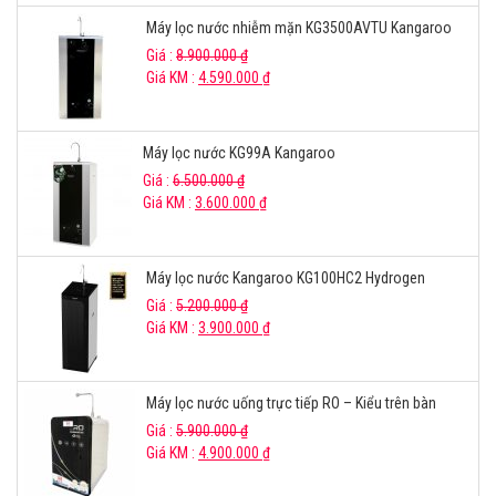
Máy lọc nước nhiễm mặn KG3500AVTU Kangaroo
Giá :
8.900.000
₫
Giá KM :
4.590.000
₫
Máy lọc nước KG99A Kangaroo
Giá :
6.500.000
₫
Giá KM :
3.600.000
₫
Máy lọc nước Kangaroo KG100HC2 Hydrogen
Giá :
5.200.000
₫
Giá KM :
3.900.000
₫
Máy lọc nước uống trực tiếp RO – Kiểu trên bàn
Giá :
5.900.000
₫
Giá KM :
4.900.000
₫