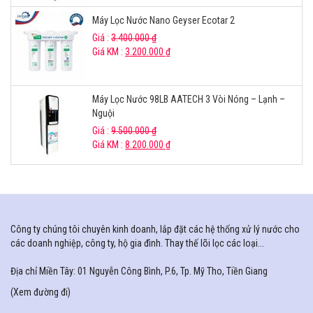
Máy Lọc Nước Nano Geyser Ecotar 2
Giá :
3.400.000
₫
Giá KM :
3.200.000
₫
Máy Lọc Nước 98LB AATECH 3 Vòi Nóng – Lạnh –
Nguội
Giá :
9.500.000
₫
Giá KM :
8.200.000
₫
Công ty chúng tôi chuyên kinh doanh, lắp đặt các hệ thống xử lý nước cho
các doanh nghiệp, công ty, hộ gia đình. Thay thế lõi lọc các loại...
Địa chỉ Miền Tây: 01 Nguyễn Công Bình, P.6, Tp. Mỹ Tho, Tiền Giang
(
Xem đường đi
)