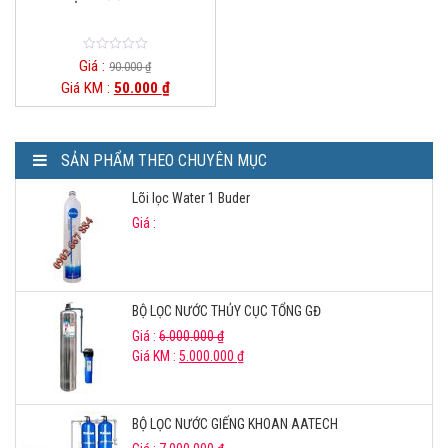
0
Giá :
90.000
₫
o
Giá KM :
50.000
₫
u
t
o
f
5
SẢN PHẨM THEO CHUYÊN MỤC
Lõi lọc Water 1 Buder
Giá :
BỘ LỌC NƯỚC THỦY CỤC TỔNG GĐ
Giá :
6.000.000
₫
Giá KM :
5.000.000
₫
BỘ LỌC NƯỚC GIẾNG KHOAN AATECH