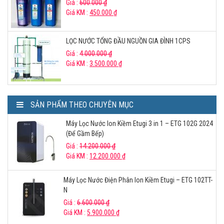
Giá :
600.000
₫
Giá KM :
450.000
₫
LỌC NƯỚC TỔNG ĐẦU NGUỒN GIA ĐÌNH 1CPS
Giá :
4.000.000
₫
Giá KM :
3.500.000
₫
SẢN PHẨM THEO CHUYÊN MỤC
Máy Lọc Nước Ion Kiềm Etugi 3 in 1 – ETG 102G 2024
(Để Gầm Bếp)
Giá :
14.200.000
₫
Giá KM :
12.200.000
₫
Máy Lọc Nước Điện Phân Ion Kiềm Etugi – ETG 102TT-
N
Giá :
6.600.000
₫
Giá KM :
5.900.000
₫