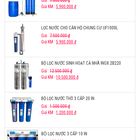
Giá :
7.000.000
₫
Giá KM :
5.900.000
₫
LỌC NƯỚC CHO CĂN HỘ CHUNG CƯ UF1000L
Giá :
7.500.000
₫
Giá KM :
5.900.000
₫
BỘ LỌC NƯỚC SINH HOẠT CẢ NHÀ INOX 2B220
Giá :
12.500.000
₫
Giá KM :
10.500.000
₫
BỘ LỌC NƯỚC THÔ 3 CẤP 20 IN
Giá :
1.500.000
₫
Giá KM :
1.200.000
₫
BỘ LỌC NƯỚC 3 CẤP 10 IN