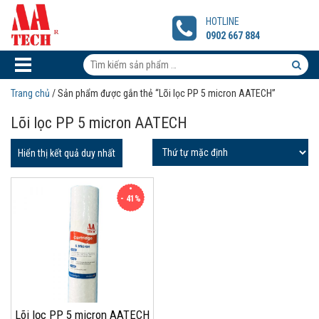
Lõi
lọc
HOTLINE
PP
0902 667 884
5
micron
Tìm
AATECH
kiếm
Tìm
Trang chủ
/ Sản phẩm được gắn thẻ “Lõi lọc PP 5 micron AATECH”
sản
kiếm
Lõi lọc PP 5 micron AATECH
phẩm:
sản
phẩm
Hiển thị kết quả duy nhất
- 41%
Lõi lọc PP 5 micron AATECH