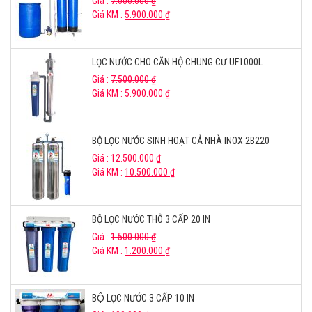
Giá :
7.000.000
₫
Giá KM :
5.900.000
₫
LỌC NƯỚC CHO CĂN HỘ CHUNG CƯ UF1000L
Giá :
7.500.000
₫
Giá KM :
5.900.000
₫
BỘ LỌC NƯỚC SINH HOẠT CẢ NHÀ INOX 2B220
Giá :
12.500.000
₫
Giá KM :
10.500.000
₫
BỘ LỌC NƯỚC THÔ 3 CẤP 20 IN
Giá :
1.500.000
₫
Giá KM :
1.200.000
₫
BỘ LỌC NƯỚC 3 CẤP 10 IN