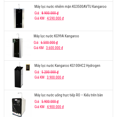
Máy lọc nước nhiễm mặn KG3500AVTU Kangaroo
Giá :
8.900.000
₫
Giá KM :
4.590.000
₫
Máy lọc nước KG99A Kangaroo
Giá :
6.500.000
₫
Giá KM :
3.600.000
₫
Máy lọc nước Kangaroo KG100HC2 Hydrogen
Giá :
5.200.000
₫
Giá KM :
3.900.000
₫
Máy lọc nước uống trực tiếp RO – Kiểu trên bàn
Giá :
5.900.000
₫
Giá KM :
4.900.000
₫