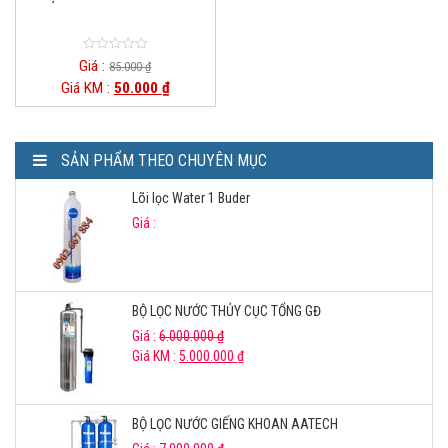
0
Giá :
85.000
₫
o
Giá KM :
50.000
₫
u
t
o
f
5
SẢN PHẨM THEO CHUYÊN MỤC
Lõi lọc Water 1 Buder
Giá :
BỘ LỌC NƯỚC THỦY CỤC TỔNG GĐ
Giá :
6.000.000
₫
Giá KM :
5.000.000
₫
BỘ LỌC NƯỚC GIẾNG KHOAN AATECH