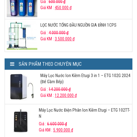
Giá :
600.000
₫
Giá KM :
450.000
₫
LỌC NƯỚC TỔNG ĐẦU NGUỒN GIA ĐÌNH 1CPS
Giá :
4.000.000
₫
Giá KM :
3.500.000
₫
SẢN PHẨM THEO CHUYÊN MỤC
Máy Lọc Nước Ion Kiềm Etugi 3 in 1 – ETG 102G 2024
(Để Gầm Bếp)
Giá :
14.200.000
₫
Giá KM :
12.200.000
₫
Máy Lọc Nước Điện Phân Ion Kiềm Etugi – ETG 102TT-
N
Giá :
6.600.000
₫
Giá KM :
5.900.000
₫