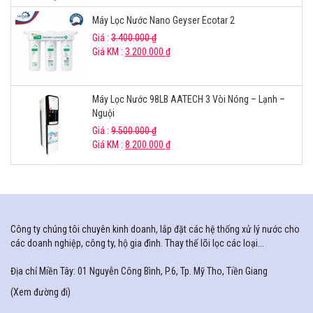
Máy Lọc Nước Nano Geyser Ecotar 2
Giá :
3.400.000
₫
Giá KM :
3.200.000
₫
Máy Lọc Nước 98LB AATECH 3 Vòi Nóng – Lạnh –
Nguội
Giá :
9.500.000
₫
Giá KM :
8.200.000
₫
Công ty chúng tôi chuyên kinh doanh, lắp đặt các hệ thống xử lý nước cho
các doanh nghiệp, công ty, hộ gia đình. Thay thế lõi lọc các loại...
Địa chỉ Miền Tây: 01 Nguyễn Công Bình, P.6, Tp. Mỹ Tho, Tiền Giang
(
Xem đường đi
)