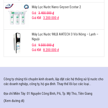
Máy Lọc Nước Nano Geyser Ecotar 2
Giá :
3.400.000
₫
Giá KM :
3.200.000
₫
Máy Lọc Nước 98LB AATECH 3 Vòi Nóng – Lạnh –
Nguội
Giá :
9.500.000
₫
Giá KM :
8.200.000
₫
Công ty chúng tôi chuyên kinh doanh, lắp đặt các hệ thống xử lý nước cho
các doanh nghiệp, công ty, hộ gia đình. Thay thế lõi lọc các loại...
Địa chỉ Miền Tây: 01 Nguyễn Công Bình, P.6, Tp. Mỹ Tho, Tiền Giang
(
Xem đường đi
)