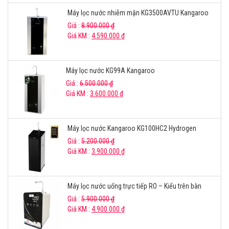
Máy lọc nước nhiễm mặn KG3500AVTU Kangaroo
Giá :
8.900.000
₫
Giá KM :
4.590.000
₫
Máy lọc nước KG99A Kangaroo
Giá :
6.500.000
₫
Giá KM :
3.600.000
₫
Máy lọc nước Kangaroo KG100HC2 Hydrogen
Giá :
5.200.000
₫
Giá KM :
3.900.000
₫
Máy lọc nước uống trực tiếp RO – Kiểu trên bàn
Giá :
5.900.000
₫
Giá KM :
4.900.000
₫