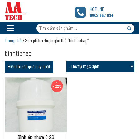
Bình
áp
HOTLINE
nhựa
0902 667 884
3.2G
Tìm
kiếm
Tìm
Trang chủ
/ Sản phẩm được gắn thẻ “binhtichap”
sản
kiếm
binhtichap
phẩm:
sản
phẩm
Hiển thị kết quả duy nhất
- 22%
Bình áp nhựa 3.2G