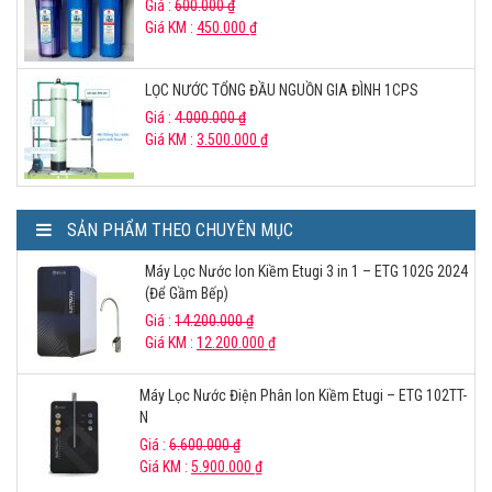
Giá :
600.000
₫
Giá KM :
450.000
₫
LỌC NƯỚC TỔNG ĐẦU NGUỒN GIA ĐÌNH 1CPS
Giá :
4.000.000
₫
Giá KM :
3.500.000
₫
SẢN PHẨM THEO CHUYÊN MỤC
Máy Lọc Nước Ion Kiềm Etugi 3 in 1 – ETG 102G 2024
(Để Gầm Bếp)
Giá :
14.200.000
₫
Giá KM :
12.200.000
₫
Máy Lọc Nước Điện Phân Ion Kiềm Etugi – ETG 102TT-
N
Giá :
6.600.000
₫
Giá KM :
5.900.000
₫