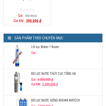
0
Giá :
500.000
₫
o
Giá KM :
390.000
₫
u
t
o
f
5
SẢN PHẨM THEO CHUYÊN MỤC
Lõi lọc Water 1 Buder
Giá :
BỘ LỌC NƯỚC THỦY CỤC TỔNG GĐ
Giá :
6.000.000
₫
Giá KM :
5.000.000
₫
BỘ LỌC NƯỚC GIẾNG KHOAN AATECH