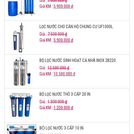
Giá :
7.000.000
₫
Giá KM :
5.900.000
₫
LỌC NƯỚC CHO CĂN HỘ CHUNG CƯ UF1000L
Giá :
7.500.000
₫
Giá KM :
5.900.000
₫
BỘ LỌC NƯỚC SINH HOẠT CẢ NHÀ INOX 2B220
Giá :
12.500.000
₫
Giá KM :
10.500.000
₫
BỘ LỌC NƯỚC THÔ 3 CẤP 20 IN
Giá :
1.500.000
₫
Giá KM :
1.200.000
₫
BỘ LỌC NƯỚC 3 CẤP 10 IN