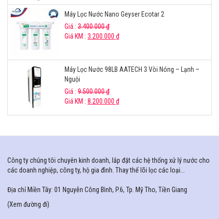
Máy Lọc Nước Nano Geyser Ecotar 2
Giá :
3.400.000
₫
Giá KM :
3.200.000
₫
Máy Lọc Nước 98LB AATECH 3 Vòi Nóng – Lạnh –
Nguội
Giá :
9.500.000
₫
Giá KM :
8.200.000
₫
Công ty chúng tôi chuyên kinh doanh, lắp đặt các hệ thống xử lý nước cho
các doanh nghiệp, công ty, hộ gia đình. Thay thế lõi lọc các loại...
Địa chỉ Miền Tây: 01 Nguyễn Công Bình, P.6, Tp. Mỹ Tho, Tiền Giang
(
Xem đường đi
)