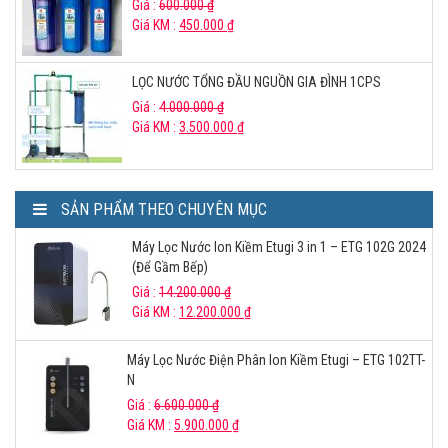
Giá :
600.000
₫
Giá KM :
450.000
₫
LỌC NƯỚC TỔNG ĐẦU NGUỒN GIA ĐÌNH 1CPS
Giá :
4.000.000
₫
Giá KM :
3.500.000
₫
SẢN PHẨM THEO CHUYÊN MỤC
Máy Lọc Nước Ion Kiềm Etugi 3 in 1 – ETG 102G 2024
(Để Gầm Bếp)
Giá :
14.200.000
₫
Giá KM :
12.200.000
₫
Máy Lọc Nước Điện Phân Ion Kiềm Etugi – ETG 102TT-
N
Giá :
6.600.000
₫
Giá KM :
5.900.000
₫