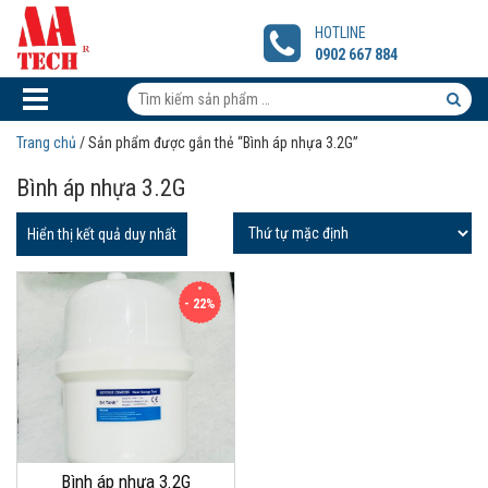
Bình
áp
HOTLINE
nhựa
0902 667 884
3.2G
Tìm
kiếm
Tìm
Trang chủ
/ Sản phẩm được gắn thẻ “Bình áp nhựa 3.2G”
sản
kiếm
Bình áp nhựa 3.2G
phẩm:
sản
phẩm
Hiển thị kết quả duy nhất
- 22%
Bình áp nhựa 3.2G