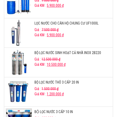
Giá :
7.000.000
₫
Giá KM :
5.900.000
₫
LỌC NƯỚC CHO CĂN HỘ CHUNG CƯ UF1000L
Giá :
7.500.000
₫
Giá KM :
5.900.000
₫
BỘ LỌC NƯỚC SINH HOẠT CẢ NHÀ INOX 2B220
Giá :
12.500.000
₫
Giá KM :
10.500.000
₫
BỘ LỌC NƯỚC THÔ 3 CẤP 20 IN
Giá :
1.500.000
₫
Giá KM :
1.200.000
₫
BỘ LỌC NƯỚC 3 CẤP 10 IN