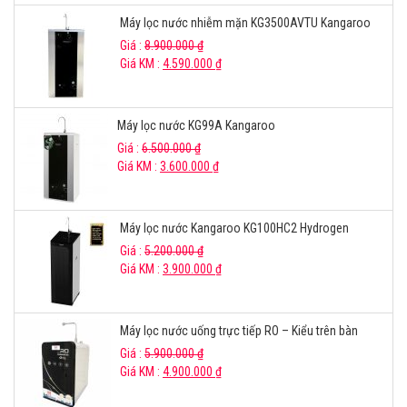
Máy lọc nước nhiễm mặn KG3500AVTU Kangaroo
Giá :
8.900.000
₫
Giá KM :
4.590.000
₫
Máy lọc nước KG99A Kangaroo
Giá :
6.500.000
₫
Giá KM :
3.600.000
₫
Máy lọc nước Kangaroo KG100HC2 Hydrogen
Giá :
5.200.000
₫
Giá KM :
3.900.000
₫
Máy lọc nước uống trực tiếp RO – Kiểu trên bàn
Giá :
5.900.000
₫
Giá KM :
4.900.000
₫