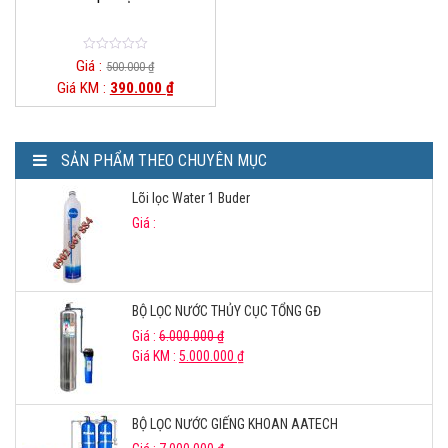
0
Giá :
500.000
₫
o
Giá KM :
390.000
₫
u
t
o
f
5
SẢN PHẨM THEO CHUYÊN MỤC
Lõi lọc Water 1 Buder
Giá :
BỘ LỌC NƯỚC THỦY CỤC TỔNG GĐ
Giá :
6.000.000
₫
Giá KM :
5.000.000
₫
BỘ LỌC NƯỚC GIẾNG KHOAN AATECH