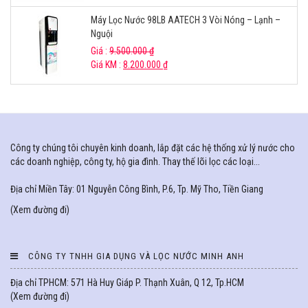
Máy Lọc Nước 98LB AATECH 3 Vòi Nóng – Lạnh –
Nguội
Giá :
9.500.000
₫
Giá KM :
8.200.000
₫
Công ty chúng tôi chuyên kinh doanh, lắp đặt các hệ thống xử lý nước cho
các doanh nghiệp, công ty, hộ gia đình. Thay thế lõi lọc các loại...
Địa chỉ Miền Tây: 01 Nguyễn Công Bình, P.6, Tp. Mỹ Tho, Tiền Giang
(
Xem đường đi
)
CÔNG TY TNHH GIA DỤNG VÀ LỌC NƯỚC MINH ANH
Địa chỉ TPHCM: 571 Hà Huy Giáp P. Thạnh Xuân, Q 12, Tp.HCM
(
Xem đường đi
)