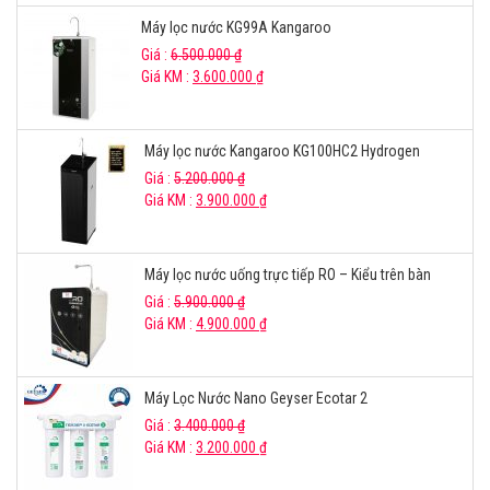
Máy lọc nước KG99A Kangaroo
Giá :
6.500.000
₫
Giá KM :
3.600.000
₫
Máy lọc nước Kangaroo KG100HC2 Hydrogen
Giá :
5.200.000
₫
Giá KM :
3.900.000
₫
Máy lọc nước uống trực tiếp RO – Kiểu trên bàn
Giá :
5.900.000
₫
Giá KM :
4.900.000
₫
Máy Lọc Nước Nano Geyser Ecotar 2
Giá :
3.400.000
₫
Giá KM :
3.200.000
₫