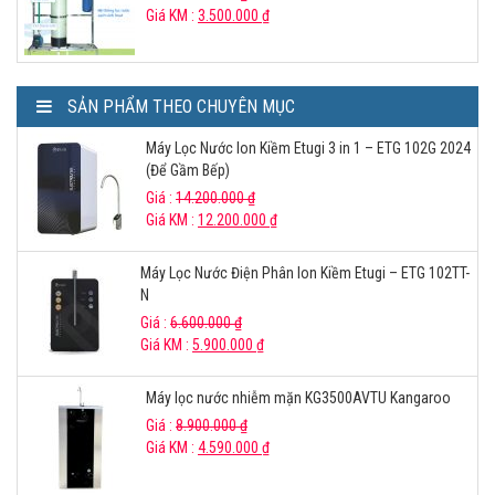
Giá KM :
3.500.000
₫
SẢN PHẨM THEO CHUYÊN MỤC
Máy Lọc Nước Ion Kiềm Etugi 3 in 1 – ETG 102G 2024
(Để Gầm Bếp)
Giá :
14.200.000
₫
Giá KM :
12.200.000
₫
Máy Lọc Nước Điện Phân Ion Kiềm Etugi – ETG 102TT-
N
Giá :
6.600.000
₫
Giá KM :
5.900.000
₫
Máy lọc nước nhiễm mặn KG3500AVTU Kangaroo
Giá :
8.900.000
₫
Giá KM :
4.590.000
₫