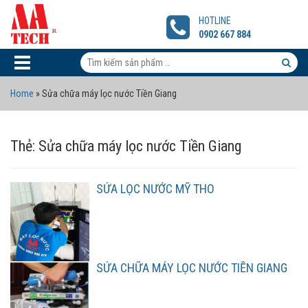
SỬA
LỌC
HOTLINE
NƯỚC
0902 667 884
MỸ
THO
Tìm
kiếm
Tìm
Home
»
Sửa chữa máy lọc nước Tiền Giang
sản
kiếm
phẩm:
sản
Thẻ:
Sửa chữa máy lọc nước Tiền Giang
phẩm
SỬA LỌC NƯỚC MỸ THO
SỬA CHỮA MÁY LỌC NƯỚC TIỀN GIANG