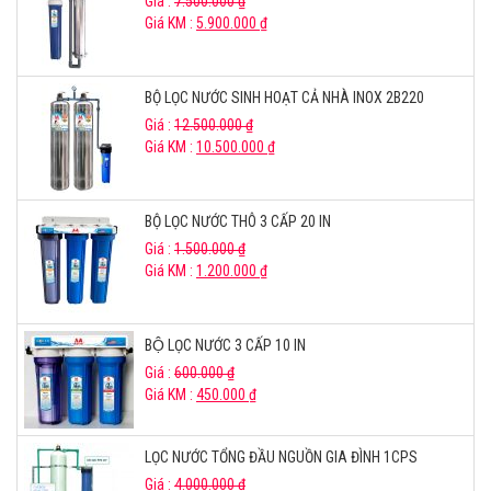
Giá :
7.500.000
₫
Giá KM :
5.900.000
₫
BỘ LỌC NƯỚC SINH HOẠT CẢ NHÀ INOX 2B220
Giá :
12.500.000
₫
Giá KM :
10.500.000
₫
BỘ LỌC NƯỚC THÔ 3 CẤP 20 IN
Giá :
1.500.000
₫
Giá KM :
1.200.000
₫
BỘ LỌC NƯỚC 3 CẤP 10 IN
Giá :
600.000
₫
Giá KM :
450.000
₫
LỌC NƯỚC TỔNG ĐẦU NGUỒN GIA ĐÌNH 1CPS
Giá :
4.000.000
₫