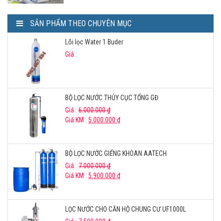
SẢN PHẨM THEO CHUYÊN MỤC
Lõi lọc Water 1 Buder
Giá :
BỘ LỌC NƯỚC THỦY CỤC TỔNG GĐ
Giá :
6.000.000
₫
Giá KM :
5.000.000
₫
BỘ LỌC NƯỚC GIẾNG KHOAN AATECH
Giá :
7.000.000
₫
Giá KM :
5.900.000
₫
LỌC NƯỚC CHO CĂN HỘ CHUNG CƯ UF1000L