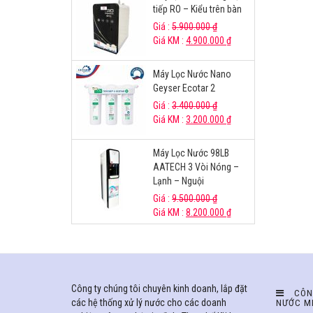
tiếp RO – Kiểu trên bàn
Giá :
5.900.000
₫
Giá KM :
4.900.000
₫
Máy Lọc Nước Nano
Geyser Ecotar 2
Giá :
3.400.000
₫
Giá KM :
3.200.000
₫
Máy Lọc Nước 98LB
AATECH 3 Vòi Nóng –
Lạnh – Nguội
Giá :
9.500.000
₫
Giá KM :
8.200.000
₫
Công ty chúng tôi chuyên kinh doanh, lắp đặt
CÔN
các hệ thống xử lý nước cho các doanh
NƯỚC M