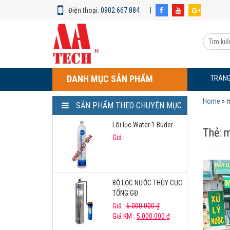
Điện thoại:
0902 667 884
|
MÁY
LỌC
Tìm
NƯỚC
kiếm
TIỀN
sản
GIANG
phẩm:
DANH MỤC SẢN PHẨM
TRANG
Home
»
m
SẢN PHẨM THEO CHUYÊN MỤC
Lõi lọc Water 1 Buder
Thẻ:
m
Giá :
BỘ LỌC NƯỚC THỦY CỤC
TỔNG GĐ
Giá :
6.000.000
₫
Giá KM :
5.000.000
₫