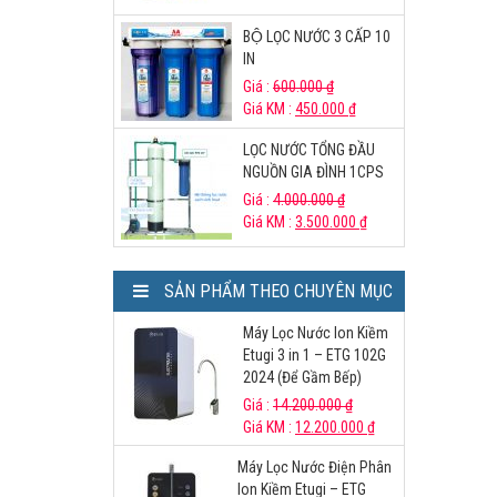
BỘ LỌC NƯỚC 3 CẤP 10
IN
Giá :
600.000
₫
Giá KM :
450.000
₫
LỌC NƯỚC TỔNG ĐẦU
NGUỒN GIA ĐÌNH 1CPS
Giá :
4.000.000
₫
Giá KM :
3.500.000
₫
SẢN PHẨM THEO CHUYÊN MỤC
Máy Lọc Nước Ion Kiềm
Etugi 3 in 1 – ETG 102G
2024 (Để Gầm Bếp)
Giá :
14.200.000
₫
Giá KM :
12.200.000
₫
Máy Lọc Nước Điện Phân
Ion Kiềm Etugi – ETG