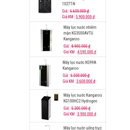
102TT-N
Giá :
6.600.000
₫
Giá KM :
5.900.000
₫
Máy lọc nước nhiễm
mặn KG3500AVTU
Kangaroo
Giá :
8.900.000
₫
Giá KM :
4.590.000
₫
Máy lọc nước KG99A
Kangaroo
Giá :
6.500.000
₫
Giá KM :
3.600.000
₫
Máy lọc nước Kangaroo
KG100HC2 Hydrogen
Giá :
5.200.000
₫
Giá KM :
3.900.000
₫
Máy lọc nước uống trực