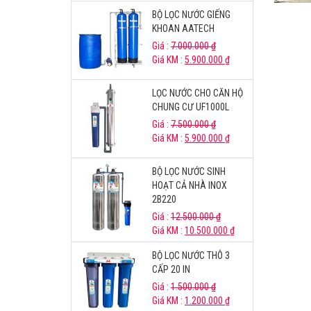
BỘ LỌC NƯỚC GIẾNG
KHOAN AATECH
Giá :
7.000.000
₫
Giá KM :
5.900.000
₫
LỌC NƯỚC CHO CĂN HỘ
CHUNG CƯ UF1000L
Giá :
7.500.000
₫
Giá KM :
5.900.000
₫
BỘ LỌC NƯỚC SINH
HOẠT CẢ NHÀ INOX
2B220
Giá :
12.500.000
₫
Giá KM :
10.500.000
₫
BỘ LỌC NƯỚC THÔ 3
CẤP 20 IN
Giá :
1.500.000
₫
Giá KM :
1.200.000
₫