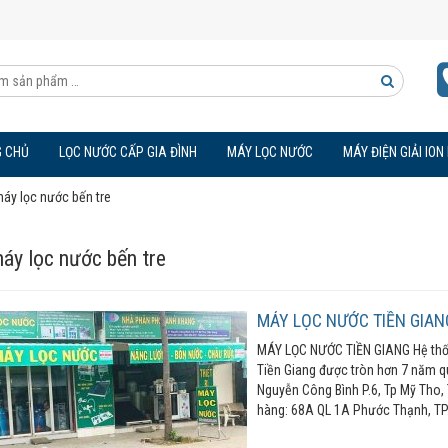
Tìm
kiếm
 CHỦ
LỌC NƯỚC CẤP GIA ĐÌNH
MÁY LỌC NƯỚC
MÁY ĐIỆN GIẢI ION
sản
áy lọc nước bến tre
phẩm
áy lọc nước bến tre
MÁY LỌC NƯỚC TIỀN GIAN
MÁY LỌC NƯỚC TIỀN GIANG Hệ thống
Tiền Giang được tròn hơn 7 năm 
Nguyễn Công Bình P.6, Tp Mỹ Tho,
hàng: 68A QL 1A Phước Thạnh, TP