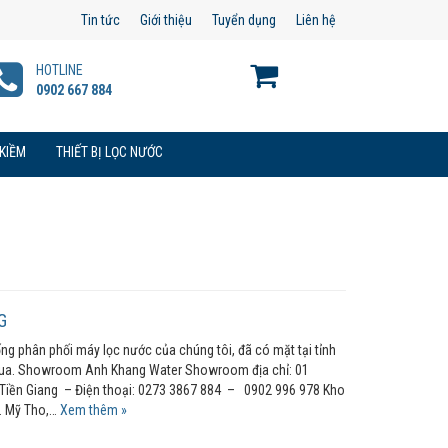
Tin tức
Giới thiệu
Tuyển dụng
Liên hệ
HOTLINE
0902 667 884
 KIỀM
THIẾT BỊ LỌC NƯỚC
G
 phân phối máy lọc nước của chúng tôi, đã có mặt tại tỉnh
qua. Showroom Anh Khang Water Showroom địa chỉ: 01
 Tiền Giang – Điện thoại: 0273 3867 884 – 0902 996 978 Kho
. Mỹ Tho,…
Xem thêm »