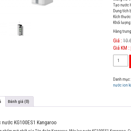
n
Tạo nước H
c
Dung tích 
u
s
Kích thước
t
Khối lượng
o
m
Hàng trưng
e
r
Giá :
10.
r
a
Giá KM :
t
i
Máy
n
g
lọc
s
nước
KG100ES1
Danh mục
Kangaroo
nước ion 
số
lượng
ả
Đánh giá (0)
c nước KG100ES1 Kangaroo
ản phẩm mới nhất của Tập đoàn Kangaroo. Máy lọc nước KG100ES1 Kangaroo. Có th