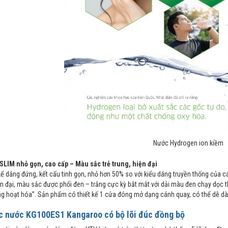
Nước Hydrogen ion kiềm
 SLIM nhỏ gọn, cao cấp – Màu sắc trẻ trung, hiện đại
kế dáng đứng, kết cấu tinh gọn, nhỏ hơn 50% so với kiểu dáng truyền thống của cá
ện đại, màu sắc được phối đen – trắng cực kỳ bắt mắt với dải màu đen chạy dọc
 hoạt hóa”. Sản phẩm có thiết kế 1 cửa đóng mở dạng cánh quay, có thể dễ dàng
c nước KG100ES1 Kangaroo có bộ lõi đúc đồng bộ