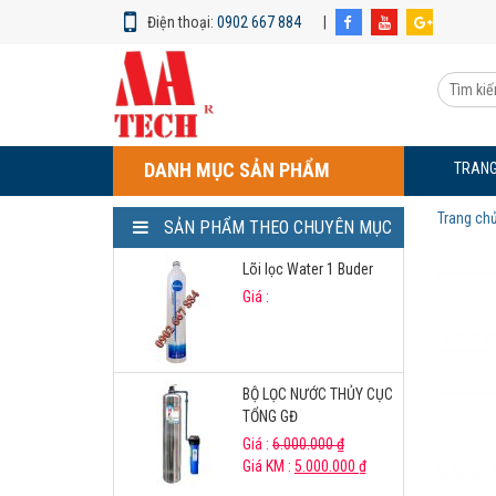
Điện thoại:
0902 667 884
|
Máy
lọc
Tìm
nước
kiếm
KG100ES1
sản
Kangaroo
phẩm:
DANH MỤC SẢN PHẨM
TRANG
Trang ch
SẢN PHẨM THEO CHUYÊN MỤC
Lõi lọc Water 1 Buder
Giá :
BỘ LỌC NƯỚC THỦY CỤC
TỔNG GĐ
Giá :
6.000.000
₫
Giá KM :
5.000.000
₫