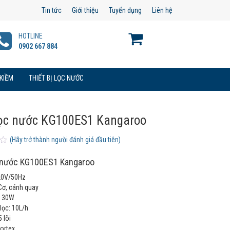
Tin tức
Giới thiệu
Tuyển dụng
Liên hệ
HOTLINE
0902 667 884
 KIỀM
THIẾT BỊ LỌC NƯỚC
ọc nước KG100ES1 Kangaroo
(Hãy trở thành người đánh giá đầu tiên)
 nước KG100ES1 Kangaroo
220V/50Hz
Cơ, cánh quay
: 30W
lọc: 10L/h
5 lõi
ortex