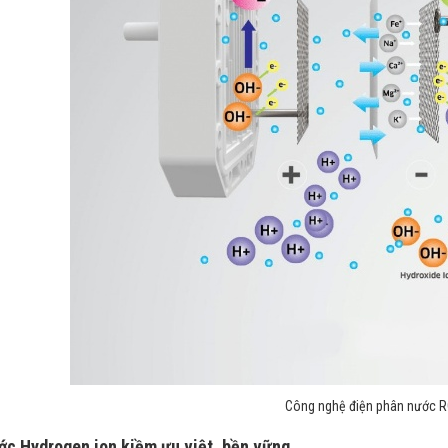
Công nghệ điện phân nước 
ớc Hydrogen ion kiềm ưu việt, bền vững