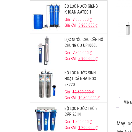
BỘ LỌC NƯỚC GIẾNG
KHOAN AATECH
Giá :
7.000.000
₫
Giá KM :
5.900.000
₫
LỌC NƯỚC CHO CĂN HỘ
CHUNG CƯ UF1000L
Giá :
7.500.000
₫
Giá KM :
5.900.000
₫
BỘ LỌC NƯỚC SINH
HOẠT CẢ NHÀ INOX
2B220
Giá :
12.500.000
₫
Giá KM :
10.500.000
₫
Mô t
BỘ LỌC NƯỚC THÔ 3
CẤP 20 IN
Giá :
1.500.000
₫
Máy lọ
Giá KM :
1.200.000
₫
Đây là s