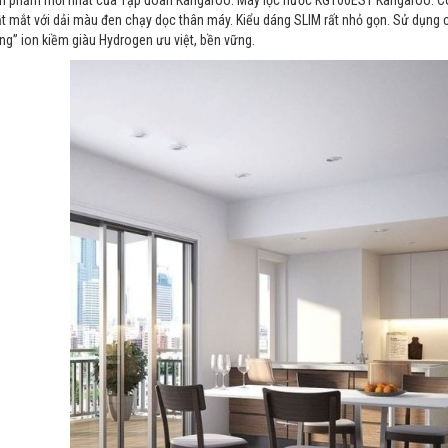
t mắt với dải màu đen chạy dọc thân máy. Kiểu dáng SLIM rất nhỏ gọn. Sử dụng 
g” ion kiềm giàu Hydrogen ưu việt, bền vững.