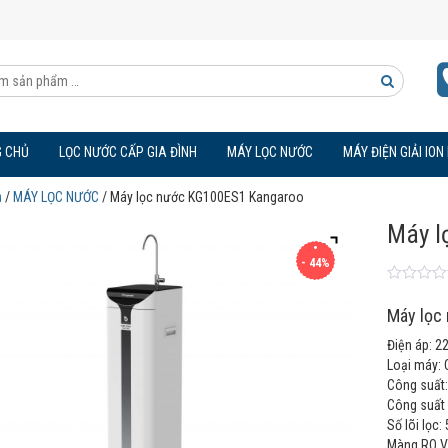
Tìm
kiếm
 CHỦ
LỌC NƯỚC CẤP GIA ĐÌNH
MÁY LỌC NƯỚC
MÁY ĐIỆN GIẢI ION
sản
ủ
/
MÁY LỌC NƯỚC
/ Máy lọc nước KG100ES1 Kangaroo
phẩm
Máy l
- 44%
0
5
0
o
Máy lọc
u
t
Điện áp: 
o
f
Loại máy: 
b
Công suất
a
Công suất 
s
e
Số lõi lọc: 
d
Màng RO V
o