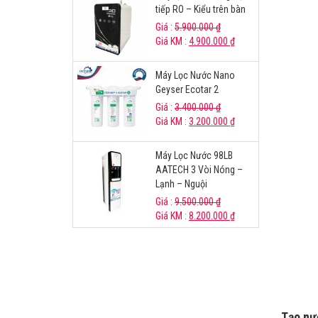
tiếp RO – Kiểu trên bàn
Giá :
5.900.000
₫
Giá KM :
4.900.000
₫
Máy Lọc Nước Nano
Geyser Ecotar 2
Giá :
3.400.000
₫
Giá KM :
3.200.000
₫
Máy Lọc Nước 98LB
AATECH 3 Vòi Nóng –
Lạnh – Nguội
Giá :
9.500.000
₫
Giá KM :
8.200.000
₫
Tạo nư