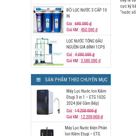
cực kỳ bắ
BỘ LỌC NƯỚC 3 CẤP 10
“nước sốn
IN
Giá :
600.000
₫
Giá KM :
450.000
₫
LỌC NƯỚC TỔNG ĐẦU
NGUỒN GIA ĐÌNH 1CPS
Giá :
4.000.000
₫
Giá KM :
3.500.000
₫
SẢN PHẨM THEO CHUYÊN MỤC
Máy Lọc Nước Ion Kiềm
Etugi 3 in 1 – ETG 102G
2024 (Để Gầm Bếp)
Giá :
14.200.000
₫
Giá KM :
12.200.000
₫
Máy Lọc Nước Điện Phân
Ion Kiềm Etugi – ETG