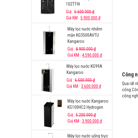
102TT-N
Giá :
6.600.000
₫
Giá KM :
5.900.000
₫
Máy lọc nước nhiễm
mặn KG3500AVTU
Kangaroo
Giá :
8.900.000
₫
Giá KM :
4.590.000
₫
Máy lọc nước KG99A
Kangaroo
Công n
Giá :
6.500.000
₫
Qua rất n
Giá KM :
3.600.000
₫
công Côn
công ngh
Máy lọc nước Kangaroo
KG100HC2 Hydrogen
Giá :
5.200.000
₫
Giá KM :
3.900.000
₫
Máy lọc nước uống trực