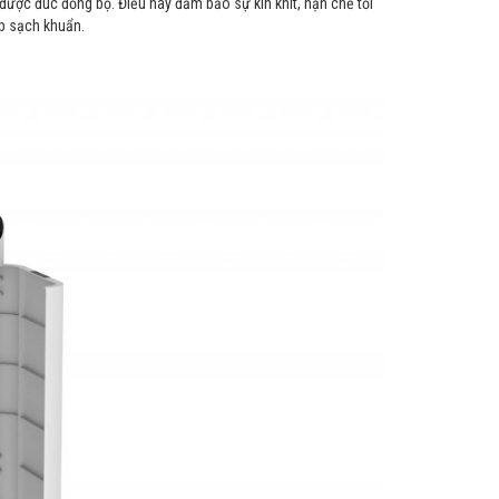
 được đúc đồng bộ. Điều này đảm bảo sự kín khít, hạn chế tối
úp sạch khuẩn.