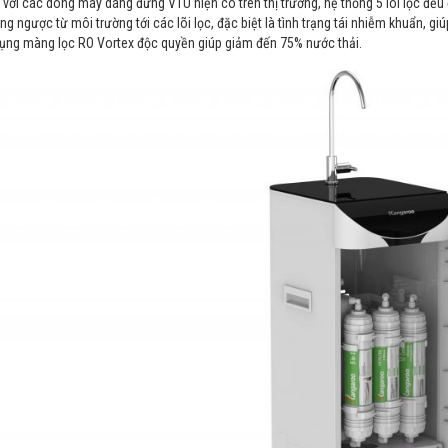
 với các dòng máy dáng đứng VTU hiện có trên thị trường, hệ thống 5 lõi lọc đều
ng ngược từ môi trường tới các lõi lọc, đặc biệt là tình trạng tái nhiễm khuẩn, gi
ụng màng lọc RO Vortex độc quyền giúp giảm đến 75% nước thải.