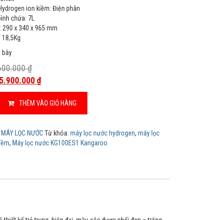
ydrogen ion kiềm: Điện phân
bình chứa: 7L
: 290 x 340 x 965 mm
: 18,5Kg
 bày
600.000
₫
5.900.000
₫
THÊM VÀO GIỎ HÀNG
:
MÁY LỌC NƯỚC
Từ khóa:
máy lọc nước hydrogen
,
máy lọc
kiềm
,
Máy lọc nước KG100ES1 Kangaroo
iết kế trẻ trung, hiện đại, màu sắc được phối đen – trắng