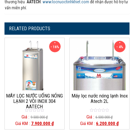
thương hiệu
AATECH
:
www.locnuoctinhkhiet.com
để nhận được hỗ trợ tư
vấn miễn phí.
RELATED PRODUCTS
- 16%
- 4%
MÁY LỌC NƯỚC UỐNG NÓNG
Máy lọc nước nóng lạnh Inox
LẠNH 2 VÒI INOX 304
Atech 2L
AATECH
0
0
Giá :
Giá :
9.500.000
₫
6.500.000
₫
o
o
Giá KM :
7.900.000
₫
Giá KM :
6.200.000
₫
u
u
t
t
o
o
f
f