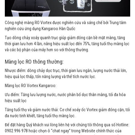
Công nghệ màng RO Vortex được nghiên cứu và sáng chế bởi Trung tâm
nghiên cứu ứng dụng Kangaroo Hàn Quốc
Tạo dòng chảy xoáy quanh trục giúp giảm đóng cặn bề mặt màng, tăng
thời gian lưu hơn 4 lần, nâng hiệu suất lọc đến 75%, tăng tuổi thọ màng lọc
và các bộ phận của máy hơn so với thông thường.
Màng lọc RO thông thường:
Nhược điểm: dòng chảy dọc trục, thời gian lưu ngắn, lượng nước thải lớn,
hiệu quả lọc thấp, tốn năng lượng và thể tích nước lọc.
Màng lọc RO Vortex Kangaroo:
Ưu điểm: Tăng lưu lượng nước, nước phân bổ dọc thân màng, tối đa hóa
hiệu suất lọc
Tăng tuổi thọ và giảm nước thải: Cơ chế xoáy ốc Vortex giảm đóng cặn, tối
đa nước tinh khiết, tăng tuổi thọ màng lọc.
Để đặt hàng Quý khách vui lòng liên hệ với chúng tôi thông qua số Hotline:
0902 996 978 hoặc chọn ô “chat ngay” trong Website chính thức của