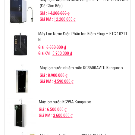
(Để Gầm Bếp)
Giá :
14.200.000
₫
Giá KM :
12.200.000
₫
Máy Lọc Nước Điện Phân Ion Kiềm Etugi – ETG 102TT-
N
Giá :
6.600.000
₫
Giá KM :
5.900.000
₫
Máy lọc nước nhiễm mặn KG3500AVTU Kangaroo
Giá :
8.900.000
₫
Giá KM :
4.590.000
₫
Máy lọc nước KG99A Kangaroo
Giá :
6.500.000
₫
Giá KM :
3.600.000
₫