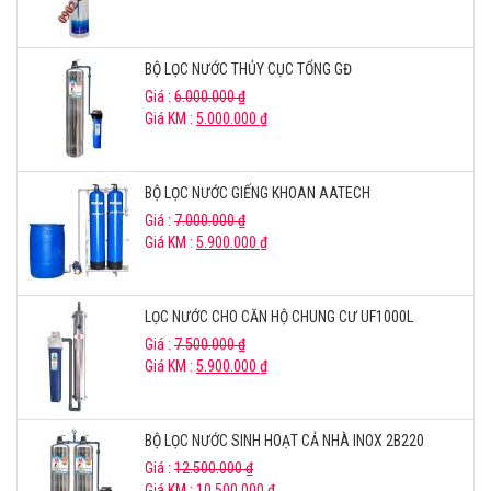
BỘ LỌC NƯỚC THỦY CỤC TỔNG GĐ
Giá :
6.000.000
₫
Giá KM :
5.000.000
₫
BỘ LỌC NƯỚC GIẾNG KHOAN AATECH
Giá :
7.000.000
₫
Giá KM :
5.900.000
₫
LỌC NƯỚC CHO CĂN HỘ CHUNG CƯ UF1000L
Giá :
7.500.000
₫
Giá KM :
5.900.000
₫
BỘ LỌC NƯỚC SINH HOẠT CẢ NHÀ INOX 2B220
Giá :
12.500.000
₫
Giá KM :
10.500.000
₫