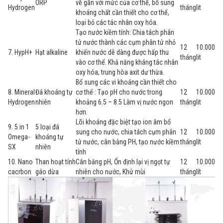
ORP
về gần với mức của cơ thể, bổ sung
Hydrogen
tháng
lit
khoáng chất cần thiết cho cơ thể,
loại bỏ các tác nhân oxy hóa.
Tạo nước kiềm tính: Chia tách phân
tử nước thành các cụm phân tử nhỏ
12
10.000
7. HypH+
Hạt alkaline
khiến nước dễ dàng được hấp thu
tháng
lit
vào cơ thể. Khả năng kháng tác nhân
oxy hóa, trung hòa axit dư thừa.
Bổ sung các vi khoáng cần thiết cho
8. Mineral
Đá khoáng tự
cơ thể·: Tạo pH cho nước trong
12
10.000
Hydrogen
nhiên
khoảng 6.5 – 8.5 Làm vị nước ngon
tháng
lit
hơn.
Lõi khoáng đặc biệt tạo ion âm bổ
9. 5 in 1
5 loại đá
sung cho nước, chia tách cụm phân
12
10.000
Omega-
khoáng tự
tử nước, cân bằng PH, tạo nước kiềm
tháng
lít
SX
nhiên
tính
10. Nano
Than hoạt tính
Cân bằng pH, Ổn định lại vị ngọt tự
12
10.000
cacrbon
gáo dừa
nhiên cho nước, Khử mùi
tháng
lít