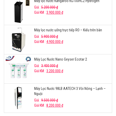
Máy lọc nước Kangaroo KG100HC2 Hydrogen
Giá :
5.200.000
₫
Giá KM :
3.900.000
₫
Máy lọc nước uống trực tiếp RO – Kiểu trên bàn
Giá :
5.900.000
₫
Giá KM :
4.900.000
₫
Máy Lọc Nước Nano Geyser Ecotar 2
Giá :
3.400.000
₫
Giá KM :
3.200.000
₫
Máy Lọc Nước 98LB AATECH 3 Vòi Nóng – Lạnh –
Nguội
Giá :
9.500.000
₫
Giá KM :
8.200.000
₫