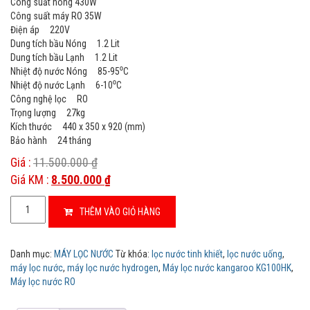
Công suất nóng 430W
e
Công suất máy RO 35W
d
o
Điện áp 220V
n
Dung tích bầu Nóng 1.2 Lit
c
u
Dung tích bầu Lạnh 1.2 Lit
s
Nhiệt độ nước Nóng 85-95⁰C
t
Nhiệt độ nước Lạnh 6-10⁰C
o
m
Công nghệ lọc RO
e
Trọng lượng 27kg
r
r
Kích thước 440 x 350 x 920 (mm)
a
Bảo hành 24 tháng
t
i
Giá :
11.500.000
₫
n
g
Giá KM :
8.500.000
₫
s
Máy
THÊM VÀO GIỎ HÀNG
lọc
nước
Kangaroo
Danh mục:
MÁY LỌC NƯỚC
Từ khóa:
lọc nước tinh khiết
,
lọc nước uống
,
KG10A4
máy lọc nước
,
máy lọc nước hydrogen
,
Máy lọc nước kangaroo KG100HK
,
(100HK)
Máy lọc nước RO
số
lượng