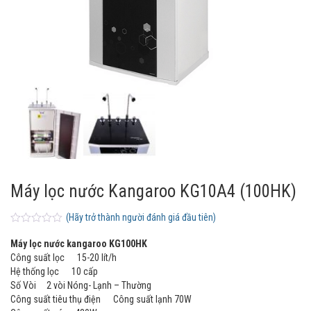
Máy lọc nước Kangaroo KG10A4 (100HK)
(Hãy trở thành người đánh giá đầu tiên)
0
5
0
o
Máy lọc nước kangaroo KG100HK
u
Công suất lọc 15-20 lít/h
t
o
Hệ thống lọc 10 cấp
f
Số Vòi 2 vòi Nóng- Lạnh – Thường
b
Công suất tiêu thụ điện Công suất lạnh 70W
a
s