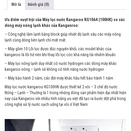
Mô tả
Đánh giá (0)
Ưu điểm vượt trội của Máy lọc nước Kangaroo KG10A4 (100HK) so các
dòng máy nóng lạnh khác của Kanganroo:
– Công nghệ làm lạnh bằng block giúp nhiệt độ lạnh sâu các máy nóng
lạnh cùng dòng bên lạnh chỉ mát mát.
– Máy gồm 10 Lõi lọc được đúc nguyên khối, các model khác của
kangaroo là lõi hở nên khi thay lõi lọc cóc khả năng tái nhiễm khuẩn.
– Máy lọc nóng lạnh duy nhất có nước hydrogen các dòng máy khác
kangaroo nóng – lạnh sẽ không có tính năng nước hydrogen
– Máy bảo hành 2 năm, các đời máy khác hầu hết bảo hành 1 năm .
Máy lọc nước kangaroo KG100HK được thiết kế 2 vòi – 3 chế độ nước :
Nóng – Lạnh – Thường là 1 trong những dòng sản phẩm hiện đại nhất hiện
nay của Kangaroo với nhiều tính năng ưu việt đã tạo ra bước đột phá trong
công nghệ xử lý nước sạch uống tại vòi ở Việt Nam.