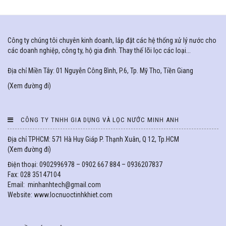
Công ty chúng tôi chuyên kinh doanh, lắp đặt các hệ thống xử lý nước cho
các doanh nghiệp, công ty, hộ gia đình. Thay thế lõi lọc các loại...
Địa chỉ Miền Tây: 01 Nguyễn Công Bình, P.6, Tp. Mỹ Tho, Tiền Giang
(
Xem đường đi
)
CÔNG TY TNHH GIA DỤNG VÀ LỌC NƯỚC MINH ANH
Địa chỉ TPHCM: 571 Hà Huy Giáp P. Thạnh Xuân, Q 12, Tp.HCM
(
Xem đường đi
)
Điện thoại: 0902996978 – 0902 667 884 – 0936207837
Fax: 028 35147104
Email: minhanhtech@gmail.com
Website: www.locnuoctinhkhiet.com