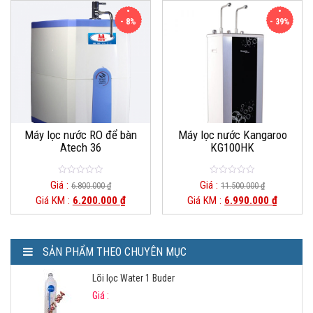
5
5
- 8%
- 39%
Máy lọc nước RO để bàn
Máy lọc nước Kangaroo
Atech 36
KG100HK
0
0
Giá :
Giá :
6.800.000
₫
11.500.000
₫
o
o
Giá KM :
6.200.000
₫
Giá KM :
6.990.000
₫
u
u
t
t
o
o
f
f
5
5
SẢN PHẨM THEO CHUYÊN MỤC
Lõi lọc Water 1 Buder
Giá :