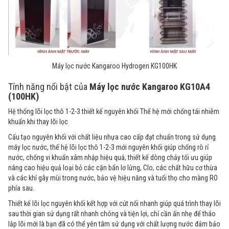
Máy lọc nước Kangaroo Hydrogen KG100HK
Tính năng nổi bật của
Máy lọc nước Kangaroo KG10A4
(100HK)
Hệ thống lõi lọc thô 1-2-3 thiết kế nguyên khối Thế hệ mới chống tái nhiễm
khuẩn khi thay lõi lọc
Cấu tạo nguyên khối với chất liệu nhựa cao cấp đạt chuẩn trong sử dụng
máy lọc nước, thế hệ lõi lọc thô 1-2-3 mới nguyên khối giúp chống rò rỉ
nước, chống vi khuẩn xâm nhập hiệu quả, thiết kế dòng chảy tối ưu giúp
nâng cao hiệu quả loại bỏ các cặn bẩn lơ lửng, Clo, các chất hữu cơ thừa
và các khí gây mùi trong nước, bảo vệ hiệu năng và tuổi thọ cho màng RO
phía sau.
Thiết kế lõi lọc nguyên khối kết hợp với cút nối nhanh giúp quá trình thay lõi
sau thời gian sử dụng rất nhanh chóng và tiện lợi, chỉ cần ấn nhẹ để tháo
lắp lõi mới là bạn đã có thể yên tâm sử dụng với chất lượng nước đảm bảo