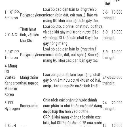
thế
Loại bỏ các cặn bẩn lơ lửng trên 5
1. 10″ PP-
3-6
10.000
Polypropylene
micron (bùn đất, cát sạn…). Bảo vệ
5micron
tháng
lit
màng RO khỏi các cặn bẩn gây tắc.
Loại bỏ Clo, clorine, chất hữu cơ thừa
Than hoạt
và các khí gây mùi trong nước. Bảo
6-9
10.000
2. G.A.C
tính, vật liệu
vệ màng RO khỏi các chất Oxy hóa
tháng
lit
khử Clo
gây hỏng màng.
Loại bỏ các cặn bẩn lơ lửng trên 1
3. 10″ PP-
6-9
10.000
Polypropylene
micron (bùn, đất, cát sạn…). Bảo vệ
1micron
tháng
lit
màng RO khỏi các cặn bẩn gây tắc.
4. Màng
RO
Loại bỏ tạp chất, kim loại nặng, chất
Vortex
Màng thẩm
24-36
20.000
gây ô nhiễm hữu cơ, vi khuẩn có hại,
Kangaroo
thấu ngược
tháng
lit
amip… tạo ra nguồn nước tinh khiết.
Made in
Korea
Chia tách các phân tử nước thành
5. FIR
24
20.000
Bioceramic
cụm phân tử nhỏ khiến nước dễ dàng
Hydrogen
tháng
lit
được hấp thụ hơn vào cơ thể.
ORP là khả năng kháng tác nhân oxy
hóa, hạt ORP giúp đưa ORP của nước
6. OrpH
12
10.000