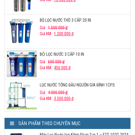
BỘ LỌC NƯỚC THÔ 3 CẤP 20 IN
Giá :
1.500.000
₫
Giá KM :
1.200.000
₫
BỘ LỌC NƯỚC 3 CẤP 10 IN
Giá :
600.000
₫
Giá KM :
450.000
₫
LỌC NƯỚC TỔNG ĐẦU NGUỒN GIA ĐÌNH 1CPS
Giá :
4.000.000
₫
Giá KM :
3.500.000
₫
SẢN PHẨM THEO CHUYÊN MỤC
Máy Lọc Nước Ion Kiềm Etugi 3 in 1 – ETG 102G 2024