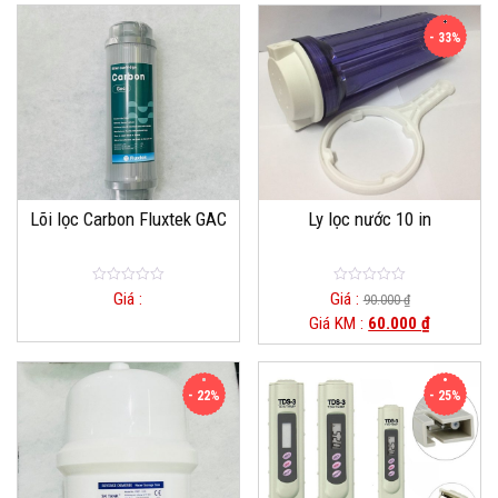
- 33%
Lõi lọc Carbon Fluxtek GAC
Ly lọc nước 10 in
0
0
Giá :
Giá :
90.000
₫
o
o
Giá KM :
60.000
₫
u
u
t
t
o
o
f
f
5
5
- 22%
- 25%