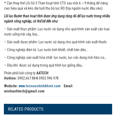
* Cần thay thế Lõi Số 3 Than hoạt tính CTO sau mỗi 6 ~ 9 tháng để nâng
cao hiệu quả và kéo dài tuổi thọ bộ lọc RO (tùy nguồn nước đầu vào).
Lõi lọc Buder than hoạt tính được ứng dụng rộng rãi để lọc nước trong nhiều
ngành công nghiệp, có thể kể đến như:
– Sản xuất thực phẩm: Lọc nước sử dụng cho quá trình sản xuất các loại
nước uống trái cây, bia,…
– Sản xuất dược phẩm: Lọc nước sử dụng cho quá trình sản xuất thuốc
– Công nghiệp điện tử: Lọc nước tinh khiết, chất bán dẫn,…
– Công nghiệp sản xuất hóa chất: lọc nước, lọc các dung môi hữu cơ,…
– Dầu khí: được sử dụng trong quá trình lọc giếng dầu,…
Phân phối bởi công ty
AATECH
Hotline:
0902.667.884| 0902.996.978
Website:
www.locnuoctinhkhiet.com
Email:
minhanhtech@gmail.com
RELATED PRODUCTS