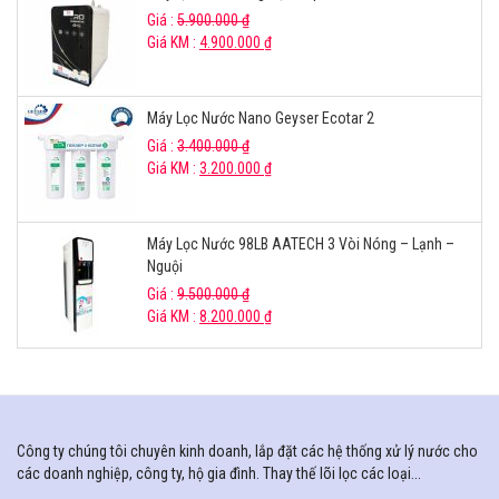
Giá :
5.900.000
₫
Giá KM :
4.900.000
₫
Máy Lọc Nước Nano Geyser Ecotar 2
Giá :
3.400.000
₫
Giá KM :
3.200.000
₫
Máy Lọc Nước 98LB AATECH 3 Vòi Nóng – Lạnh –
Nguội
Giá :
9.500.000
₫
Giá KM :
8.200.000
₫
Công ty chúng tôi chuyên kinh doanh, lắp đặt các hệ thống xử lý nước cho
các doanh nghiệp, công ty, hộ gia đình. Thay thế lõi lọc các loại...