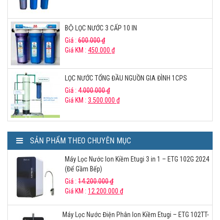
BỘ LỌC NƯỚC 3 CẤP 10 IN
Giá :
600.000
₫
Giá KM :
450.000
₫
LỌC NƯỚC TỔNG ĐẦU NGUỒN GIA ĐÌNH 1CPS
Giá :
4.000.000
₫
Giá KM :
3.500.000
₫
SẢN PHẨM THEO CHUYÊN MỤC
Máy Lọc Nước Ion Kiềm Etugi 3 in 1 – ETG 102G 2024
(Để Gầm Bếp)
Giá :
14.200.000
₫
Giá KM :
12.200.000
₫
Máy Lọc Nước Điện Phân Ion Kiềm Etugi – ETG 102TT-