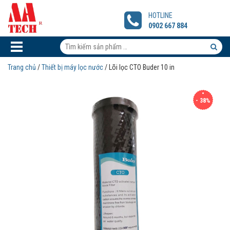
Lõi
lọc
HOTLINE
CTO
0902 667 884
Buder
10
Tìm
in
kiếm
Tìm
Trang chủ
/
Thiết bị máy lọc nước
/ Lõi lọc CTO Buder 10 in
sản
kiếm
phẩm:
sản
- 38%
phẩm