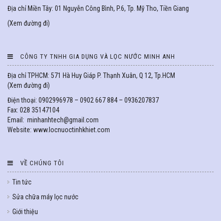
Địa chỉ Miền Tây: 01 Nguyễn Công Bình, P.6, Tp. Mỹ Tho, Tiền Giang
(
Xem đường đi
)
CÔNG TY TNHH GIA DỤNG VÀ LỌC NƯỚC MINH ANH
Địa chỉ TPHCM: 571 Hà Huy Giáp P. Thạnh Xuân, Q 12, Tp.HCM
(
Xem đường đi
)
Điện thoại: 0902996978 – 0902 667 884 – 0936207837
Fax: 028 35147104
Email: minhanhtech@gmail.com
Website: www.locnuoctinhkhiet.com
VỀ CHÚNG TÔI
Tin tức
Sửa chữa máy lọc nước
Giới thiệu