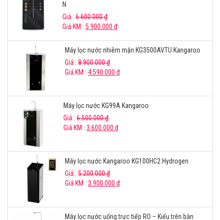
N
Giá :
6.600.000
₫
Giá KM :
5.900.000
₫
Máy lọc nước nhiễm mặn KG3500AVTU Kangaroo
Giá :
8.900.000
₫
Giá KM :
4.590.000
₫
Máy lọc nước KG99A Kangaroo
Giá :
6.500.000
₫
Giá KM :
3.600.000
₫
Máy lọc nước Kangaroo KG100HC2 Hydrogen
Giá :
5.200.000
₫
Giá KM :
3.900.000
₫
Máy lọc nước uống trực tiếp RO – Kiểu trên bàn