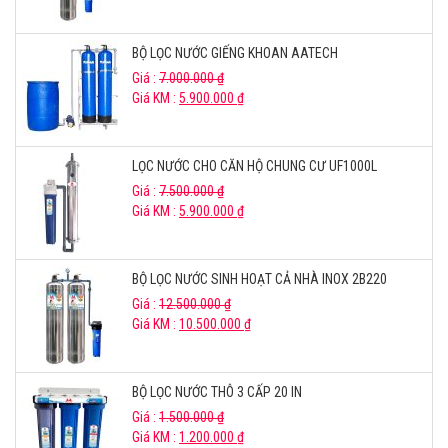
BỘ LỌC NƯỚC GIẾNG KHOAN AATECH
Giá :
7.000.000
₫
Giá KM :
5.900.000
₫
LỌC NƯỚC CHO CĂN HỘ CHUNG CƯ UF1000L
Giá :
7.500.000
₫
Giá KM :
5.900.000
₫
BỘ LỌC NƯỚC SINH HOẠT CẢ NHÀ INOX 2B220
Giá :
12.500.000
₫
Giá KM :
10.500.000
₫
BỘ LỌC NƯỚC THÔ 3 CẤP 20 IN
Giá :
1.500.000
₫
Giá KM :
1.200.000
₫