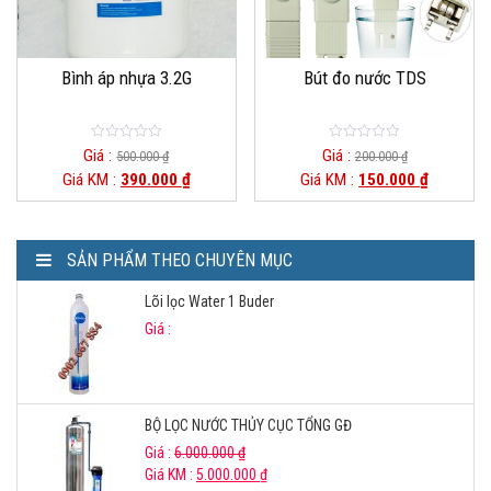
Bình áp nhựa 3.2G
Bút đo nước TDS
0
0
Giá :
Giá :
500.000
₫
200.000
₫
o
o
Giá KM :
390.000
₫
Giá KM :
150.000
₫
u
u
t
t
o
o
f
f
5
5
SẢN PHẨM THEO CHUYÊN MỤC
Lõi lọc Water 1 Buder
Giá :
BỘ LỌC NƯỚC THỦY CỤC TỔNG GĐ
Giá :
6.000.000
₫
Giá KM :
5.000.000
₫