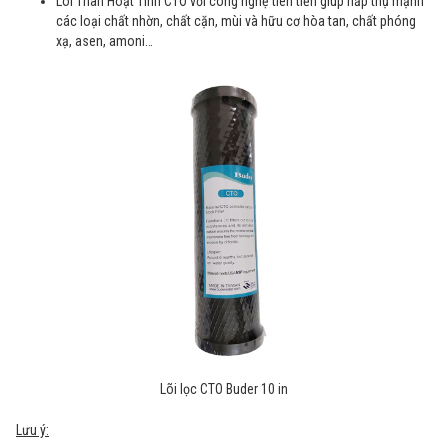
Lõi Than Hoạt Tính CTO với công nghệ tiên tiến giúp hấp thụ mạnh
các loại chất nhờn, chất cặn, mùi và hữu cơ hòa tan, chất phóng
xạ, asen, amoni…
Lõi lọc CTO Buder 10 in
Lưu ý: