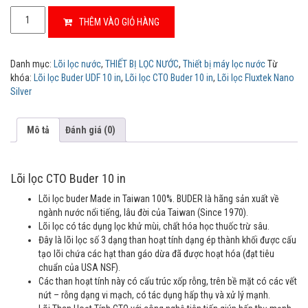
t
o
Lõi
m
THÊM VÀO GIỎ HÀNG
lọc
e
CTO
r
r
Buder
a
Danh mục:
Lõi lọc nước
,
THIẾT BỊ LỌC NƯỚC
,
Thiết bị máy lọc nước
Từ
10
t
khóa:
Lõi lọc Buder UDF 10 in
,
Lõi lọc CTO Buder 10 in
,
Lõi lọc Fluxtek Nano
i
in
n
Silver
số
g
s
lượng
Mô tả
Đánh giá (0)
Lõi lọc CTO Buder 10 in
Lõi lọc buder Made in Taiwan 100%. BUDER là hãng sản xuất về
ngành nước nổi tiếng, lâu đời của Taiwan (Since 1970).
Lõi lọc có tác dụng lọc khử mùi, chất hóa học thuốc trừ sâu.
Đây là lõi lọc số 3 dạng than hoạt tính dạng ép thành khối được cấu
tạo lõi chứa các hạt than gáo dừa đã được hoạt hóa (đạt tiêu
chuẩn của USA NSF).
Các than hoạt tính này có cấu trúc xốp rỗng, trên bề mặt có các vết
nứt – rỗng dạng vi mạch, có tác dụng hấp thụ và xử lý mạnh.