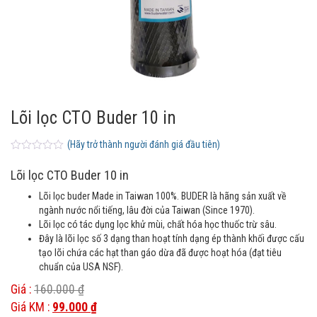
Lõi lọc CTO Buder 10 in
(Hãy trở thành người đánh giá đầu tiên)
0
5
0
o
Lõi lọc CTO Buder 10 in
u
t
Lõi lọc buder Made in Taiwan 100%. BUDER là hãng sản xuất về
o
f
ngành nước nổi tiếng, lâu đời của Taiwan (Since 1970).
b
Lõi lọc có tác dụng lọc khử mùi, chất hóa học thuốc trừ sâu.
a
Đây là lõi lọc số 3 dạng than hoạt tính dạng ép thành khối được cấu
s
e
tạo lõi chứa các hạt than gáo dừa đã được hoạt hóa (đạt tiêu
d
chuẩn của USA NSF).
o
n
Giá :
160.000
₫
c
u
Giá KM :
99.000
₫
s