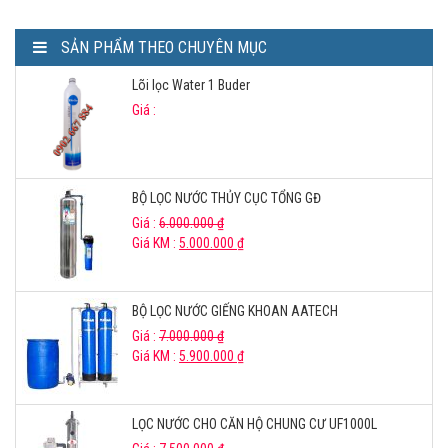
f
f
5
5
SẢN PHẨM THEO CHUYÊN MỤC
Lõi lọc Water 1 Buder
Giá :
BỘ LỌC NƯỚC THỦY CỤC TỔNG GĐ
Giá :
6.000.000
₫
Giá KM :
5.000.000
₫
BỘ LỌC NƯỚC GIẾNG KHOAN AATECH
Giá :
7.000.000
₫
Giá KM :
5.900.000
₫
LỌC NƯỚC CHO CĂN HỘ CHUNG CƯ UF1000L