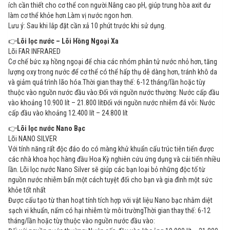
ích cần thiết cho cơ thể con người.Nâng cao pH, giúp trung hòa axit dư
làm cơ thể khỏe hơn.Làm vị nước ngon hơn.
Lưu ý: Sau khi lắp đặt cần xả 10 phút trước khi sử dụng.
👉
Lõi lọc nước – Lõi Hồng Ngoại Xa
Lõi FAR INFRARED
Cơ chế bức xạ hồng ngoại để chia các nhóm phân tử nước nhỏ hơn, tăng
lượng oxy trong nước để cơ thể có thể hấp thụ dễ dàng hơn, tránh khô da
và giảm quá trình lão hóa.Thời gian thay thế: 6-12 tháng/lần hoặc tùy
thuộc vào nguồn nước đầu vào:Đối với nguồn nước thường: Nước cấp đầu
vào khoảng 10.900 lít – 21.800 lítĐối với nguồn nước nhiễm đá vôi: Nước
cấp đầu vào khoảng 12.400 lít – 24.800 lít
👉
Lõi lọc nước Nano Bạc
Lõi NANO SILVER
Với tính năng rất độc đáo do có màng khử khuẩn cấu trúc tiên tiến được
các nhà khoa học hàng đầu Hoa Kỳ nghiên cứu ứng dụng và cải tiến nhiều
lần. Lõi lọc nước Nano Silver sẽ giúp các bạn loại bỏ những độc tố từ
nguồn nước nhiễm bẩn một cách tuyệt đối cho bạn và gia đình một sức
khỏe tốt nhất
Được cấu tạo từ than hoạt tính tích hợp với vật liệu Nano bạc nhằm diệt
sạch vi khuẩn, nấm có hại nhiễm từ môi trườngThời gian thay thế: 6-12
tháng/lần hoặc tùy thuộc vào nguồn nước đầu vào: