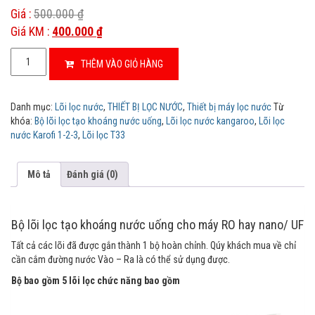
e
Giá :
500.000
₫
d
o
Giá KM :
400.000
₫
n
c
Bộ
u
THÊM VÀO GIỎ HÀNG
lõi
s
t
lọc
o
tạo
m
Danh mục:
Lõi lọc nước
,
THIẾT BỊ LỌC NƯỚC
,
Thiết bị máy lọc nước
Từ
e
khoáng
r
khóa:
Bộ lõi lọc tạo khoáng nước uống
,
Lõi lọc nước kangaroo
,
Lõi lọc
nước
r
nước Karofi 1-2-3
,
Lõi lọc T33
a
uống
t
số
i
lượng
n
Mô tả
Đánh giá (0)
g
s
Bộ lõi lọc tạo khoáng nước uống cho máy RO hay nano/ UF
Tất cả các lõi đã được gắn thành 1 bộ hoàn chỉnh. Qúy khách mua về chỉ
cần cắm đường nước Vào – Ra là có thể sử dụng được.
Bộ bao gồm 5 lõi lọc chức năng bao gồm