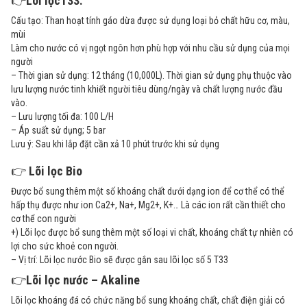
👉
Lõi lọcT33:
Cấu tạo: Than hoạt tính gáo dừa được sử dụng loại bỏ chất hữu cơ, màu,
mùi
Làm cho nước có vị ngọt ngôn hơn phù hợp với nhu cầu sử dụng của mọi
người
– Thời gian sử dụng: 12 tháng (10,000L). Thời gian sử dụng phụ thuộc vào
lưu lượng nước tinh khiết người tiêu dùng/ngày và chất lượng nước đầu
vào.
– Lưu lượng tối đa: 100 L/H
– Áp suất sử dụng; 5 bar
Lưu ý: Sau khi lắp đặt cần xả 10 phút trước khi sử dụng
👉
Lõi lọc Bio
Được bổ sung thêm một số khoáng chất dưới dạng ion để cơ thể có thể
hấp thụ được như ion Ca2+, Na+, Mg2+, K+… Là các ion rất cần thiết cho
cơ thể con người
+) Lõi lọc được bổ sung thêm một số loại vi chất, khoáng chất tự nhiên có
lợi cho sức khoẻ con người.
– Vị trí: Lõi lọc nước Bio sẽ được gắn sau lõi lọc số 5 T33
👉
Lõi lọc nước – Akaline
Lõi lọc khoáng đá có chức năng bổ sung khoáng chất, chất điện giải có