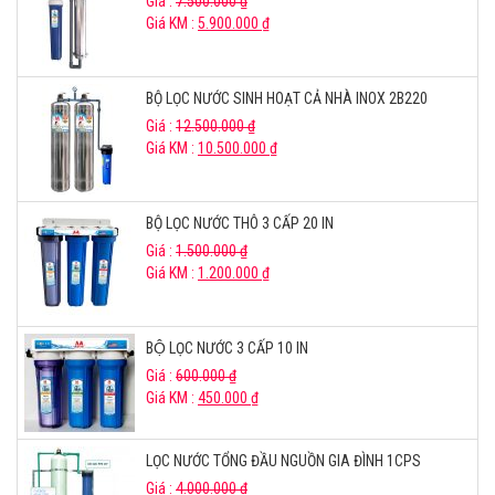
Giá :
7.500.000
₫
Giá KM :
5.900.000
₫
BỘ LỌC NƯỚC SINH HOẠT CẢ NHÀ INOX 2B220
Giá :
12.500.000
₫
Giá KM :
10.500.000
₫
BỘ LỌC NƯỚC THÔ 3 CẤP 20 IN
Giá :
1.500.000
₫
Giá KM :
1.200.000
₫
BỘ LỌC NƯỚC 3 CẤP 10 IN
Giá :
600.000
₫
Giá KM :
450.000
₫
LỌC NƯỚC TỔNG ĐẦU NGUỒN GIA ĐÌNH 1CPS
Giá :
4.000.000
₫