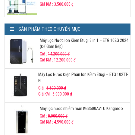
Giá KM :
3.500.000
₫
SẢN PHẨM THEO CHUYÊN MỤC
Máy Lọc Nước Ion Kiềm Etugi 3 in 1 – ETG 102G 2024
(Để Gầm Bếp)
Giá :
14.200.000
₫
Giá KM :
12.200.000
₫
Máy Lọc Nước Điện Phân Ion Kiềm Etugi – ETG 102TT-
N
Giá :
6.600.000
₫
Giá KM :
5.900.000
₫
Máy lọc nước nhiễm mặn KG3500AVTU Kangaroo
Giá :
8.900.000
₫
Giá KM :
4.590.000
₫