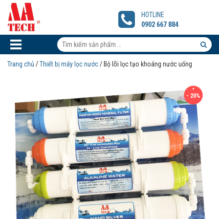
Bộ
lõi
HOTLINE
lọc
0902 667 884
tạo
khoáng
Tìm
nước
kiếm
Tìm
uống
Trang chủ
/
Thiết bị máy lọc nước
/ Bộ lõi lọc tạo khoáng nước uống
sản
kiếm
phẩm:
sản
- 20%
phẩm