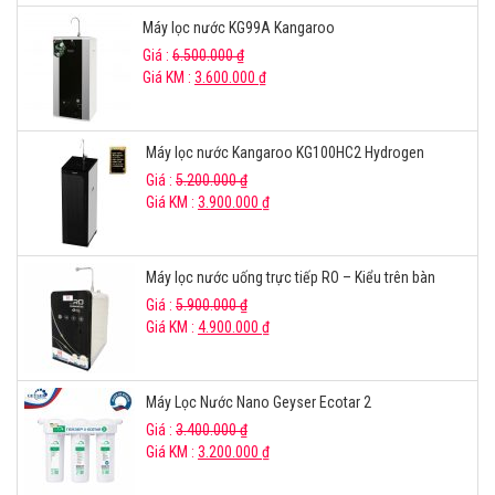
Máy lọc nước KG99A Kangaroo
Giá :
6.500.000
₫
Giá KM :
3.600.000
₫
Máy lọc nước Kangaroo KG100HC2 Hydrogen
Giá :
5.200.000
₫
Giá KM :
3.900.000
₫
Máy lọc nước uống trực tiếp RO – Kiểu trên bàn
Giá :
5.900.000
₫
Giá KM :
4.900.000
₫
Máy Lọc Nước Nano Geyser Ecotar 2
Giá :
3.400.000
₫
Giá KM :
3.200.000
₫