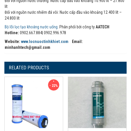
Đối với nguồn nước thường: Nước cấp đầu vào khoảng 10.900 lít – 21.800
lít
Đối với nguồn nước nhiễm đá vôi: Nước cấp đầu vào khoảng 12.400 lít –
24.800 lít
Bộ lõi lọc tạo khoáng nước uống
. Phân phối bởi công ty
AATECH
Hotline:
0902.667.884| 0902.996.978
Website:
www.locnuoctinhkhiet.com
Email:
minhanhtech@gmail.com
RELATED PRODUCTS
- 22%