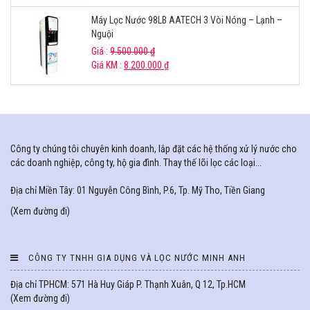
Máy Lọc Nước 98LB AATECH 3 Vòi Nóng – Lạnh –
Nguội
Giá :
9.500.000
₫
Giá KM :
8.200.000
₫
Công ty chúng tôi chuyên kinh doanh, lắp đặt các hệ thống xử lý nước cho
các doanh nghiệp, công ty, hộ gia đình. Thay thế lõi lọc các loại...
Địa chỉ Miền Tây: 01 Nguyễn Công Bình, P.6, Tp. Mỹ Tho, Tiền Giang
(
Xem đường đi
)
CÔNG TY TNHH GIA DỤNG VÀ LỌC NƯỚC MINH ANH
Địa chỉ TPHCM: 571 Hà Huy Giáp P. Thạnh Xuân, Q 12, Tp.HCM
(
Xem đường đi
)