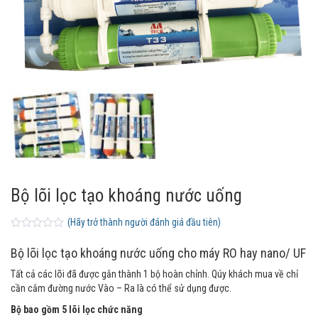
Bộ lõi lọc tạo khoáng nước uống
(Hãy trở thành người đánh giá đầu tiên)
0
5
0
o
Bộ lõi lọc tạo khoáng nước uống cho máy RO hay nano/ UF
u
t
Tất cả các lõi đã được gắn thành 1 bộ hoàn chỉnh. Qúy khách mua về chỉ
o
f
cần cắm đường nước Vào – Ra là có thể sử dụng được.
b
a
Bộ bao gồm 5 lõi lọc chức năng
s