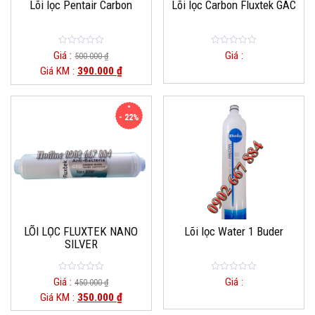
Lõi lọc Pentair Carbon
Lõi lọc Carbon Fluxtek GAC
0
0
Giá :
Giá :
500.000
₫
o
o
Giá KM :
390.000
₫
u
u
t
t
o
o
f
f
5
5
- 22%
LÕI LỌC FLUXTEK NANO
Lõi lọc Water 1 Buder
SILVER
0
0
Giá :
Giá :
450.000
₫
o
o
Giá KM :
350.000
₫
u
u
t
t
o
o