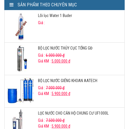
SẢN PHẨM THEO CHUYÊN MỤC
Lõi lọc Water 1 Buder
Giá :
BỘ LỌC NƯỚC THỦY CỤC TỔNG GĐ
Giá :
6.000.000
₫
Giá KM :
5.000.000
₫
BỘ LỌC NƯỚC GIẾNG KHOAN AATECH
Giá :
7.000.000
₫
Giá KM :
5.900.000
₫
LỌC NƯỚC CHO CĂN HỘ CHUNG CƯ UF1000L
Giá :
7.500.000
₫
Giá KM :
5.900.000
₫