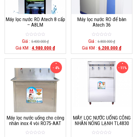
Máy lọc nước RO Atech 8 cấp
Máy lọc nước RO để bàn
– A8LM
Atech 36
0
0
Giá :
Giá :
5.400.000
₫
6.800.000
₫
o
o
Giá KM :
4.980.000
₫
Giá KM :
6.200.000
₫
u
u
t
t
o
o
f
f
5
5
- 4%
- 11%
Máy lọc nước uống cho công
MÁY LỌC NƯỚC UỐNG CÔNG
nhân inox 4 vòi RO75-AAT
NHÂN NÓNG LẠNH TL4830