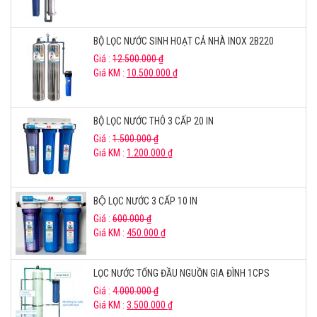
BỘ LỌC NƯỚC SINH HOẠT CẢ NHÀ INOX 2B220
Giá :
12.500.000
₫
Giá KM :
10.500.000
₫
BỘ LỌC NƯỚC THÔ 3 CẤP 20 IN
Giá :
1.500.000
₫
Giá KM :
1.200.000
₫
BỘ LỌC NƯỚC 3 CẤP 10 IN
Giá :
600.000
₫
Giá KM :
450.000
₫
LỌC NƯỚC TỔNG ĐẦU NGUỒN GIA ĐÌNH 1CPS
Giá :
4.000.000
₫
Giá KM :
3.500.000
₫