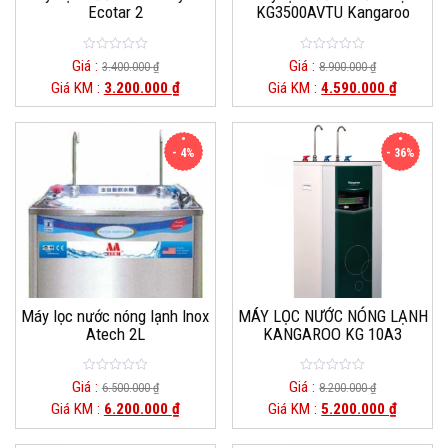
Ecotar 2
KG3500AVTU Kangaroo
0
0
Giá :
Giá :
3.400.000
₫
8.900.000
₫
o
o
Giá KM :
3.200.000
₫
Giá KM :
4.590.000
₫
u
u
t
t
o
o
f
f
5
5
- 4%
- 36%
Máy lọc nước nóng lạnh Inox
MÁY LỌC NƯỚC NÓNG LẠNH
Atech 2L
KANGAROO KG 10A3
0
0
Giá :
Giá :
6.500.000
₫
8.200.000
₫
o
o
Giá KM :
6.200.000
₫
Giá KM :
5.200.000
₫
u
u
t
t
o
o
f
f