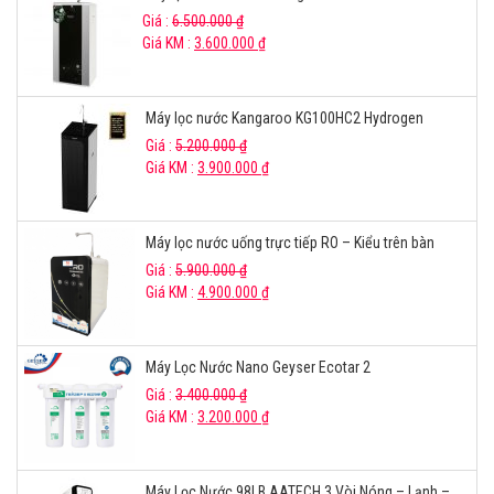
Giá :
6.500.000
₫
Giá KM :
3.600.000
₫
Máy lọc nước Kangaroo KG100HC2 Hydrogen
Giá :
5.200.000
₫
Giá KM :
3.900.000
₫
Máy lọc nước uống trực tiếp RO – Kiểu trên bàn
Giá :
5.900.000
₫
Giá KM :
4.900.000
₫
Máy Lọc Nước Nano Geyser Ecotar 2
Giá :
3.400.000
₫
Giá KM :
3.200.000
₫
Máy Lọc Nước 98LB AATECH 3 Vòi Nóng – Lạnh –