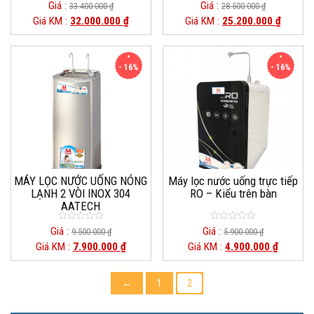
0
0
Giá :
Giá :
33.400.000
₫
28.500.000
₫
o
o
Giá KM :
32.000.000
₫
Giá KM :
25.200.000
₫
u
u
t
t
o
o
f
f
5
5
- 16%
- 16%
MÁY LỌC NƯỚC UỐNG NÓNG
Máy lọc nước uống trực tiếp
LẠNH 2 VÒI INOX 304
RO – Kiểu trên bàn
AATECH
0
0
Giá :
Giá :
9.500.000
₫
5.900.000
₫
o
o
Giá KM :
7.900.000
₫
Giá KM :
4.900.000
₫
u
u
t
t
o
o
f
f
5
5
←
1
2