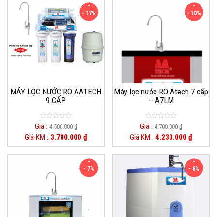
5
5
- 17%
- 10%
MÁY LỌC NƯỚC RO AATECH
Máy lọc nước RO Atech 7 cấp
9 CẤP
– A7LM
0
0
Giá :
Giá :
4.500.000
₫
4.700.000
₫
o
o
Giá KM :
3.700.000
₫
Giá KM :
4.230.000
₫
u
u
t
t
o
o
f
f
5
5
- 7%
- 8%