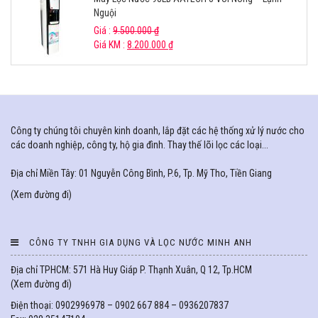
Nguội
Giá :
9.500.000
₫
Giá KM :
8.200.000
₫
Công ty chúng tôi chuyên kinh doanh, lắp đặt các hệ thống xử lý nước cho
các doanh nghiệp, công ty, hộ gia đình. Thay thế lõi lọc các loại...
Địa chỉ Miền Tây: 01 Nguyễn Công Bình, P.6, Tp. Mỹ Tho, Tiền Giang
(
Xem đường đi
)
CÔNG TY TNHH GIA DỤNG VÀ LỌC NƯỚC MINH ANH
Địa chỉ TPHCM: 571 Hà Huy Giáp P. Thạnh Xuân, Q 12, Tp.HCM
(
Xem đường đi
)
Điện thoại: 0902996978 – 0902 667 884 – 0936207837