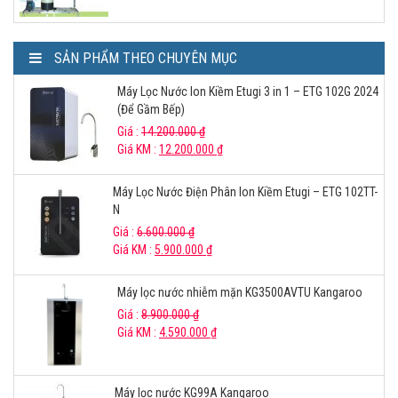
SẢN PHẨM THEO CHUYÊN MỤC
Máy Lọc Nước Ion Kiềm Etugi 3 in 1 – ETG 102G 2024
(Để Gầm Bếp)
Giá :
14.200.000
₫
Giá KM :
12.200.000
₫
Máy Lọc Nước Điện Phân Ion Kiềm Etugi – ETG 102TT-
N
Giá :
6.600.000
₫
Giá KM :
5.900.000
₫
Máy lọc nước nhiễm mặn KG3500AVTU Kangaroo
Giá :
8.900.000
₫
Giá KM :
4.590.000
₫
Máy lọc nước KG99A Kangaroo