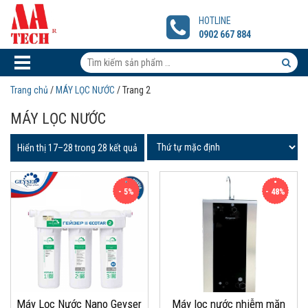
Máy
Lọc
HOTLINE
Nước
0902 667 884
Nano
Geyser
Tìm
Ecotar
kiếm
Tìm
2
Trang chủ
/
MÁY LỌC NƯỚC
/ Trang 2
sản
kiếm
MÁY LỌC NƯỚC
phẩm:
sản
phẩm
Hiển thị 17–28 trong 28 kết quả
- 5%
- 48%
Máy Lọc Nước Nano Geyser
Máy lọc nước nhiễm mặn